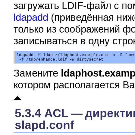
загружать LDIF-файл с п
ldapadd
(приведённая ниже
только из соображений ф
записываться в одну строк
ldapadd -H ldap://ldaphost.example.com -x -D "cn=
Замените
ldaphost.examp
котором располагается Ва
5.3.4 ACL — директ
slapd.conf