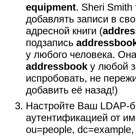
equipment
. Sheri Smit
добавлять записи в св
адресной книги (
addre
подзапись
addressboo
у любого человека. Он
addressbook
у любой з
испробовать, не переж
добавить её назад!)
Настройте Ваш LDAP-б
аутентификацией от име
ou=people, dc=example