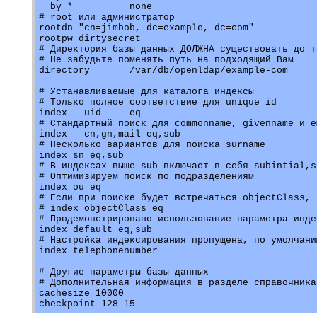
  by *          none

# root или администратор

rootdn "cn=jimbob, dc=example, dc=com"

rootpw dirtysecret

# Директория базы данных ДОЛЖНА существовать до т
# Не забудьте поменять путь на подходящий Вам

directory	/var/db/openldap/example-com

# Устанавливаемые для каталога индексы

# Только полное соответствие для unique id

index	uid	eq

# Стандартный поиск для commonname, givenname и em
index	cn,gn,mail eq,sub

# Несколько вариантов для поиска surname

index sn eq,sub

# В индексах выше sub включает в себя subintial,s
# Оптимизируем поиск по подразделениям

index ou eq

# Если при поиске будет встречаться objectClass, 
# index objectClass eq

# Продемонстрировано использование параметра инде
index default eq,sub

# Настройка индексирования пропущена, по умолчани
index telephonenumber

# Другие параметры базы данных

# Дополнительная информация в разделе справочника
cachesize 10000
