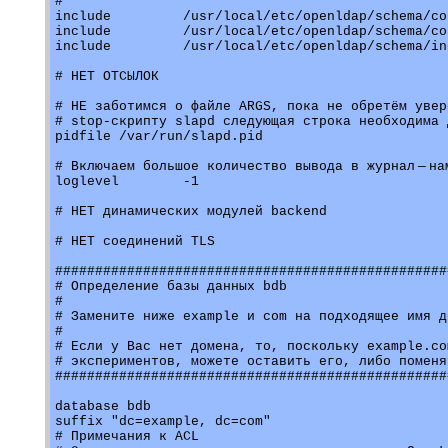
#

include		/usr/local/etc/openldap/schema/core.schema

include		/usr/local/etc/openldap/schema/cosine.schema

include		/usr/local/etc/openldap/schema/inetorgperson.schema

# НЕТ ОТСЫЛОК

# НЕ заботимся о файле ARGS, пока не обретём увер
# stop-скрипту slapd следующая строка необходима 
pidfile /var/run/slapd.pid

# Включаем большое количество вывода в журнал — на
loglevel 	-1 

# НЕТ динамических модулей backend

# НЕТ соединений TLS

#################################################
# Определение базы данных bdb

# 

# Замените ниже example и com на подходящее имя до
# 

# Если у Вас нет домена, то, поскольку example.co
# экспериментов, можете оставить его, либо поменя
#################################################
database bdb

suffix "dc=example, dc=com"

# Примечания к ACL
