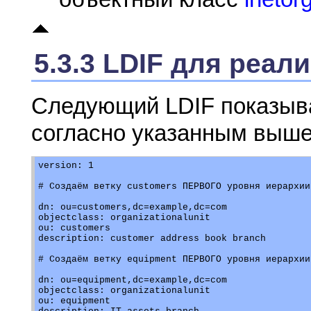
5.3.3 LDIF для реа
Следующий LDIF показыва
согласно указанным выше
version: 1

# Создаём ветку customers ПЕРВОГО уровня иерархии

dn: ou=customers,dc=example,dc=com

objectclass: organizationalunit

ou: customers

description: customer address book branch

# Создаём ветку equipment ПЕРВОГО уровня иерархии

dn: ou=equipment,dc=example,dc=com

objectclass: organizationalunit

ou: equipment
