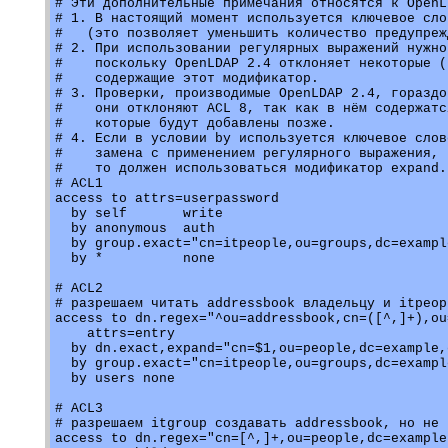
# Эти дополнительные примечания относятся к OpenL
# 1. В настоящий момент используется ключевое сло
#   (это позволяет уменьшить количество предупреж
# 2. При использовании регулярных выражений нужно
#    поскольку OpenLDAP 2.4 отклоняет некоторые (
#    содержащие этот модификатор.

# 3. Проверки, производимые OpenLDAP 2.4, гораздо
#    они отклоняют ACL 8, так как в нём содержатс
#    которые будут добавлены позже.

# 4. Если в условии by используется ключевое слов
#    замена с применением регулярного выражения,

#    то должен использоваться модификатор expand.

# ACL1

access to attrs=userpassword

  by self       write

  by anonymous  auth

  by group.exact="cn=itpeople,ou=groups,dc=exampl
  by *          none

# ACL2

# разрешаем читать addressbook владельцу и itpeop
access to dn.regex="^ou=addressbook,cn=([^,]+),ou
    attrs=entry

  by dn.exact,expand="cn=$1,ou=people,dc=example,
  by group.exact="cn=itpeople,ou=groups,dc=exampl
  by users none

# ACL3

# разрешаем itgroup создавать addressbook, но не 
access to dn.regex="cn=[^,]+,ou=people,dc=example