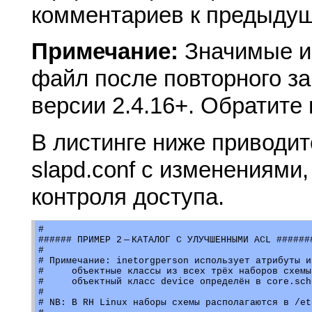
комментариев к предыду
Примечание:
Значимые и
файл после повторного з
версии 2.4.16+. Обратите
В листинге ниже приводи
slapd.conf с изменениям
контроля доступа.
#

###### ПРИМЕР 2 — КАТАЛОГ С УЛУЧШЕННЫМИ ACL #######
#

# Примечание: inetorgperson использует атрибуты и

#     объектные классы из всех трёх наборов схемы

#     объектный класс device определён в core.sche
#

# NB: В RH Linux наборы схемы располагаются в /et