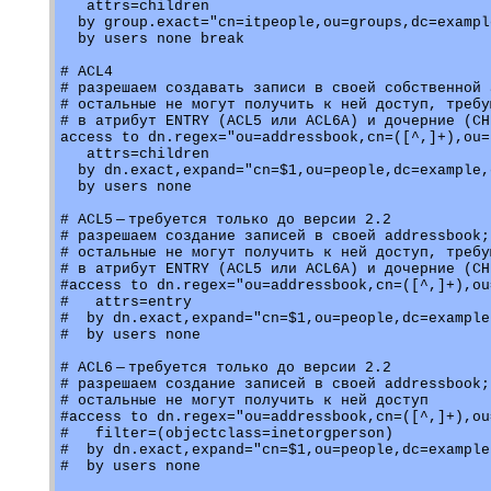
   attrs=children

  by group.exact="cn=itpeople,ou=groups,dc=exampl
  by users none break

# ACL4

# разрешаем создавать записи в своей собственной 
# остальные не могут получить к ней доступ, требу
# в атрибут ENTRY (ACL5 или ACL6A) и дочерние (CH
access to dn.regex="ou=addressbook,cn=([^,]+),ou=
   attrs=children

  by dn.exact,expand="cn=$1,ou=people,dc=example,
  by users none

# ACL5 — требуется только до версии 2.2

# разрешаем создание записей в своей addressbook;

# остальные не могут получить к ней доступ, требу
# в атрибут ENTRY (ACL5 или ACL6A) и дочерние (CH
#access to dn.regex="ou=addressbook,cn=([^,]+),ou
#   attrs=entry

#  by dn.exact,expand="cn=$1,ou=people,dc=example
#  by users none

# ACL6 — требуется только до версии 2.2

# разрешаем создание записей в своей addressbook;

# остальные не могут получить к ней доступ

#access to dn.regex="ou=addressbook,cn=([^,]+),ou
#   filter=(objectclass=inetorgperson)

#  by dn.exact,expand="cn=$1,ou=people,dc=example
#  by users none
