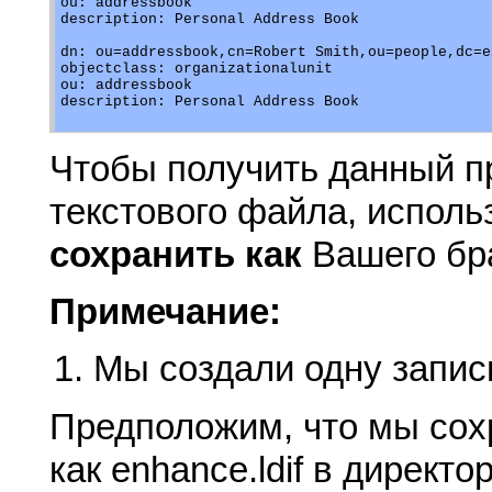
ou: addressbook

description: Personal Address Book

dn: ou=addressbook,cn=Robert Smith,ou=people,dc=e
objectclass: organizationalunit

ou: addressbook

description: Personal Address Book

Чтобы получить данный п
текстового файла, испол
сохранить как
Вашего бр
Примечание:
Мы создали одну запис
Предположим, что мы со
как enhance.ldif в директо