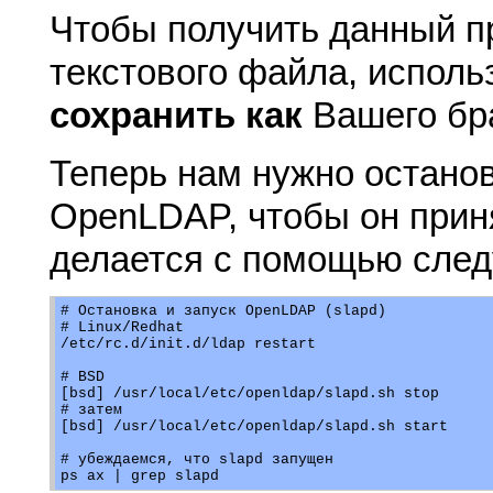
Чтобы получить данный п
текстового файла, испол
сохранить как
Вашего бр
Теперь нам нужно останов
OpenLDAP, чтобы он приня
делается с помощью сле
# Остановка и запуск OpenLDAP (slapd)

# Linux/Redhat

/etc/rc.d/init.d/ldap restart

# BSD

[bsd] /usr/local/etc/openldap/slapd.sh stop

# затем

[bsd] /usr/local/etc/openldap/slapd.sh start

# убеждаемся, что slapd запущен
