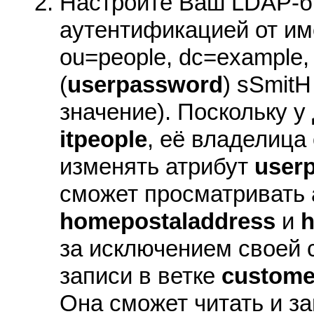
Настройте Ваш LDAP-б
аутентификацией от име
ou=people, dc=example
(
userpassword
) sSmitH
значение). Поскольку у
itpeople
, её владелица
изменять атрибут
user
сможет просматривать
homepostaladdress
и
за исключением своей 
записи в ветке
custome
Она сможет читать и за