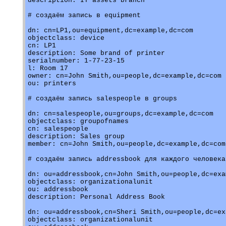
description: IT assets branch 

# создаём запись в equipment

dn: cn=LP1,ou=equipment,dc=example,dc=com

objectclass: device

cn: LP1

description: Some brand of printer

serialnumber: 1-77-23-15

l: Room 17

owner: cn=John Smith,ou=people,dc=example,dc=com

ou: printers

# создаём запись salespeople в groups

dn: cn=salespeople,ou=groups,dc=example,dc=com

objectclass: groupofnames

cn: salespeople

description: Sales group

member: cn=John Smith,ou=people,dc=example,dc=com

# создаём запись addressbook для каждого человека

dn: ou=addressbook,cn=John Smith,ou=people,dc=exa
objectclass: organizationalunit

ou: addressbook

description: Personal Address Book

dn: ou=addressbook,cn=Sheri Smith,ou=people,dc=ex
objectclass: organizationalunit
