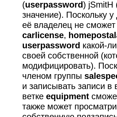
(
userpassword
) jSmitH
значение). Поскольку у
её владелец не сможет
carlicense
,
homepostal
userpassword
какой-ли
своей собственной (кот
модифицировать). Поск
членом группы
salespe
и записывать записи в 
ветке
equipment
сможет
также может просматри
собственную подзапись