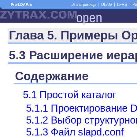
Эта страница
OLAG
LFRS
Ре
Pro-LDAP.ru
Глава 5. Примеры O
5.3 Расширение иера
Содержание
5.1 Простой каталог
5.1.1 Проектирование D
5.1.2 Выбор структурно
5.1.3 Файл slapd.conf