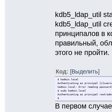
kdb5_ldap_util s
kdb5_ldap_util cr
принципалов в к
правильный, обл
этого не пройти.
Код:
[Выделить]
$ kadmin.local
Authenticating as principal [i]useri
kadmin.local: Error reading password
$ sudo kadmin.local
Authenticating as principal root/adm
$
В первом случае 