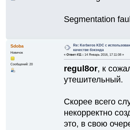
Segmentation fa
Re: Kerberos KDC с использова
Sdoba
качестве бэкэнда
Новичок
«
Ответ #11 :
14 Январь 2016, 17:11:08 »
Сообщений: 20
regul8or
, к сож
утешительный.
Скорее всего сл
некорректно соз
это, в свою очер