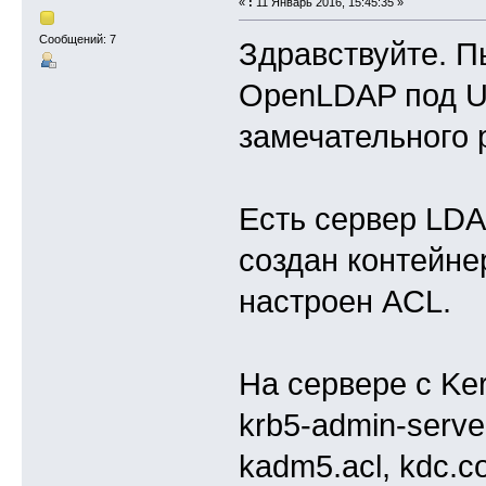
«
:
11 Январь 2016, 15:45:35 »
Сообщений: 7
Здравствуйте. П
OpenLDAP под Ub
замечательного 
Есть сервер LDA
создан контейне
настроен ACL.
На сервере с Ker
krb5-admin-serve
kadm5.acl, kdc.co