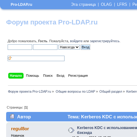
Эта страница
OLAG
LFRS
Ре
Pro-LDAP.ru
Форум проекта Pro-LDAP.ru
Добро пожаловать,
Гость
. Пожалуйста,
войдите
или
зарегистрируйтесь
.
Начало
Помощь
Поиск
Вход
Регистрация
Форум проекта Pro-LDAP.ru
»
Общие вопросы по LDAP
»
Общий раздел
»
Kerber
Страницы: [
1
]
Автор
Тема: Kerberos KDC с использ
Kerberos KDC с использованием
regul8or
бэкэнда
Новичок