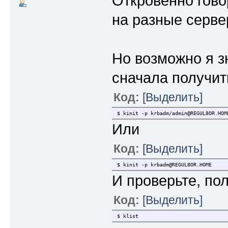
Откровенно гово
на разные серве
Но возможно я з
сначала получит
Код:
[Выделить]
$ kinit -p krbadm/admin@REGUL8OR.HOM
Или
Код:
[Выделить]
$ kinit -p krbadm@REGUL8OR.HOME
И проверьте, по
Код:
[Выделить]
$ klist