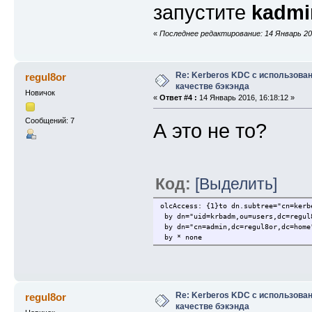
запустите
kadmi
«
Последнее редактирование: 14 Январь 201
Re: Kerberos KDC с использова
regul8or
качестве бэкэнда
Новичок
«
Ответ #4 :
14 Январь 2016, 16:18:12 »
Сообщений: 7
А это не то?
Код:
[Выделить]
olcAccess: {1}to dn.subtree="cn=kerb
by dn="uid=krbadm,ou=users,dc=regul
by dn="cn=admin,dc=regul8or,dc=home
by * none
Re: Kerberos KDC с использова
regul8or
качестве бэкэнда