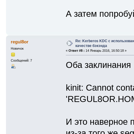
А затем попробу
Re: Kerberos KDC с использова
regul8or
качестве бэкэнда
Новичок
«
Ответ #8 :
14 Январь 2016, 16:50:18 »
Сообщений: 7
Оба заклинания 
kinit: Cannot con
'REGUL8OR.HOME' w
И это наверное 
из-за того же seg