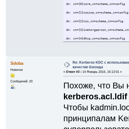
dn: cn={0}core,cn=schema,cn=config
dn: cn={1}cosine,cn=schema,cn=config
dn: cn={2}nis,cn=schema,cn=config
dn: cn={3}inetorgperson,cn=schema,cn
dn: cn={4}dhcp,cn=schema,cn=config
dn: cn={5}kerberos,cn=schema,cn=conf
dn: olcBackend={0}hdb,cn=config
Re: Kerberos KDC с использова
Sdoba
dn: olcDatabase={-1}frontend,cn=conf
качестве бэкэнда
olcAccess: {0}to *
Новичок
«
Ответ #3 :
14 Январь 2016, 16:13:01 »
by dn.exact=gidNumber=0+uidNumber=0
by * break
Сообщений: 20
olcAccess: {1}to dn.exact=""
Похоже, что Вы 
by * read
olcAccess: {2}to dn.base="cn=Subsche
kerberos.acl.ldif
by * read
dn: olcDatabase={0}config,cn=config
Чтобы kadmin.loc
olcAccess: {0}to *
by dn.exact=gidNumber=0+uidNumber=0
принципалам Ker
by * break
dn: olcDatabase={1}hdb,cn=config