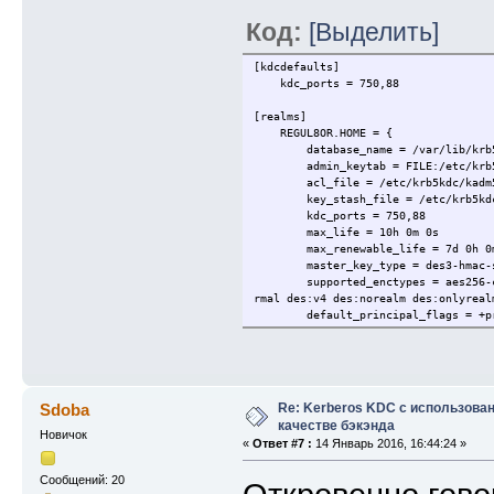
Код:
[Выделить]
[kdcdefaults]
kdc_ports = 750,88
[realms]
REGUL8OR.HOME = {
database_name = /var/lib/krb5k
admin_keytab = FILE:/etc/krb5k
acl_file = /etc/krb5kdc/kadm5
key_stash_file = /etc/krb5kdc
kdc_ports = 750,88
max_life = 10h 0m 0s
max_renewable_life = 7d 0h 0m
master_key_type = des3-hmac-s
supported_enctypes = aes256-cts:n
rmal des:v4 des:norealm des:onlyreal
default_principal_flags = +pr
}
Re: Kerberos KDC с использова
Sdoba
качестве бэкэнда
Новичок
«
Ответ #7 :
14 Январь 2016, 16:44:24 »
Сообщений: 20