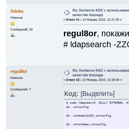
Re: Kerberos KDC с использова
Sdoba
качестве бэкэнда
Новичок
«
Ответ #1 :
14 Январь 2016, 11:37:28 »
Сообщений: 20
regul8or
, покаж
# ldapsearch -ZZ
Re: Kerberos KDC с использова
regul8or
качестве бэкэнда
Новичок
«
Ответ #2 :
14 Январь 2016, 14:39:49 »
Сообщений: 7
Код:
[Выделить]
$ sudo ldapsearch -QLLLY EXTERNAL -H
dn: cn=config
dn: cn=module{0},cn=config
dn: cn=schema,cn=config