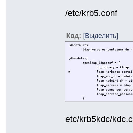
/etc/krb5.conf
Код:
[Выделить]
[dbdefaults]
ldap_kerberos_container_dn = cn=
[dbmodules]
openldap_ldapconf = {
db_library = kldap
# ldap_kerberos_container_dn =
ldap_kdc_dn = uid=krbadm,ou
ldap_kadmind_dn = uid=krbadm
ldap_servers = ldap://lda
ldap_conns_per_server 
ldap_service_password_file =
}
etc/krb5kdc/kdc.c