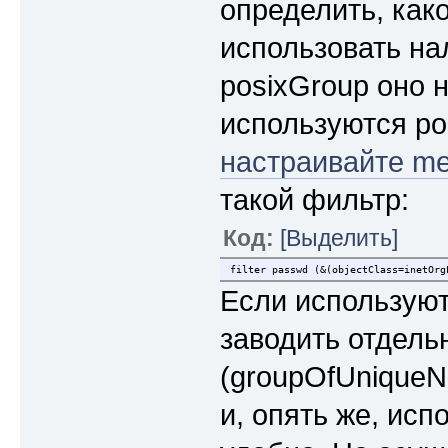
определить, как
использовать н
posixGroup оно н
используются pos
настраивайте m
такой фильтр:
Код:
[Выделить]
filter passwd (&(objectClass=inetOrg
Если используют
заводить отдел
(groupOfUniqueN
и, опять же, исп