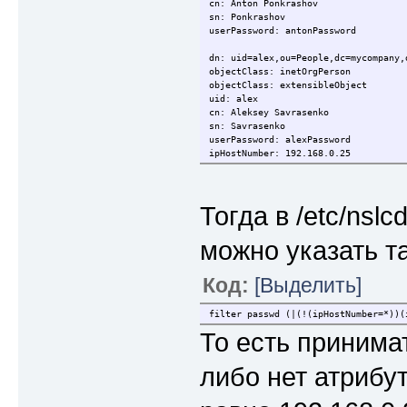
cn: Anton Ponkrashov
sn: Ponkrashov
userPassword: antonPassword
dn: uid=alex,ou=People,dc=mycompany,
objectClass: inetOrgPerson
objectClass: extensibleObject
uid: alex
cn: Aleksey Savrasenko
sn: Savrasenko
userPassword: alexPassword
ipHostNumber: 192.168.0.25
Тогда в /etc/nsl
можно указать т
Код:
[Выделить]
filter passwd (|(!(ipHostNumber=*))(
То есть принима
либо нет атрибу