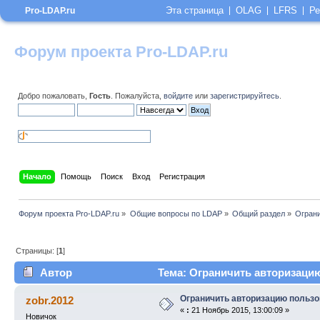
Эта страница
OLAG
LFRS
Ре
Pro-LDAP.ru
Форум проекта Pro-LDAP.ru
Добро пожаловать,
Гость
. Пожалуйста,
войдите
или
зарегистрируйтесь
.
Начало
Помощь
Поиск
Вход
Регистрация
Форум проекта Pro-LDAP.ru
»
Общие вопросы по LDAP
»
Общий раздел
»
Ограни
Страницы: [
1
]
Автор
Тема: Ограничить авторизацию
Ограничить авторизацию польз
zobr.2012
«
:
21 Ноябрь 2015, 13:00:09 »
Новичок