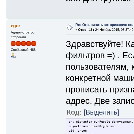
Re: Ограничить авторизацию по
egor
«
Ответ #3 :
24 Ноябрь 2015, 05:37:49
Администратор
Старожил
Здравствуйте! К
Сообщений: 486
фильтров =) . Ес
пользователям, 
конкретной маши
прописать призн
адрес. Две запи
Код:
[Выделить]
dn: uid=anton,ou=People,dc=mycompany
objectClass: inetOrgPerson
uid: anton