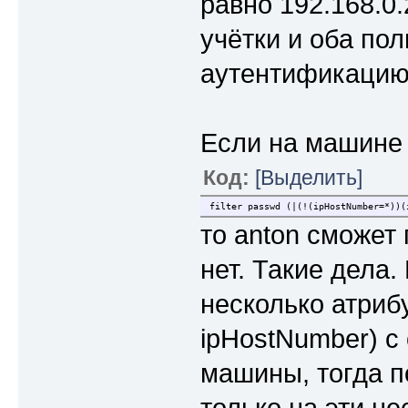
равно 192.168.0.
учётки и оба по
аутентификацию
Если на машине 
Код:
[Выделить]
filter passwd (|(!(ipHostNumber=*))(
то anton сможет 
нет. Такие дела.
несколько атриб
ipHostNumber) с
машины, тогда п
только на эти н