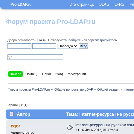
Эта страница
OLAG
LFRS
Ре
Pro-LDAP.ru
Форум проекта Pro-LDAP.ru
Добро пожаловать,
Гость
. Пожалуйста,
войдите
или
зарегистрируйтесь
.
Начало
Помощь
Поиск
Вход
Регистрация
Форум проекта Pro-LDAP.ru
»
Общие вопросы по LDAP
»
Общий раздел
»
Intern
Страницы: [
1
]
Автор
Тема: Internet-ресурсы на рус
Internet-ресурсы на русском яз
egor
«
:
16 Июнь 2012, 01:47:43 »
Администратор