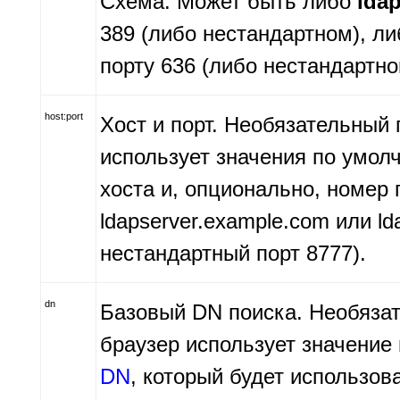
Схема. Может быть либо
lda
389 (либо нестандартном), л
порту 636 (либо нестандартно
host:port
Хост и порт. Необязательный
использует значения по умол
хоста и, опционально, номер 
ldapserver.example.com или l
нестандартный порт 8777).
dn
Базовый DN поиска. Необяза
браузер использует значение
DN
, который будет использов