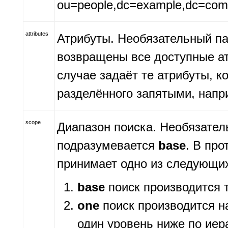
ou=people,dc=example,dc=com
attributes
Атрибуты. Необязательный па
возвращены все доступные ат
случае задаёт те атрибуты, к
разделённого запятыми, напри
scope
Диапазон поиска. Необязател
подразумевается
base
. В пр
принимает одно из следующих
base
поиск производится т
one
поиск производится на
один уровень ниже по иер