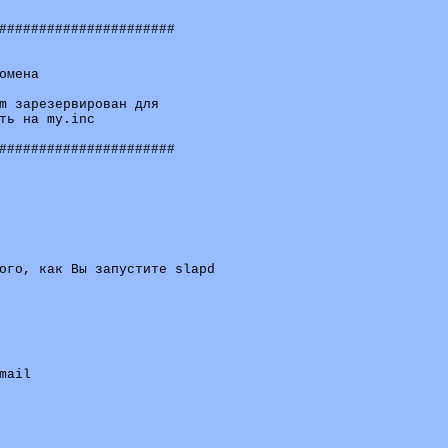
######################

мена

m зарезервирован для

ть на my.inc

######################

ого, как Вы запустите slapd 

ail
