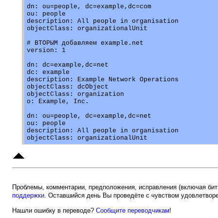
dn: ou=people, dc=example,dc=com

ou: people

description: All people in organisation

objectClass: organizationalUnit

# ВТОРЫМ добавляем example.net

version: 1

dn: dc=example,dc=net

dc: example

description: Example Network Operations

objectClass: dcObject

objectClass: organization

o: Example, Inc.

dn: ou=people, dc=example,dc=net

ou: people

description: All people in organisation

Проблемы, комментарии, предположения, исправления (включая биты
поддержки
. Оставшийся день Вы проведёте с чувством удовлетвор
Нашли ошибку в переводе?
Сообщите переводчикам
!