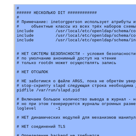
#

###### НЕСКОЛЬКО DIT ############

#

# Примечание: inetorgperson использует атрибуты и

#     объектные классы из всех трёх наборов схемы

include		/usr/local/etc/openldap/schema/core.schema

include		/usr/local/etc/openldap/schema/cosine.schema

include		/usr/local/etc/openldap/schema/inetorgperson.schema

# НЕТ СИСТЕМЫ БЕЗОПАСНОСТИ - условия безопасности
# по умолчанию анонимный доступ на чтение

# только rootdn может осуществлять запись

# НЕТ ОТСЫЛОК

# НЕ заботимся о файле ARGS, пока не обретём увер
# stop-скрипту slapd следующая строка необходима 
pidfile /var/run/slapd.pid

# Включаем большое количество вывода в журнал - н
# но при этом генерируются журналы огромных размер
loglevel 	-1 

# НЕТ динамических модулей для механизмов манипул
# НЕТ соединений TLS

# Определение backend не требуется
