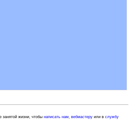
е занятой жизни, чтобы
написать нам
,
вебмастеру
или в
службу