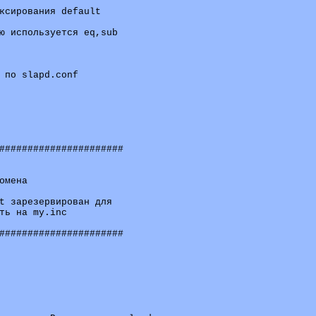
ксирования default

ю используется eq,sub

 по slapd.conf

######################

мена

t зарезервирован для

ть на my.inc

######################
