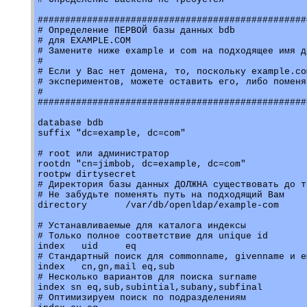
#################################################
# Определение ПЕРВОЙ базы данных bdb

# для EXAMPLE.COM

# Замените ниже example и com на подходящее имя до
# 

# Если у Вас нет домена, то, поскольку example.co
# экспериментов, можете оставить его, либо поменя
#

#################################################
database bdb

suffix "dc=example, dc=com"

# root или администратор

rootdn "cn=jimbob, dc=example, dc=com"

rootpw dirtysecret

# Директория базы данных ДОЛЖНА существовать до т
# Не забудьте поменять путь на подходящий Вам

directory	/var/db/openldap/example-com

# Устанавливаемые для каталога индексы

# Только полное соответствие для unique id

index	uid	eq

# Стандартный поиск для commonname, givenname и em
index	cn,gn,mail eq,sub

# Несколько вариантов для поиска surname

index sn eq,sub,subintial,subany,subfinal

# Оптимизируем поиск по подразделениям
