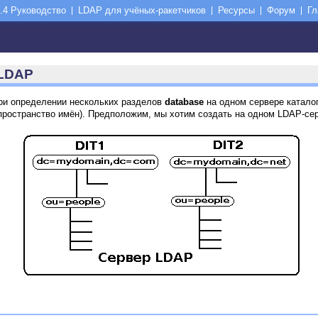
.4 Руководство
LDAP для учёных-ракетчиков
Ресурсы
Форум
Гл
nLDAP
При определении нескольких разделов
database
на одном сервере каталог
пространство имён). Предположим, мы хотим создать на одном LDAP-се