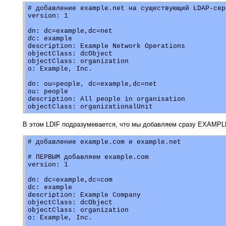
# добавление example.net на существующий LDAP-серв
version: 1

dn: dc=example,dc=net

dc: example

description: Example Network Operations

objectClass: dcObject

objectClass: organization

o: Example, Inc.

dn: ou=people, dc=example,dc=net

ou: people

description: All people in organisation

В этом LDIF подразумевается, что мы добавляем сразу EXAM
# добавление example.com и example.net

# ПЕРВЫМ добавляем example.com

version: 1

dn: dc=example,dc=com

dc: example

description: Example Company

objectClass: dcObject

objectClass: organization

o: Example, Inc.
