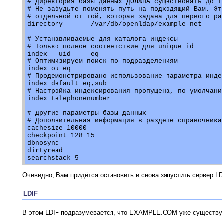
# Директория базы данных ДОЛЖНА существовать до т
# Не забудьте поменять путь на подходящий Вам. Эт
# отдельной от той, которая задана для первого ра
directory	/var/db/openldap/example-net

# Устанавливаемые для каталога индексы

# Только полное соответствие для unique id

index	uid	eq

# Оптимизируем поиск по подразделениям

index ou eq

# Продемонстрировано использование параметра инде
index default eq,sub

# Настройка индексирования пропущена, по умолчани
index telephonenumber

# Другие параметры базы данных

# Дополнительная информация в разделе справочника
cachesize 10000

checkpoint 128 15

dbnosync

dirtyread

Очевидно, Вам придётся остановить и снова запустить сервер L
LDIF
В этом LDIF подразумевается, что EXAMPLE.COM уже существу