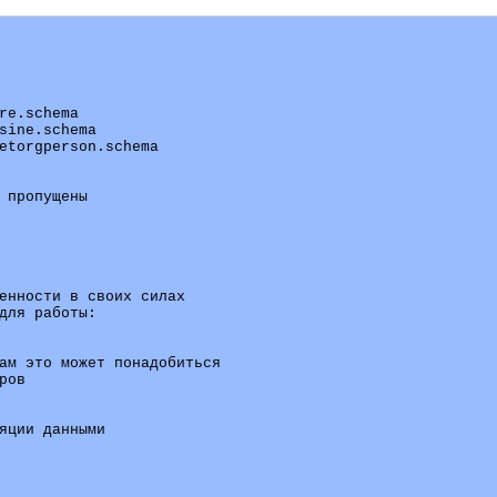
 пропущены

енности в своих силах

для работы:

ам это может понадобиться

ов

яции данными
