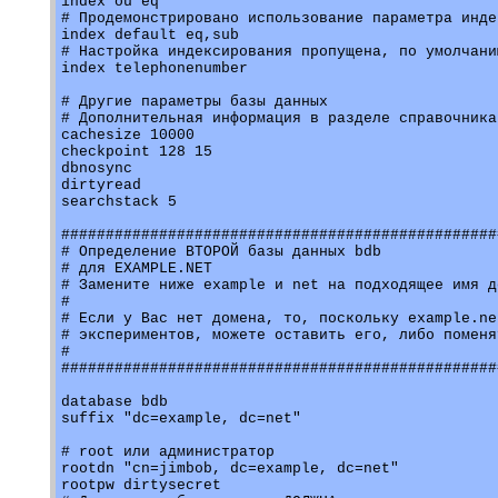
index ou eq

# Продемонстрировано использование параметра инде
index default eq,sub

# Настройка индексирования пропущена, по умолчани
index telephonenumber

# Другие параметры базы данных

# Дополнительная информация в разделе справочника
cachesize 10000

checkpoint 128 15

dbnosync

dirtyread

searchstack 5

#################################################
# Определение ВТОРОЙ базы данных bdb

# для EXAMPLE.NET

# Замените ниже example и net на подходящее имя до
# 

# Если у Вас нет домена, то, поскольку example.ne
# экспериментов, можете оставить его, либо поменя
#

#################################################
database bdb

suffix "dc=example, dc=net"

# root или администратор

rootdn "cn=jimbob, dc=example, dc=net"

rootpw dirtysecret
