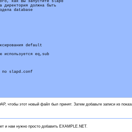
ого, как Вы запустите slapd 

а директория должна быть

здела database

ксирования default

ю используется eq,sub

 по slapd.conf

DAP, чтобы этот новый файл был принят. Затем добавьте записи из пок
ет и нам нужно просто добавить EXAMPLE.NET.