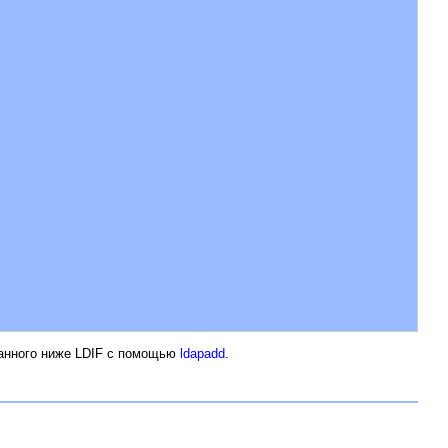
азанного ниже LDIF с помощью
ldapadd
.