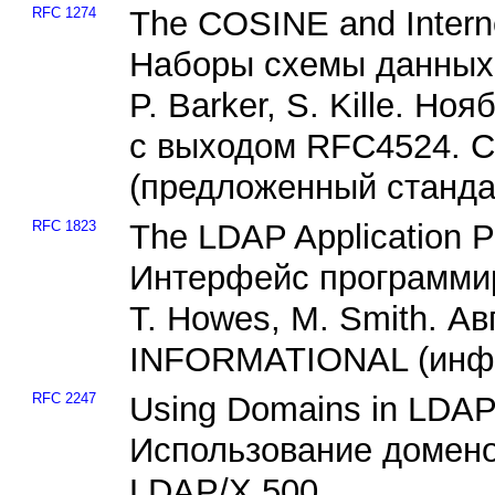
RFC 1274
The COSINE and Intern
Наборы схемы данных 
P. Barker, S. Kille. Н
с выходом RFC4524.
(предложенный станда
RFC 1823
The LDAP Application P
Интерфейс программи
T. Howes, M. Smith. Авг
INFORMATIONAL (инф
RFC 2247
Using Domains in LDAP
Использование домено
LDAP/X.500.