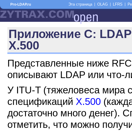
Эта страница
OLAG
LFRS
Ре
Pro-LDAP.ru
Приложение C: LDAP
X.500
Представленные ниже RFC 
описывают LDAP или что-ли
У ITU-T (тяжеловеса мира 
спецификаций
X.500
(кажда
достаточно много денег). 
отметить, что можно получ