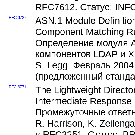
RFC7612. Статус: IN
RFC 3727
ASN.1 Module Definitio
Component Matching Ru
Определение модуля A
компонентов LDAP и X
S. Legg. Февраль 20
(предложенный станда
RFC 3771
The Lightweight Direct
Intermediate Response
Промежуточные ответ
R. Harrison, K. Zeilen
в RFC2251. Статус: