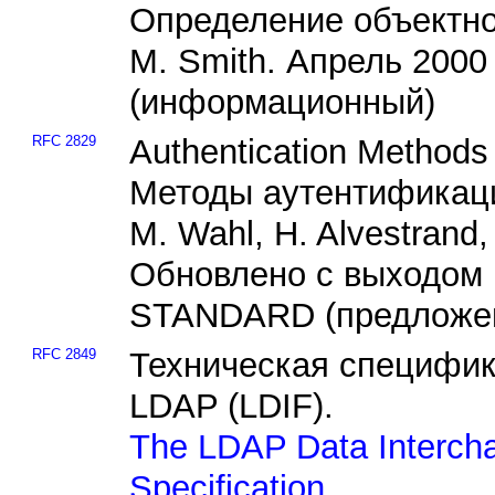
Определение объектно
M. Smith. Апрель 200
(информационный)
RFC 2829
Authentication Methods
Методы аутентификац
M. Wahl, H. Alvestrand,
Обновлено с выходом
STANDARD (предложен
RFC 2849
Техническая специфи
LDAP (LDIF).
The LDAP Data Intercha
Specification.