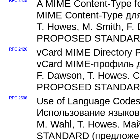
RFC 2425
A MIME Content-Type for
MIME Content-Type дл
T. Howes, M. Smith, F.
PROPOSED STANDARD 
RFC 2426
vCard MIME Directory Pr
vCard MIME-профиль д
F. Dawson, T. Howes. С
PROPOSED STANDARD 
RFC 2596
Use of Language Codes
Использование языков
M. Wahl, T. Howes. Ма
STANDARD (предложен