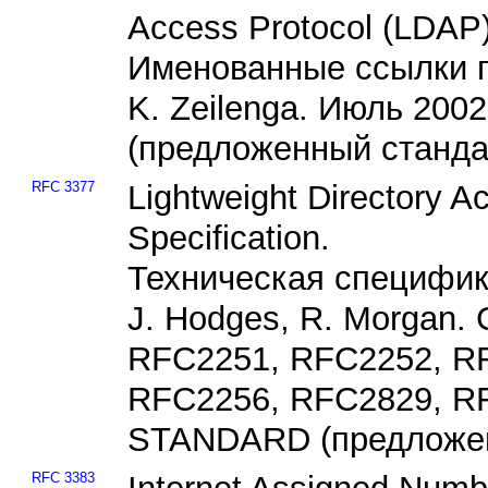
Access Protocol (LDAP) 
Именованные ссылки п
K. Zeilenga. Июль 20
(предложенный станда
RFC 3377
Lightweight Directory Ac
Specification.
Техническая специфи
J. Hodges, R. Morgan.
RFC2251, RFC2252, R
RFC2256, RFC2829, R
STANDARD (предложен
RFC 3383