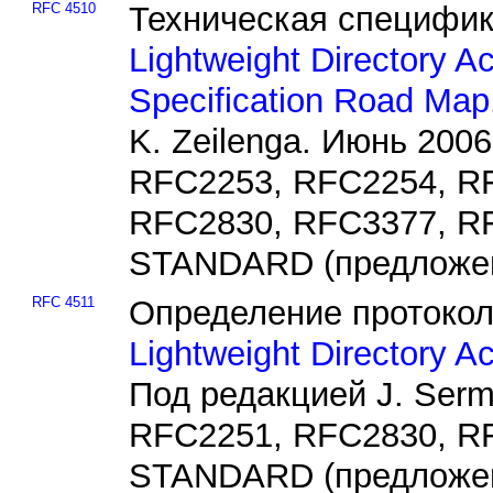
RFC 4510
Техническая специфи
Lightweight Directory A
Specification Road Map
K. Zeilenga. Июнь 200
RFC2253, RFC2254, R
RFC2830, RFC3377, R
STANDARD (предложен
RFC 4511
Определение протокол
Lightweight Directory A
Под редакцией J. Serm
RFC2251, RFC2830, R
STANDARD (предложен