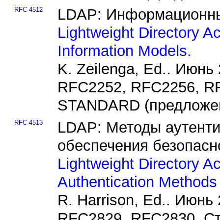
RFC 4512
LDAP: Информационны
Lightweight Directory A
Information Models.
K. Zeilenga, Ed.. Июнь
RFC2252, RFC2256, R
STANDARD (предложен
RFC 4513
LDAP: Методы аутент
обеспечения безопасн
Lightweight Directory A
Authentication Methods
R. Harrison, Ed.. Июнь
RFC2829, RFC2830. 