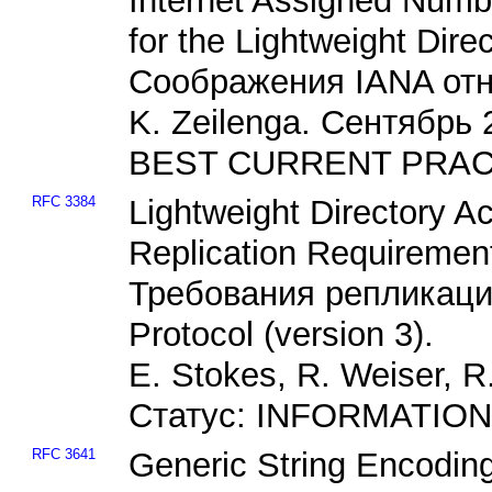
Internet Assigned Numb
for the Lightweight Dir
Соображения IANA от
K. Zeilenga. Сентябрь 
BEST CURRENT PRACT
RFC 3384
Lightweight Directory A
Replication Requiremen
Требования репликации
Protocol (version 3).
E. Stokes, R. Weiser, R
Статус: INFORMATION
RFC 3641
Generic String Encodin