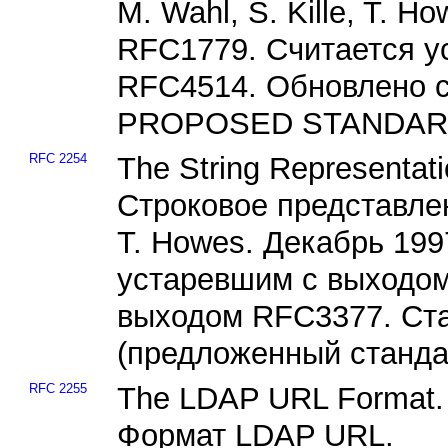
M. Wahl, S. Kille, T. 
RFC1779. Считается у
RFC4514. Обновлено с
PROPOSED STANDARD 
RFC 2254
The String Representati
Строковое представле
T. Howes. Декабрь 199
устаревшим с выходо
выходом RFC3377. С
(предложенный станда
RFC 2255
The LDAP URL Format.
Формат LDAP URL.