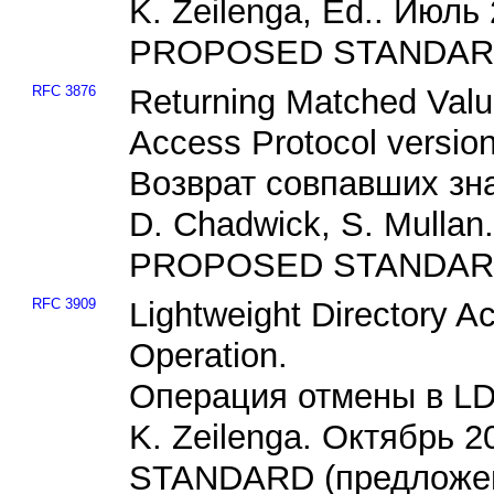
K. Zeilenga, Ed.. Июль
PROPOSED STANDARD 
RFC 3876
Returning Matched Value
Access Protocol versio
Возврат совпавших зн
D. Chadwick, S. Mullan
PROPOSED STANDARD 
RFC 3909
Lightweight Directory 
Operation.
Операция отмены в LD
K. Zeilenga. Октябрь 
STANDARD (предложен