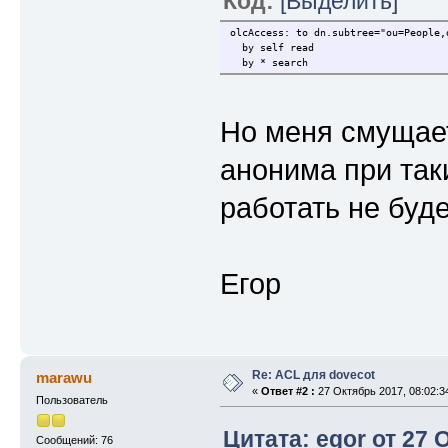
Код:
[Выделить]
olcAccess: to dn.subtree="ou=People,
by self read
by * search
Но меня смущает 
анонима при так
работать не буде
Егор
Re: ACL для dovecot
marawu
«
Ответ #2 :
27 Октябрь 2017, 08:02:3
Пользователь
Цитата: egor от 27 
Сообщений: 76