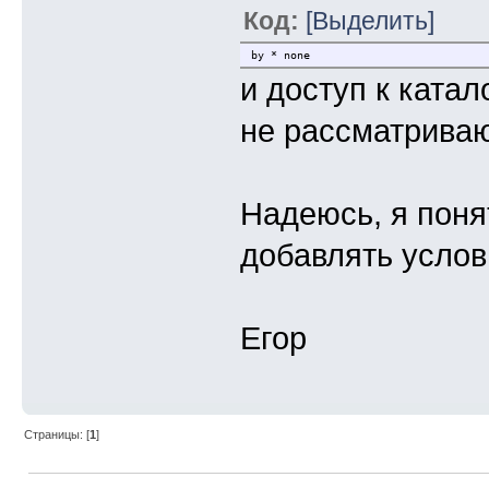
Код:
[Выделить]
by * none
и доступ к ката
не рассматриваю
Надеюсь, я поня
добавлять усло
Егор
Страницы: [
1
]