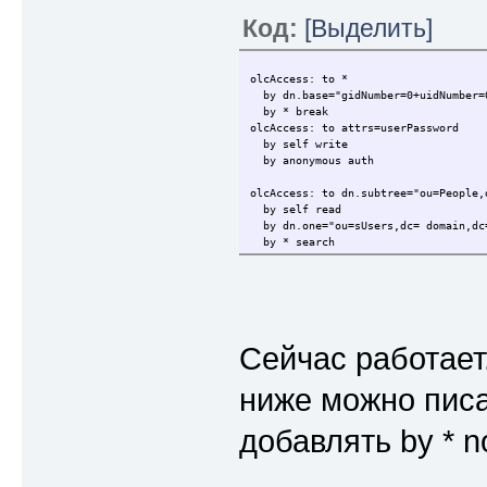
Код:
[Выделить]
olcAccess: to *
by dn.base="gidNumber=0+uidNumber=0
by * break
olcAccess: to attrs=userPassword
by self write
by anonymous auth
olcAccess: to dn.subtree="ou=People,
by self read
by dn.one="ou=sUsers,dc= domain,dc
by * search
Сейчас работает
ниже можно писа
добавлять by * 