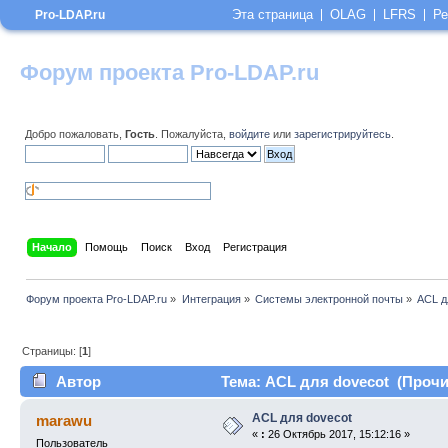
Эта страница
OLAG
LFRS
Ре
Pro-LDAP.ru
Форум проекта Pro-LDAP.ru
Добро пожаловать,
Гость
. Пожалуйста,
войдите
или
зарегистрируйтесь
.
Начало
Помощь
Поиск
Вход
Регистрация
Форум проекта Pro-LDAP.ru
»
Интеграция
»
Системы электронной почты
»
ACL д
Страницы: [
1
]
Автор
Тема: ACL для dovecot (Прочит
ACL для dovecot
marawu
«
:
26 Октябрь 2017, 15:12:16 »
Пользователь