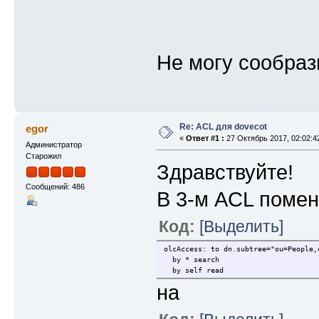
Не могу сообраз
Re: ACL для dovecot
egor
«
Ответ #1 :
27 Октябрь 2017, 02:02:4
Администратор
Старожил
Здравствуйте!
Сообщений: 486
В 3-м ACL помен
Код:
[Выделить]
olcAccess: to dn.subtree="ou=People,
by * search
by self read
на