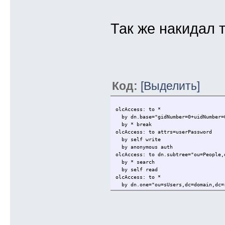
Так же накидал 
Код:
[Выделить]
olcAccess: to *
by dn.base="gidNumber=0+uidNumber=0
by * break
olcAccess: to attrs=userPassword
by self write
by anonymous auth
olcAccess: to dn.subtree="ou=People,
by * search
by self read
olcAccess: to *
by dn.one="ou=sUsers,dc=domain,dc=