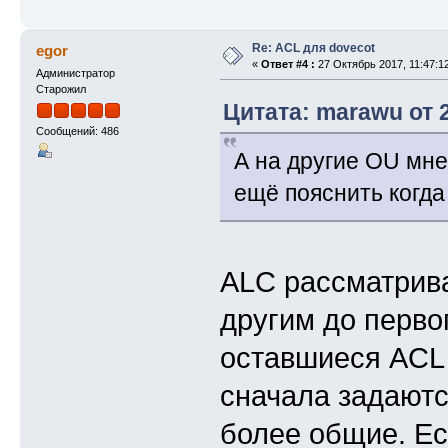
Re: ACL для dovecot
egor
«
Ответ #4 :
27 Октябрь 2017, 11:47:1
Администратор
Старожил
Цитата: marawu от 2
Сообщений: 486
А на другие OU мне
ещё пояснить когда
ALC рассматрива
другим до перво
оставшиеся ACL
сначала задаютс
более общие. Ес