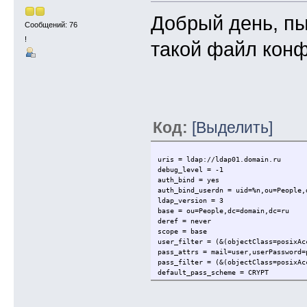
Добрый день, пы
Сообщений: 76
!
такой файл конф
Код:
[Выделить]
uris = ldap://ldap01.domain.ru
debug_level = -1
auth_bind = yes
auth_bind_userdn = uid=%n,ou=People,
ldap_version = 3
base = ou=People,dc=domain,dc=ru
deref = never
scope = base
user_filter = (&(objectClass=posixAc
pass_attrs = mail=user,userPassword=
pass_filter = (&(objectClass=posixAc
default_pass_scheme = CRYPT