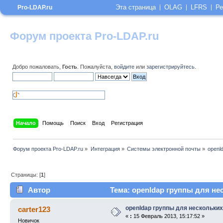
Эта страница
OLAG
LFRS
Ре
Pro-LDAP.ru
Форум проекта Pro-LDAP.ru
Добро пожаловать,
Гость
. Пожалуйста,
войдите
или
зарегистрируйтесь
.
Начало
Помощь
Поиск
Вход
Регистрация
Форум проекта Pro-LDAP.ru
»
Интеграция
»
Системы электронной почты
»
openl
Страницы: [
1
]
Автор
Тема: openldap группы для не
openldap группы для нескольки
carter123
«
:
15 Февраль 2013, 15:17:52 »
Новичок