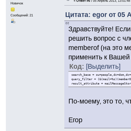
«
Ответ #6 :
05 Апрель 2013, 13:01:48
Новичок
Цитата: egor от 05 
Сообщений: 21
Здравствуйте! Если
решить вопрос с ч
memberof (на это 
применить к Вашей б
Код:
[Выделить]
search_base = ou=people,dc=dom,dc=
query_filter = (&(mail=%s)(memberO
result_attribute = mailMessageStor
По-моему, это то, ч
Егор