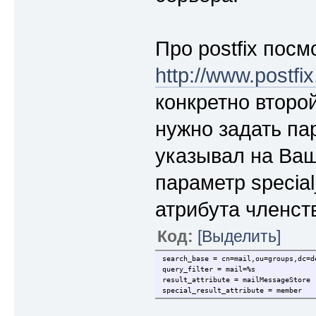
Про postfix пос
http://www.post
конкретно второй 
нужно задать па
указывал на Ваш
параметр special
атрибута членств
Код:
[Выделить]
search_base = cn=mail,ou=groups,dc=d
query_filter = mail=%s
result_attribute = mailMessageStore
special_result_attribute = member