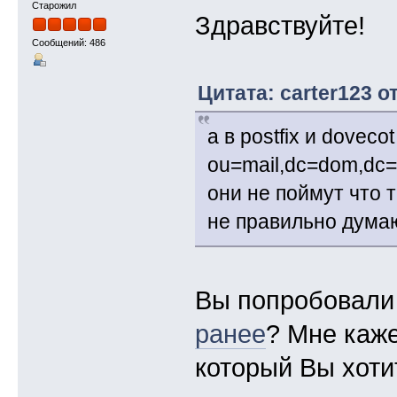
Старожил
Здравствуйте!
Сообщений: 486
Цитата: carter123 о
а в postfix и dovec
ou=mail,dc=dom,d
они не поймут что
не правильно дума
Вы попробовали 
ранее
? Мне каже
который Вы хоти