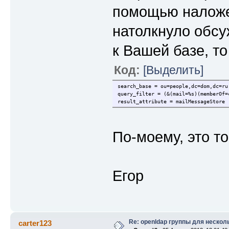
помощью наложе
натолкнуло обс
к Вашей базе, то 
Код:
[Выделить]
search_base = ou=people,dc=dom,dc=ru
query_filter = (&(mail=%s)(memberOf=
result_attribute = mailMessageStore
По-моему, это то
Егор
Re: openldap группы для нескол
carter123