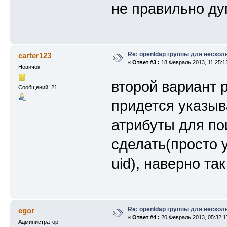
не правильно д
Re: openldap группы для нескол
carter123
«
Ответ #3 :
18 Февраль 2013, 11:25:1
Новичок
второй вариант 
Сообщений: 21
придется указыв
атрибуты для по
сделать(просто у
uid), наверно та
Re: openldap группы для нескол
egor
«
Ответ #4 :
20 Февраль 2013, 05:32:1
Администратор