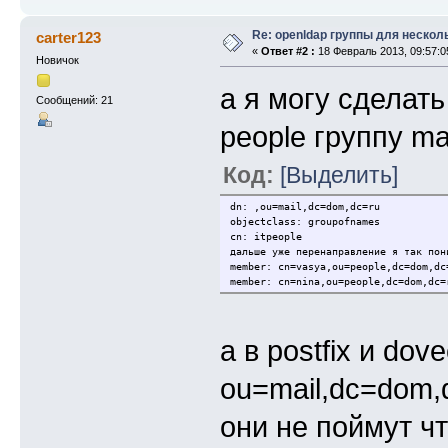
Re: openldap группы для нескол
carter123
«
Ответ #2 :
18 Февраль 2013, 09:57:0
Новичок
а я могу сделать
Сообщений: 21
people группу ma
Код:
[Выделить]
dn: ,ou=mail,dc=dom,dc=ru
objectclass: groupofnames
cn: itpeople
дальше уже перенаправление я так пон
member: cn=vasya,ou=people,dc=dom,dc
member: cn=nina,ou=people,dc=dom,dc=
а в postfix и do
ou=mail,dc=dom
они не поймут 