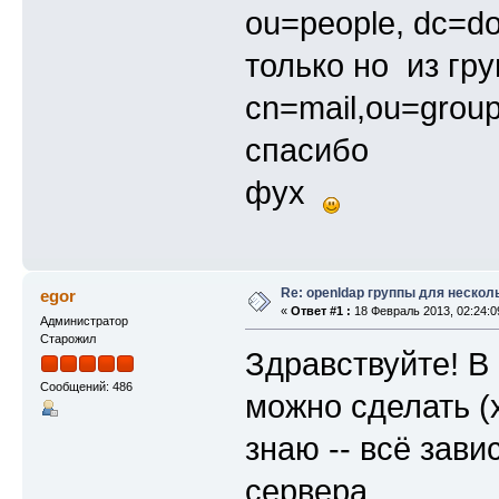
ou=people, dc=d
только но из гр
cn=mail,ou=grou
спасибо
фух
Re: openldap группы для нескол
egor
«
Ответ #1 :
18 Февраль 2013, 02:24:0
Администратор
Старожил
Здравствуйте! В 
Сообщений: 486
можно сделать (х
знаю -- всё завис
сервера.