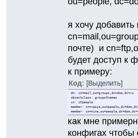
ou=people, dc=do
я хочу добавить 
cn=mail,ou=group
почте) и cn=ftp,
будет доступ к ф
к примеру:
Код:
[Выделить]
dn: cn=mail,ou=groups,dc=dom,dc=ru
objectclass: groupofnames
cn: itpeople
member: cn=vasya,ou=people,dc=dom,dc
member: cn=nina,ou=people,dc=dom,dc=
как мне примерно
конфигах чтобы 