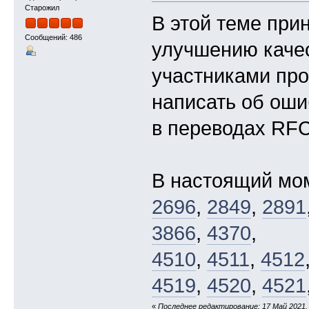
Старожил
В этой теме при
Сообщений: 486
улучшению каче
участниками про
написать об оши
в переводах RFC
В настоящий мо
2696
,
2849
,
2891
3866
,
4370
,
4510
,
4511
,
4512
4519
,
4520
,
4521
«
Последнее редактирование: 17 Май 2021, 