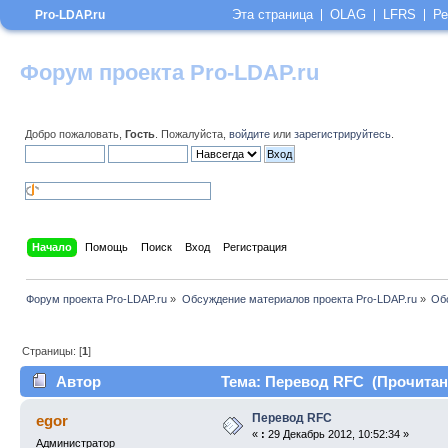
Эта страница
OLAG
LFRS
Ре
Pro-LDAP.ru
Форум проекта Pro-LDAP.ru
Добро пожаловать,
Гость
. Пожалуйста,
войдите
или
зарегистрируйтесь
.
Начало
Помощь
Поиск
Вход
Регистрация
Форум проекта Pro-LDAP.ru
»
Обсуждение материалов проекта Pro-LDAP.ru
»
Об
Страницы: [
1
]
Автор
Тема: Перевод RFC (Прочитано
Перевод RFC
egor
«
:
29 Декабрь 2012, 10:52:34 »
Администратор