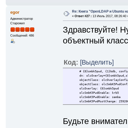
Re: Книга "OpenLDAP и Ubuntu н
egor
«
Ответ #27 :
13 Июль 2017, 08:26:40 
Администратор
Старожил
Здравствуйте! Н
Сообщений: 486
объектный класс
Код:
[Выделить]
# {0}smbk5pwd, {1}bdb, confi
dn: olcOverlay={0}smbk5pwd,o
objectClass: olcOverlayConfi
objectClass: olcSmbK5PwdConf
olcOverlay: {0}smbk5pwd
olcSmbK5PwdEnable: krb5
olcSmbK5PwdEnable: samba
olcSmbK5PwdMustChange: 25920
Будьте внимател