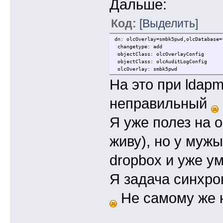
Дальше:
Код:
[Выделить]
dn: olcOverlay=smbk5pwd,olcDatabase=
changetype: add
objectClass: olcOverlayConfig
objectClass: olcAuditLogConfig
olcOverlay: smbk5pwd
На это при ldapm
неправильный
Я уже полез на о
живу), но у мужы
dropbox и уже у
Я задача синхро
Не самому же н