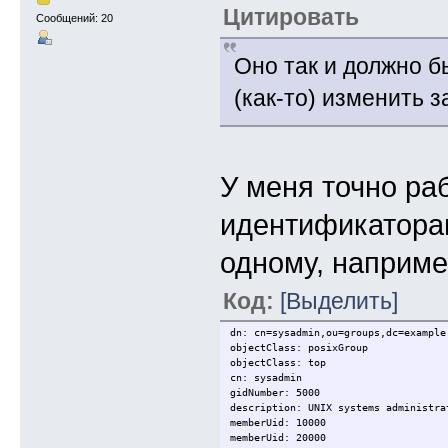
Цитировать
Сообщений: 20
Оно так и должно б
(как-то) изменить з
У меня точно ра
идентификаторам
одному, наприме
Код:
[Выделить]
dn: cn=sysadmin,ou=groups,dc=example
objectClass: posixGroup
objectClass: top
cn: sysadmin
gidNumber: 5000
description: UNIX systems administra
memberUid: 10000
memberUid: 20000