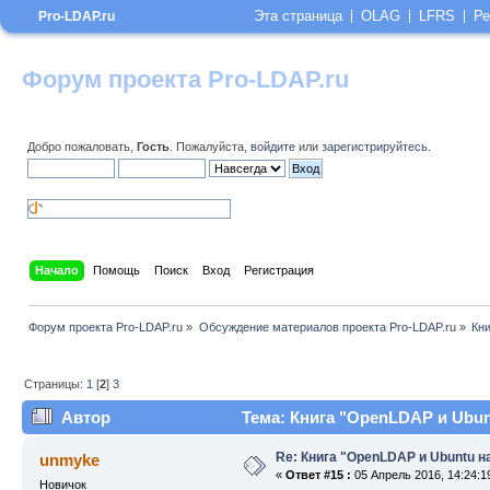
Эта страница
OLAG
LFRS
Ре
Pro-LDAP.ru
Форум проекта Pro-LDAP.ru
Добро пожаловать,
Гость
. Пожалуйста,
войдите
или
зарегистрируйтесь
.
Начало
Помощь
Поиск
Вход
Регистрация
Форум проекта Pro-LDAP.ru
»
Обсуждение материалов проекта Pro-LDAP.ru
»
Кни
Страницы:
1
[
2
]
3
Автор
Тема: Книга "OpenLDAP и Ubunt
Re: Книга "OpenLDAP и Ubuntu н
unmyke
«
Ответ #15 :
05 Апрель 2016, 14:24:1
Новичок