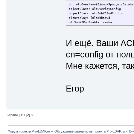
dn: olcOverlay={0}smbk5pwd,olcDataba
objectClass: olcOverlayConfig
objectClass: olcSmbK5PwdConfig
olcOverlay: {0}smbk5pwd
olcSmbK5PwdEnable: samba
И ещё. Ваши AC
cn=config от пол
Мне кажется, та
Егор
Страницы:
1
[
2
]
3
Форум проекта Pro-LDAP.ru
»
Обсуждение материалов проекта Pro-LDAP.ru
»
Кни