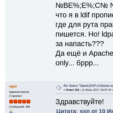
№ВЕ%;Е%;С№ № ,
что я в ldif про
где для рута пр
пишется. Но! ldp
за напасть???
Да ещё и Apache
only... бррр...
Re: Книга "OpenLDAP и Ubuntu н
egor
«
Ответ #22 :
11 Июль 2017, 00:07:44 
Администратор
Старожил
Здравствуйте!
Сообщений: 486
Цитата: ssn от 10 И