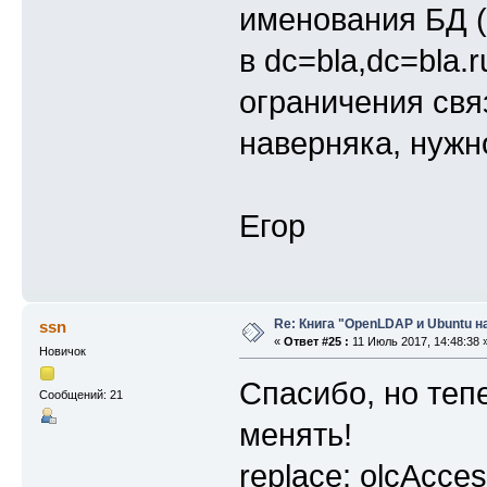
именования БД (
в dc=bla,dc=bla.
ограничения свя
наверняка, нужн
Егор
Re: Книга "OpenLDAP и Ubuntu н
ssn
«
Ответ #25 :
11 Июль 2017, 14:48:38 
Новичок
Спасибо, но теп
Сообщений: 21
менять!
replace: olcAcce