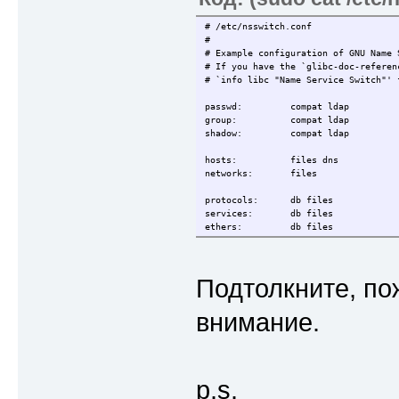
# /etc/nsswitch.conf
#
# Example configuration of GNU Name 
# If you have the `glibc-doc-referen
# `info libc "Name Service Switch"' 
passwd: compat ldap
group: compat ldap
shadow: compat ldap
hosts: files dns
networks: files
protocols: db files
services: db files
ethers: db files
rpc: db files
netgroup: nis ldap
Подтолкните, по
sudoers:
files ldap
внимание.
p.s.