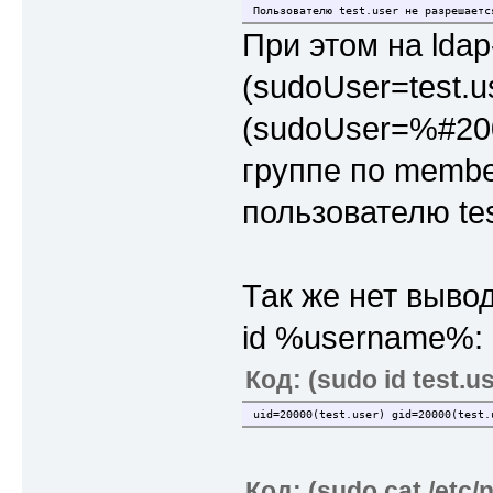
Пользователю test.user не разрешает
При этом на ldap
(sudoUser=test.u
(sudoUser=%#2000
группе по membe
пользователю tes
Так же нет вывод
id %username%:
Код: (sudo id test.u
uid=20000(test.user) gid=20000(test.
Код: (sudo cat /etc/