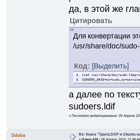
да, в этой же гл
Цитировать
Для конвертации эт
/usr/share/doc/sudo-
Код:
[Выделить]
$ zcat /usr/share/doc/sudo-ldap/s
$ SUDOERS_BASE=ou=sudo,ou=service
а далее по текс
sudoers.ldif
«
Последнее редактирование: 05 Апрель 20
Re: Книга "OpenLDAP и Ubuntu н
Sdoba
«
Ответ #16 :
06 Апрель 2016, 11:46:4