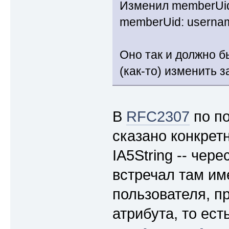
Изменил memberUid 
memberUid: userna
Оно так и должно б
(как-то) изменить з
В
RFC2307
по по
сказано конкрет
IA5String -- чер
встречал там им
пользователя, п
атрибута, то есть