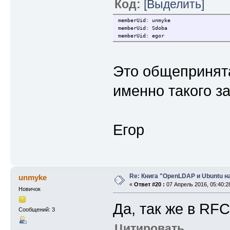
Код:
[Выделить]
memberUid: unmyke
memberUid: Sdoba
memberUid: egor
Это общепринята
именно такого з
Егор
Re: Книга "OpenLDAP и Ubuntu н
unmyke
«
Ответ #20 :
07 Апрель 2016, 05:40:2
Новичок
Да, так же в RF
Сообщений: 3
Цитировать