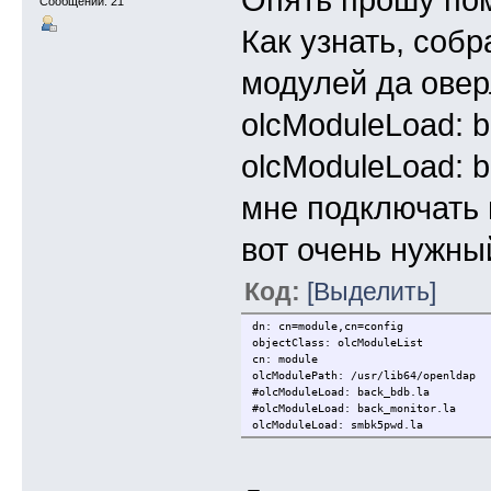
Опять прошу по
Сообщений: 21
Как узнать, соб
модулей да овер
olcModuleLoad: 
olcModuleLoad: b
мне подключать н
вот очень нужны
Код:
[Выделить]
dn: cn=module,cn=config
objectClass: olcModuleList
cn: module
olcModulePath: /usr/lib64/openldap
#olcModuleLoad: back_bdb.la
#olcModuleLoad: back_monitor.la
olcModuleLoad: smbk5pwd.la