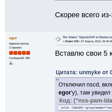
Скорее всего из-
Re: Книга "OpenLDAP и Ubuntu н
egor
«
Ответ #19 :
07 Апрель 2016, 00:40:4
Администратор
Старожил
Вставлю свои 5 
Сообщений: 486
Цитата: unmyke от 
Отключил nscd, вкл
egor
'у), там увидел
Код: ("nss-pam-lda
nslcd: [3ab105] <group/member="tes