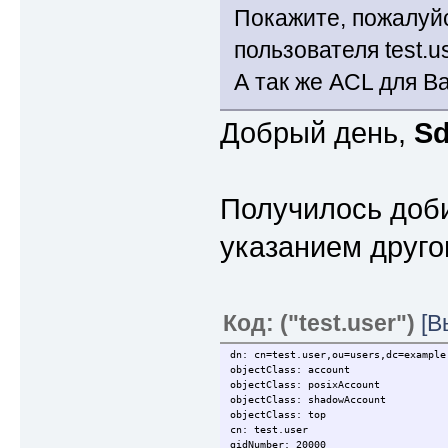
Покажите, пожалуйс
пользователя test.us
А так же ACL для Ва
Добрый день,
S
Получилось доби
указанием друго
Код: ("test.user")
[В
dn: cn=test.user,ou=users,dc=example
objectClass: account
objectClass: posixAccount
objectClass: shadowAccount
objectClass: top
cn: test.user
gidNumber: 20000