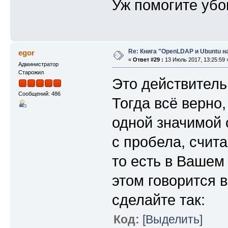
Уж помогите убо
Re: Книга "OpenLDAP и Ubuntu н
egor
«
Ответ #29 :
13 Июль 2017, 13:25:59 
Администратор
Старожил
Это действитель
Сообщений: 486
Тогда всё верно,
одной значимой 
с пробела, счи
то есть в Вашем
этом говорится 
сделайте так:
Код:
[Выделить]