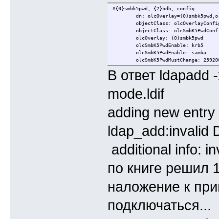
#{0}smbk5pwd, {2}bdb, config
dn: olcOverlay={0}smbk5pwd,o
objectClass: olcOverlayConfi
objectClass: olcSmbK5PwdConf
olcOverlay: {0}smbk5pwd
olcSmbK5PwdEnable: krb5
olcSmbK5PwdEnable: samba
olcSmbK5PwdMustChange: 25920
В ответ ldapadd 
mode.ldif
adding new entry "
ldap_add:invalid 
additional info: i
по книге решил 1
наложение к при
подключаться...