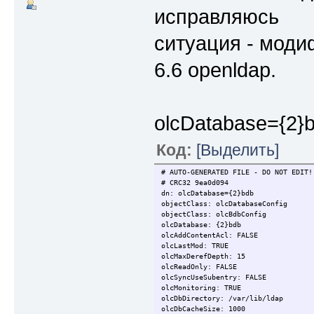
исправляюсь
ситуация - моди
6.6 openldap.
olcDatabase={2}bd
Код:
[Выделить]
# AUTO-GENERATED FILE - DO NOT EDIT!
# CRC32 9ea0d094
dn: olcDatabase={2}bdb
objectClass: olcDatabaseConfig
objectClass: olcBdbConfig
olcDatabase: {2}bdb
olcAddContentAcl: FALSE
olcLastMod: TRUE
olcMaxDerefDepth: 15
olcReadOnly: FALSE
olcSyncUseSubentry: FALSE
olcMonitoring: TRUE
olcDbDirectory: /var/lib/ldap
olcDbCacheSize: 1000