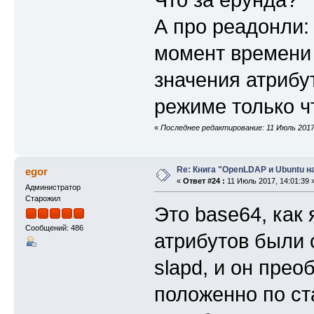
А про реадонли: 
момент времени 
значения атрибу
режиме только ч
«
Последнее редактирование: 11 Июль 2017,
Re: Книга "OpenLDAP и Ubuntu н
egor
«
Ответ #24 :
11 Июль 2017, 14:01:39 
Администратор
Старожил
Это base64, как 
Сообщений: 486
атрибутов были 
slapd, и он прео
положенно по ст