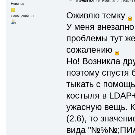
«
Ответ #21 :
10 Июль 2017, 21:46:31 
Новичок
Оживлю темку
Сообщений: 21
У меня внезапно
проблемы тут же
сожалению
Но! Возникла дру
поэтому спустя 
тыкать с помощь
костыля в LDAP+
ужасную вещь. К
(2.6), то значен
вида "№%№;ПИ