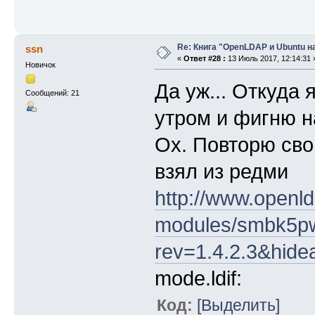
Re: Книга "OpenLDAP и Ubuntu н
ssn
«
Ответ #28 :
13 Июль 2017, 12:14:31 
Новичок
Да уж... Откуда
Сообщений: 21
утром и фигню н
Ох. Повторю сво
взял из редми
http://www.openld
modules/smbk5
rev=1.4.2.3&hide
mode.ldif:
Код:
[Выделить]