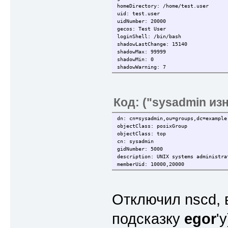
homeDirectory: /home/test.user
uid: test.user
uidNumber: 20000
gecos: Test User
loginShell: /bin/bash
shadowLastChange: 15140
shadowMax: 99999
shadowMin: 0
shadowWarning: 7
userPassword:: e1NFEgF9R0tkNEZPcG1hY
Код: ("sysadmin и
dn: cn=sysadmin,ou=groups,dc=example
objectClass: posixGroup
objectClass: top
cn: sysadmin
gidNumber: 5000
description: UNIX systems administra
memberUid: 10000,20000
Отключил nscd, 
подсказку
egor
'