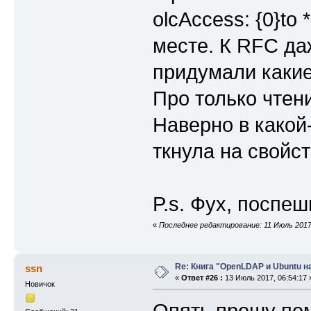
olcAccess: {0}to 
месте. К RFC да
придумали какие
Про только чтени
Наверно в какой
ткнула на свойст
P.s. Фух, поспеш
«
Последнее редактирование: 11 Июль 2017,
Re: Книга "OpenLDAP и Ubuntu н
ssn
«
Ответ #26 :
13 Июль 2017, 06:54:17 
Новичок