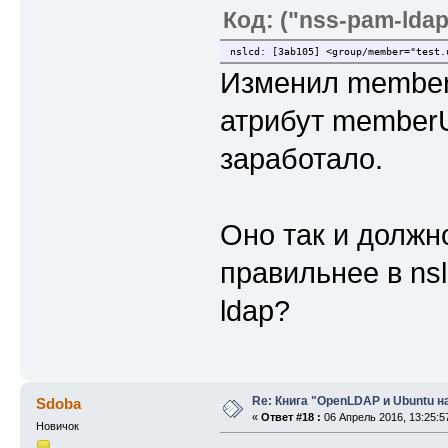
Код: ("nss-pam-ldapd
nslcd: [3ab105] <group/member="test.
Изменил memberUi
атрибут memberU
заработало.
Оно так и должн
правильнее в nsl
ldap?
Re: Книга "OpenLDAP и Ubuntu н
Sdoba
«
Ответ #18 :
06 Апрель 2016, 13:25:5
Новичок