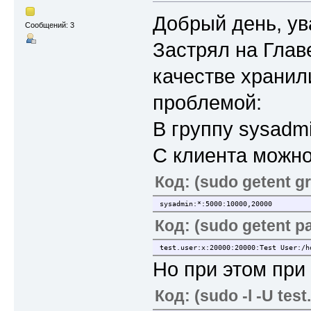
Добрый день, у
Сообщений: 3
Застрял на Глав
качестве хранил
проблемой:
В группу sysadm
С клиента можно
Код: (sudo getent 
sysadmin:*:5000:10000,20000
Код: (sudo getent p
test.user:x:20000:20000:Test User:/h
Но при этом при
Код: (sudo -l -U test