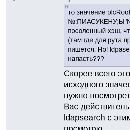
то значение olcRo
№;ПИАСУКЕНУ;Ы"№
посоленный хэш, что
(там где для рута 
пишется. Но! ldpasea
напасть???
Скорее всего эт
исходного значе
нужно посмотрет
Вас действитель
ldapsearch с эти
посмотрю.