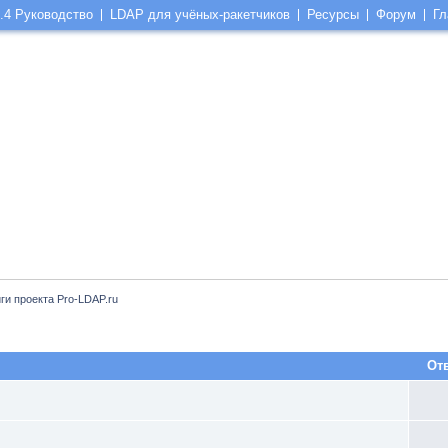
.4 Руководство
LDAP для учёных-ракетчиков
Ресурсы
Форум
Гл
ги проекта Pro-LDAP.ru
От