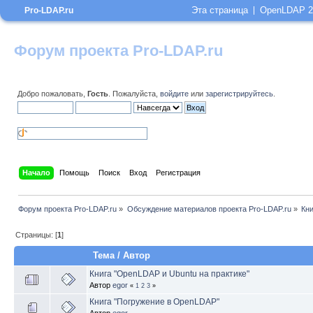
Эта страница
OpenLDAP 2
Pro-LDAP.ru
Форум проекта Pro-LDAP.ru
Добро пожаловать,
Гость
. Пожалуйста,
войдите
или
зарегистрируйтесь
.
Начало
Помощь
Поиск
Вход
Регистрация
Форум проекта Pro-LDAP.ru
»
Обсуждение материалов проекта Pro-LDAP.ru
»
Кни
Страницы: [
1
]
Тема
/
Автор
Книга "OpenLDAP и Ubuntu на практике"
Автор
egor
«
1
2
3
»
Книга "Погружение в OpenLDAP"
Автор
egor