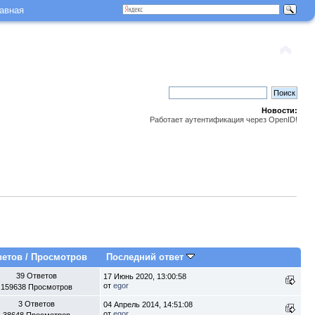
авная
Новости:
Работает аутентификация через OpenID!
ветов
/
Просмотров
Последний ответ
39 Ответов
17 Июнь 2020, 13:00:58
от
egor
159638 Просмотров
3 Ответов
04 Апрель 2014, 14:51:08
от
egor
38648 Просмотров