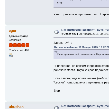
Егор
У нас привязка по ip совместно с ldap 
Re: Помогите настроить аутент
egor
«
Ответ #23 :
20 Январь 2015, 00:15:1
Администратор
Старожил
Здравствуйте!
Цитата: ubushan от 19 Январь 2015, 13:22:2
Сообщений: 486
У нас привязка по ip совместно с ldap не н
Я, наверное, не совсем корректно сфор
рабочего места. Тогда как раз подойдёт
Если такого рода привязки нет (любой п
"сессии" пользователя и принимать реш
Егор
Re: Помогите настроить аутент
ubushan