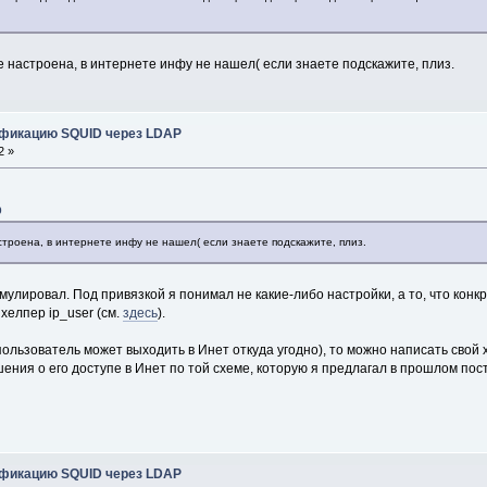
не настроена, в интернете инфу не нашел( если знаете подскажите, плиз.
ификацию SQUID через LDAP
2 »
0
астроена, в интернете инфу не нашел( если знаете подскажите, плиз.
мулировал. Под привязкой я понимал не какие-либо настройки, а то, что конк
 хелпер ip_user (см.
здесь
).
ользователь может выходить в Инет откуда угодно), то можно написать свой хе
ения о его доступе в Инет по той схеме, которую я предлагал в прошлом пост
ификацию SQUID через LDAP