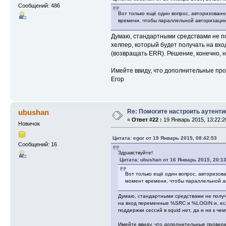
Сообщений: 486
Вот только ещё один вопрос, авторизованн
времени, чтобы параллельной авторизации
Думаю, стандартными средствами не пол
хелпер, который будет получать на вх
(возвращать ERR). Решение, конечно, н
Имейте ввиду, что дополнительные про
Егор
Re: Помогите настроить аутент
ubushan
«
Ответ #22 :
19 Январь 2015, 13:22:2
Новичок
Цитата: egor от 19 Январь 2015, 08:42:53
Сообщений: 16
Здравствуйте!
Цитата: ubushan от 16 Январь 2015, 20:13
Вот только ещё один вопрос, авторизова
момент времени, чтобы параллельной а
Думаю, стандартными средствами не получит
на вход переменные %SRC и %LOGIN и, если
поддержки сессий в squid нет, да и ни к 
Имейте ввиду, что дополнительные проверк