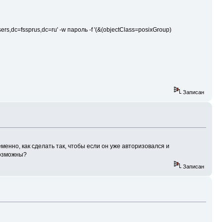
ers,dc=fssprus,dc=ru' -w пароль -f '(&(objectClass=posixGroup)
Записан
енно, как сделать так, чтобы если он уже авторизовался и
возможны?
Записан