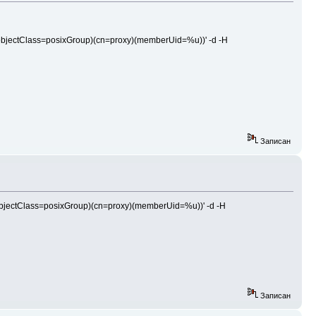
(&(objectClass=posixGroup)(cn=proxy)(memberUid=%u))' -d -H
Записан
(&(objectClass=posixGroup)(cn=proxy)(memberUid=%u))' -d -H
Записан