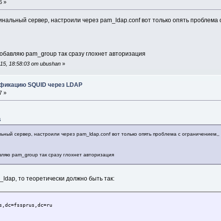
6 »
инальный сервер, настроили через pam_ldap.conf вот только опять проблема 
добавляю pam_group так сразу глохнет авторизация
5, 18:58:03 от ubushan
»
ификацию SQUID через LDAP
7 »
6
ьный сервер, настроили через pam_ldap.conf вот только опять проблема с ограничением,,
авляю pam_group так сразу глохнет авторизация
ldap, то теоретически должно быть так:
s,dc=fssprus,dc=ru