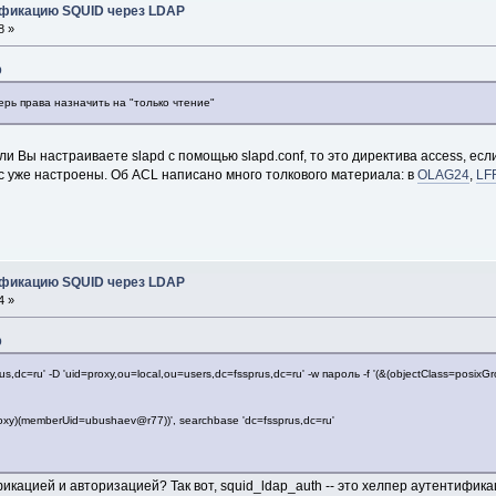
ификацию SQUID через LDAP
8 »
9
ерь права назначить на "только чтение"
Вы настраиваете slapd с помощью slapd.conf, то это директива access, если 
Вас уже настроены. Об ACL написано много толкового материала: в
OLAG24
,
LF
ификацию SQUID через LDAP
4 »
9
rus,dc=ru' -D 'uid=proxy,ou=local,ou=users,dc=fssprus,dc=ru' -w пароль -f '(&(objectClass=posix
proxy)(memberUid=ubushaev@r77))', searchbase 'dc=fssprus,dc=ru'
ацией и авторизацией? Так вот, squid_ldap_auth -- это хелпер аутентификац