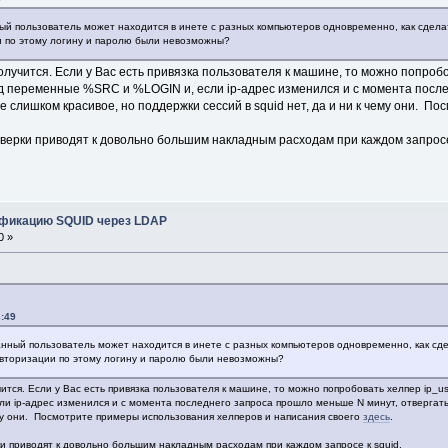
ый пользователь может находится в инете с разных компьютеров одновременно, как сделат
 по этому логину и паролю были невозможны?
учится. Если у Вас есть привязка пользователя к машине, то можно попробов
од переменные %SRC и %LOGIN и, если ip-адрес изменился и с момента после
е слишком красивое, но поддержки сессий в squid нет, да и ни к чему они. 
верки приводят к довольно большим накладным расходам при каждом запросе 
ификацию SQUID через LDAP
0 »
:49
нный пользователь может находится в инете с разных компьютеров одновременно, как сдел
вторизации по этому логину и паролю были невозможны?
ся. Если у Вас есть привязка пользователя к машине, то можно попробовать хелпер ip_use
 ip-адрес изменился и с момента последнего запроса прошло меньше N минут, отвергать 
чему они. Посмотрите примеры использования хелперов и написания своего
здесь
.
и приводят к довольно большим накладным расходам при каждом запросе к squid.