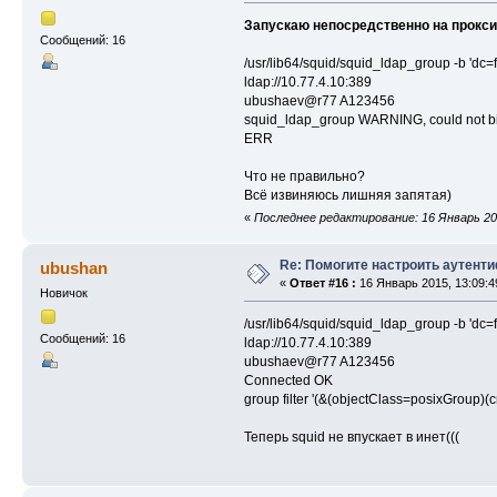
Запускаю непосредственно на прокси
Сообщений: 16
/usr/lib64/squid/squid_ldap_group -b 'dc
ldap://10.77.4.10:389
ubushaev@r77 A123456
squid_ldap_group WARNING, could not bin
ERR
Что не правильно?
Всё извиняюсь лишняя запятая)
«
Последнее редактирование: 16 Январь 201
Re: Помогите настроить аутент
ubushan
«
Ответ #16 :
16 Январь 2015, 13:09:4
Новичок
/usr/lib64/squid/squid_ldap_group -b 'dc
Сообщений: 16
ldap://10.77.4.10:389
ubushaev@r77 A123456
Connected OK
group filter '(&(objectClass=posixGroup
Теперь squid не впускает в инет(((