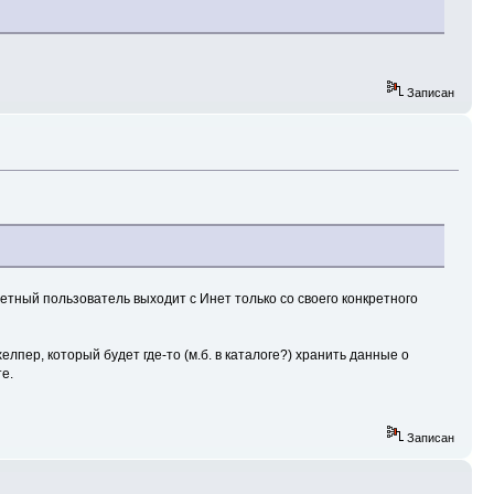
Записан
ретный пользователь выходит с Инет только со своего конкретного
лпер, который будет где-то (м.б. в каталоге?) хранить данные о
е.
Записан