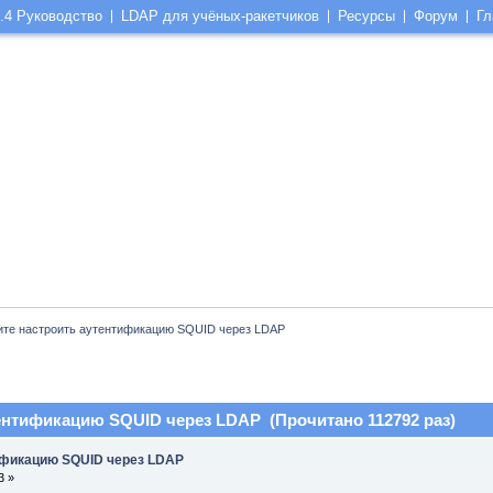
.4 Руководство
LDAP для учёных-ракетчиков
Ресурсы
Форум
Гл
ите настроить аутентификацию SQUID через LDAP
ентификацию SQUID через LDAP (Прочитано 112792 раз)
ификацию SQUID через LDAP
3 »