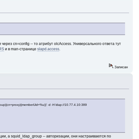
через cn=config -- то атрибут olcAccess. Универсального ответа тут
RS
и в man-странице
slapd.access
.
Записан
Group)(cn=proxy)(memberUid=%u))' -d -H ldap://10.77.4.10:389
ии, а squid_ldap_group -- авторизации, они настраиваются по