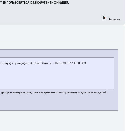
дет использоваться basic-аутентификация.
Записан
sixGroup)(cn=proxy)(memberUid=%u))' -d -H ldap://10.77.4.10:389
_group -- авторизации, они настраиваются по разному и для разных целей.