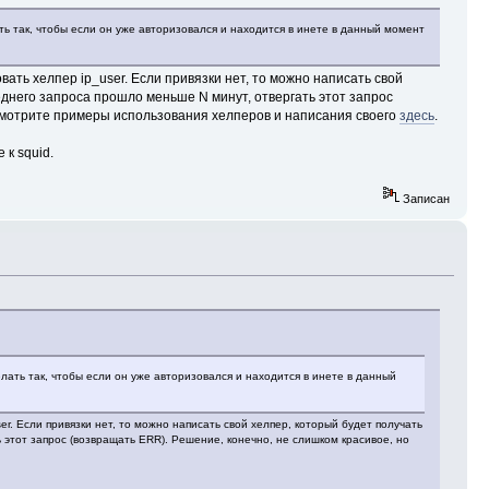
ь так, чтобы если он уже авторизовался и находится в инете в данный момент
ать хелпер ip_user. Если привязки нет, то можно написать свой
днего запроса прошло меньше N минут, отвергать этот запрос
Посмотрите примеры использования хелперов и написания своего
здесь
.
к squid.
Записан
ать так, чтобы если он уже авторизовался и находится в инете в данный
r. Если привязки нет, то можно написать свой хелпер, который будет получать
этот запрос (возвращать ERR). Решение, конечно, не слишком красивое, но