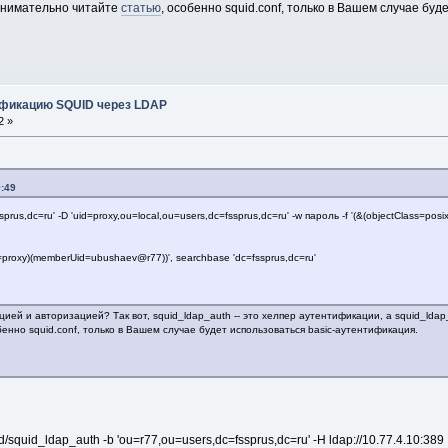
 внимательно читайте
статью
, особенно squid.conf, только в Вашем случае бу
ификацию SQUID через LDAP
2 »
:49
ssprus,dc=ru' -D 'uid=proxy,ou=local,ou=users,dc=fssprus,dc=ru' -w пароль -f '(&(objectClass=po
cn=proxy)(memberUid=ubushaev@r77))', searchbase 'dc=fssprus,dc=ru'
ей и авторизацией? Так вот, squid_ldap_auth -- это хелпер аутентификации, а squid_ldap
бенно squid.conf, только в Вашем случае будет использоваться basic-аутентификация.
d/squid_ldap_auth -b 'ou=r77,ou=users,dc=fssprus,dc=ru' -H ldap://10.77.4.10:389