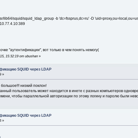
/lib64/squid/squid_ldap_group -b 'dc=fssprus,dc=ru' -D 'uid=proxy,ou=local,ou=us
/10.77.4.10:389
очке "аутентификации", вот только в чем понять немогу(
5, 15:32:19 от ubushan
»
ификацию SQUID через LDAP
9 »
большое!!! низкий поклон!
анный пользователь может находится в инете с разных компьютеров одноврем
ремени, чтобы параллельной авторизации по этому логину и паролю были не
ификацию SQUID через LDAP
3 »
9