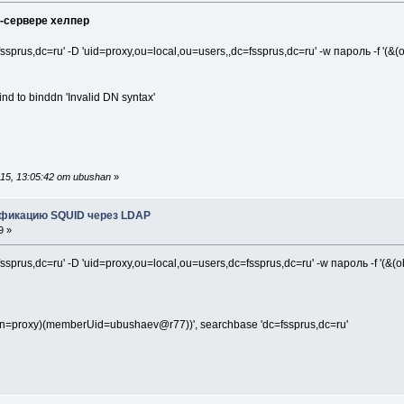
-сервере хелпер
=fssprus,dc=ru' -D 'uid=proxy,ou=local,ou=users,,dc=fssprus,dc=ru' -w пароль -f '
d to binddn 'Invalid DN syntax'
5, 13:05:42 от ubushan
»
ификацию SQUID через LDAP
9 »
=fssprus,dc=ru' -D 'uid=proxy,ou=local,ou=users,dc=fssprus,dc=ru' -w пароль -f '
)(cn=proxy)(memberUid=ubushaev@r77))', searchbase 'dc=fssprus,dc=ru'