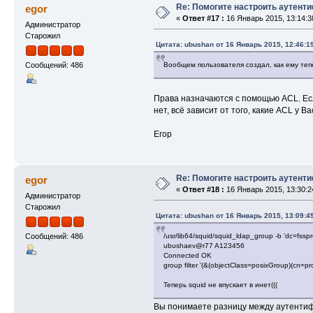
Re: Помогите настроить аутент
egor
«
Ответ #17 :
16 Январь 2015, 13:14:3
Администратор
Старожил
Цитата: ubushan от 16 Январь 2015, 12:46:1
Вообщем пользователя создал, как ему теп
Сообщений: 486
Права назначаются с помощью ACL. Если 
нет, всё зависит от того, какие ACL у 
Егор
Re: Помогите настроить аутент
egor
«
Ответ #18 :
16 Январь 2015, 13:30:2
Администратор
Старожил
Цитата: ubushan от 16 Январь 2015, 13:09:4
/usr/lib64/squid/squid_ldap_group -b 'dc=fssp
Сообщений: 486
ubushaev@r77 A123456
Connected OK
group filter '(&(objectClass=posixGroup)(cn=
Теперь squid не впускает в инет(((
Вы понимаете разницу между аутентифик