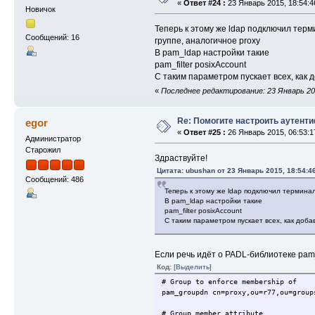
«
Ответ #24 :
23 Январь 2015, 18:54:4
Новичок
Теперь к этому же ldap подключил терм
Сообщений: 16
группе, аналогичное proxy
В pam_ldap настройки такие
pam_filter posixAccount
С таким параметром пускает всех, как 
«
Последнее редактирование: 23 Январь 201
Re: Помогите настроить аутент
egor
«
Ответ #25 :
26 Январь 2015, 06:53:1
Администратор
Старожил
Здраствуйте!
Цитата: ubushan от 23 Январь 2015, 18:54:4
Сообщений: 486
Теперь к этому же ldap подключил терминал
В pam_ldap настройки такие
pam_filter posixAccount
С таким параметром пускает всех, как доб
Если речь идёт о PADL-библиотеке pam_
Код:
[Выделить]
# Group to enforce membership of
pam_groupdn cn=proxy,ou=r77,ou=group
# Group member attribute