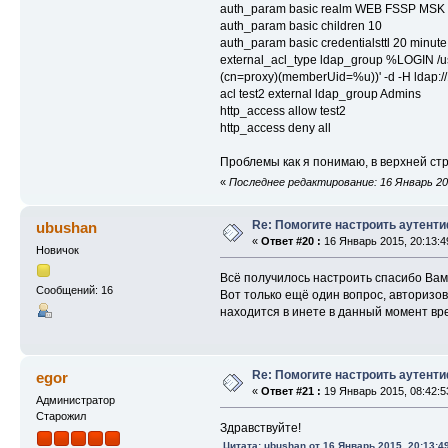
auth_param basic realm WEB FSSP MSK
auth_param basic children 10
auth_param basic credentialsttl 20 minute
external_acl_type ldap_group %LOGIN /usr
(cn=proxy)(memberUid=%u))' -d -H ldap:/
acl test2 external ldap_group Admins
http_access allow test2
http_access deny all
Проблемы как я понимаю, в верхней стр
«
Последнее редактирование: 16 Январь 201
Re: Помогите настроить аутент
ubushan
«
Ответ #20 :
16 Январь 2015, 20:13:4
Новичок
Всё получилось настроить спасибо Вам 
Сообщений: 16
Вот только ещё один вопрос, авторизов
находится в инете в данный момент в
Re: Помогите настроить аутент
egor
«
Ответ #21 :
19 Январь 2015, 08:42:5
Администратор
Старожил
Здравствуйте!
Цитата: ubushan от 16 Январь 2015, 20:13:4