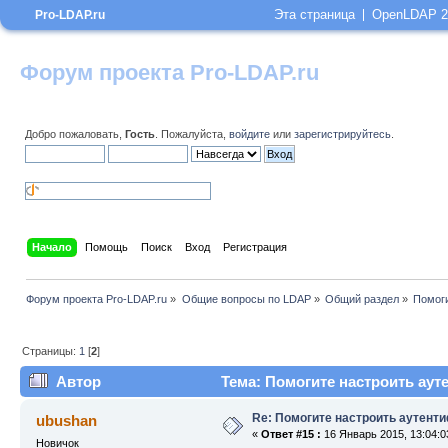
Эта страница
OpenLDAP 2
Pro-LDAP.ru
Форум проекта Pro-LDAP.ru
Добро пожаловать,
Гость
. Пожалуйста,
войдите
или
зарегистрируйтесь
.
Начало
Помощь
Поиск
Вход
Регистрация
Форум проекта Pro-LDAP.ru
»
Общие вопросы по LDAP
»
Общий раздел
»
Помог
Страницы:
1
[
2
]
Автор
Тема: Помогите настроить аут
Re: Помогите настроить аутент
ubushan
«
Ответ #15 :
16 Январь 2015, 13:04:0
Новичок