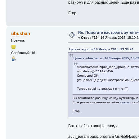
разному и для разных целей. Ещё раз
Егор.
Re: Помогите настроить аутент
ubushan
«
Ответ #19 :
16 Январь 2015, 15:10:2
Новичок
Цитата: egor от 16 Январь 2015, 13:30:24
Сообщений: 16
Цитата: ubushan от 16 Январь 2015, 13:09
/usr/lib64/squid/squid_ldap_group -b 'dc=f
ubushaev@r77 A123456
Connected OK
group filter '(&(objectClass=posixGroup)(
Теперь squid не впускает в инет(((
Вы понимаете разницу между аутентификаци
Ещё раз внимательно читайте
статью
, осо
Егор.
Вот такой вот конфиг сквида
auth_param basic program /usr/lib64/squi