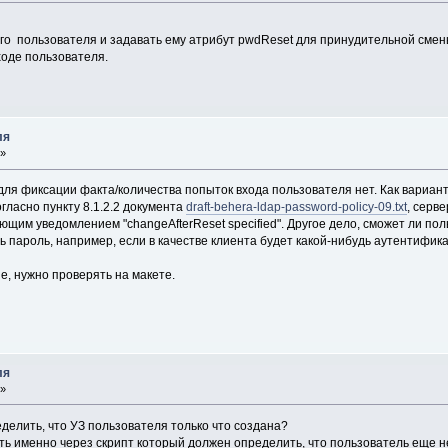
го пользователя и задавать ему атрибут pwdReset для принудительной смен
ходе пользователя.
ля
 »
для фиксации факта/количества попыток входа пользователя нет. Как вариан
гласно пункту 8.1.2.2 документа
draft-behera-ldap-password-policy-09.txt
, серв
щим уведомлением "changeAfterReset specified". Другое дело, сможет ли пол
пароль, например, если в качестве клиента будет какой-нибудь аутентификаци
е, нужно проверять на макете.
ля
 »
делить, что УЗ пользователя только что создана?
ть именно через скрипт который должен определить, что пользователь еще не