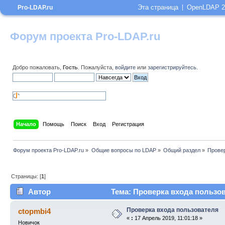
Эта страница
OpenLDAP 2
Pro-LDAP.ru
Форум проекта Pro-LDAP.ru
Добро пожаловать,
Гость
. Пожалуйста,
войдите
или
зарегистрируйтесь
.
Начало
Помощь
Поиск
Вход
Регистрация
Форум проекта Pro-LDAP.ru
»
Общие вопросы по LDAP
»
Общий раздел
»
Провер
Страницы: [
1
]
Автор
Тема: Проверка входа пользов
Проверка входа пользователя
ctopmbi4
«
:
17 Апрель 2019, 11:01:18 »
Новичок