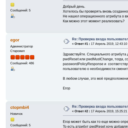
Добрый день.
Сообщений: 5
Хотелось бы проверять вновь созданно
Не нашел операционного атрибута о в
Как можно этот момент реализовать?
Re: Проверка входа пользовате
egor
«
Ответ #1 :
17 Апрель 2019, 12:43:10
Администратор
Старожил
Здравствуйте. Специального атрибута 
pwdReset или pwdMustChange, тогда, со
Сообщений: 486
passwordPolicyResponse и соответствую
пользователю о необходимости сменить 
В любом случае, это моё предположени
Егор
Re: Проверка входа пользовате
ctopmbi4
«
Ответ #2 :
17 Апрель 2019, 15:25:21
Новичок
Егор может быть как то еще можно опре
Сообщений: 5
То есть атрибут pwdReset хочу добавля