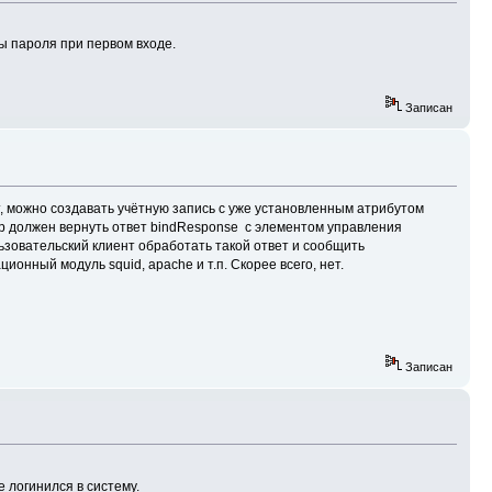
ы пароля при первом входе.
Записан
т, можно создавать учётную запись с уже установленным атрибутом
ер должен вернуть ответ bindResponse с элементом управления
ьзовательский клиент обработать такой ответ и сообщить
онный модуль squid, apache и т.п. Скорее всего, нет.
Записан
 логинился в систему.