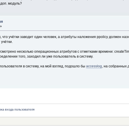
 доп. модуль?
ля
 »
к, что учётки заводит один человек, а атрибуты наложения ppolicy должен на
учётки.
смотрено несколько операционных атрибутов с отметками времени: createTim
ределении того, заходил ли уже пользователь в систему.
ользователя в систему, на мой взгляд, подошло бы
accesslog
, на собранных 
ка входа пользователя