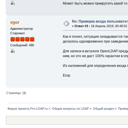
Может быть можно прикрутить какой то
Re: Проверка входа пользовате
egor
«
Ответ #3 :
18 Апрель 2019, 00:48:52
Администратор
Старожил
Как я понял, ситуация складывается та
делалось одновременно при заведении 
Сообщений: 486
Для записи в каталоге OpenLDAP преду
ним, но это не даст 100% гарантии в оп
Из наложений для определения входа п
Егор
Страницы: [
1
]
Форум проекта Pro-LDAP.ru
»
Общие вопросы по LDAP
»
Общий раздел
»
Провер