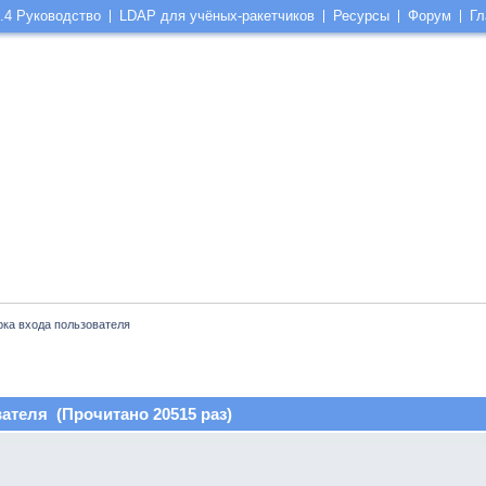
.4 Руководство
LDAP для учёных-ракетчиков
Ресурсы
Форум
Гл
ка входа пользователя
ателя (Прочитано 20515 раз)