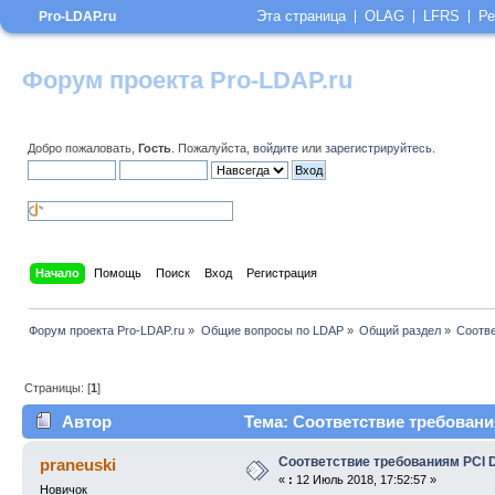
Эта страница
OLAG
LFRS
Ре
Pro-LDAP.ru
Форум проекта Pro-LDAP.ru
Добро пожаловать,
Гость
. Пожалуйста,
войдите
или
зарегистрируйтесь
.
Начало
Помощь
Поиск
Вход
Регистрация
Форум проекта Pro-LDAP.ru
»
Общие вопросы по LDAP
»
Общий раздел
»
Соотв
Страницы: [
1
]
Автор
Тема: Соответствие требовани
Соответствие требованиям PCI 
praneuski
«
:
12 Июль 2018, 17:52:57 »
Новичок