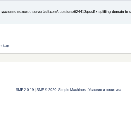
даленно похожее serverfault.com/questions/624413/postfix-splitting-domain-to-s
 + ldap
SMF 2.0.19
|
SMF © 2020
,
Simple Machines
|
Условия и политика