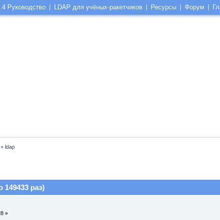
.4 Руководство
LDAP для учёных-ракетчиков
Ресурсы
Форум
Гл
 + ldap
о 149433 раз)
28 »