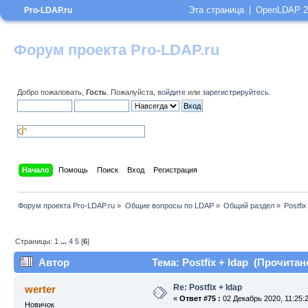
Эта страница
OpenLDAP 2
Pro-LDAP.ru
Форум проекта Pro-LDAP.ru
Добро пожаловать,
Гость
. Пожалуйста,
войдите
или
зарегистрируйтесь
.
Начало
Помощь
Поиск
Вход
Регистрация
Форум проекта Pro-LDAP.ru
»
Общие вопросы по LDAP
»
Общий раздел
»
Postfix
Страницы:
1
...
4
5
[
6
]
Автор
Тема: Postfix + ldap (Прочитан
Re: Postfix + ldap
werter
«
Ответ #75 :
02 Декабрь 2020, 11:25:
Новичок