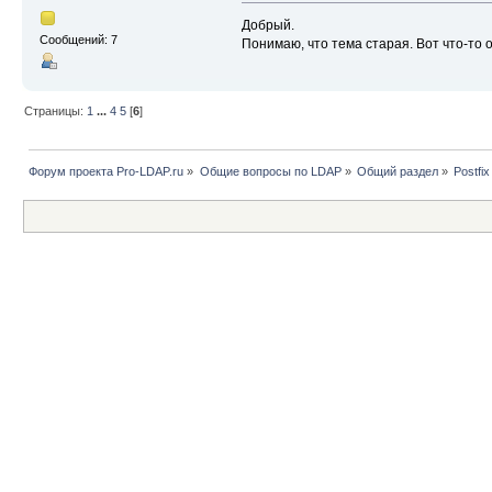
Добрый.
Сообщений: 7
Понимаю, что тема старая. Вот что-то от
Страницы:
1
...
4
5
[
6
]
Форум проекта Pro-LDAP.ru
»
Общие вопросы по LDAP
»
Общий раздел
»
Postfix