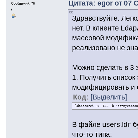
Цитата: egor от 07 
Сообщений: 76
!
Здравствуйте. Лёгко
нет. В клиенте Lda
массовой модификац
реализовано не зна
Можно сделать в 3 
1. Получить список
модифицировать и с
Код:
[Выделить]
ldapsearch -x -LLL -b 'dc=mycompan
В файле users.ldif 
что-то типа: