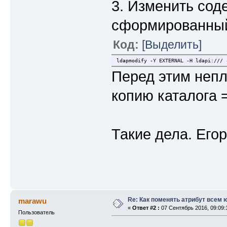
3. Изменить сод
сформированный
Код:
[Выделить]
ldapmodify -Y EXTERNAL -H ldapi:/// 
Перед этим непл
копию каталога =
Такие дела. Егор
Re: Как поменять атрибут всем
marawu
«
Ответ #2 :
07 Сентябрь 2016, 09:09:
Пользователь