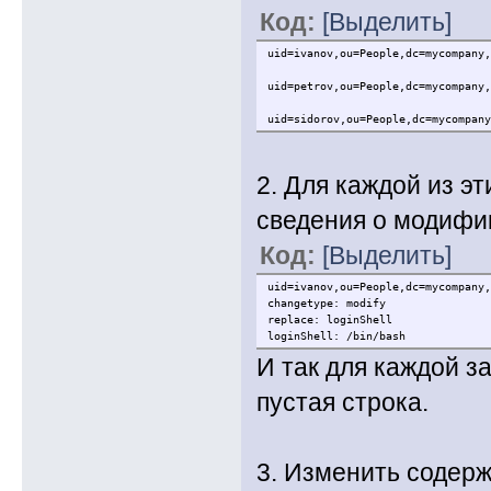
Код:
[Выделить]
uid=ivanov,ou=People,dc=mycompany,
uid=petrov,ou=People,dc=mycompany,
uid=sidorov,ou=People,dc=mycompany
2. Для каждой из э
сведения о модифи
Код:
[Выделить]
uid=ivanov,ou=People,dc=mycompany,
changetype: modify
replace: loginShell
loginShell: /bin/bash
И так для каждой з
пустая строка.
3. Изменить содерж