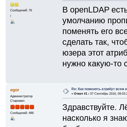
В openLDAP есть 
Сообщений: 76
!
умолчанию пропи
поменять его все
сделать так, чт
юзера этот атри
нужно какую-то 
Re: Как поменять атрибут всем
egor
«
Ответ #1 :
07 Сентябрь 2016, 09:03:
Администратор
Старожил
Здравствуйте. Лё
Сообщений: 486
насколько я знаю