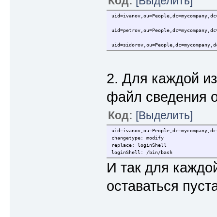
Код:
[Выделить]
uid=ivanov,ou=People,dc=mycompany,dc
uid=petrov,ou=People,dc=mycompany,dc
uid=sidorov,ou=People,dc=mycompany,d
2. Для каждой из
файл сведения 
Код:
[Выделить]
uid=ivanov,ou=People,dc=mycompany,dc
changetype: modify
replace: loginShell
loginShell: /bin/bash
И так для каждо
оставаться пуста