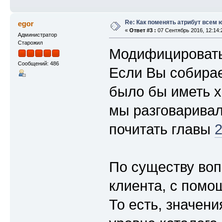
Re: Как поменять атрибут всем
egor
«
Ответ #3 :
07 Сентябрь 2016, 12:14:
Администратор
Старожил
Модифицировать с
Сообщений: 486
Если Вы собирае
было бы иметь х
мы разговаривал
почитать главы
По существу вопр
клиента, с помо
То есть, значен