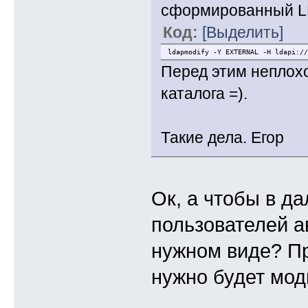
сформированный L
Код:
[Выделить]
ldapmodify -Y EXTERNAL -H ldapi://
Перед этим неплох
каталога =).
Такие дела. Егор
Ок, а чтобы в д
пользователей а
нужном виде? Пр
нужно будет мо