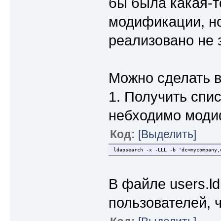
бы была какая-т
модификации, но
реализовано не 
Можно сделать в
1. Получить спис
небходимо модиф
Код:
[Выделить]
ldapsearch -x -LLL -b 'dc=mycompany,
В файле users.ld
пользователей, ч