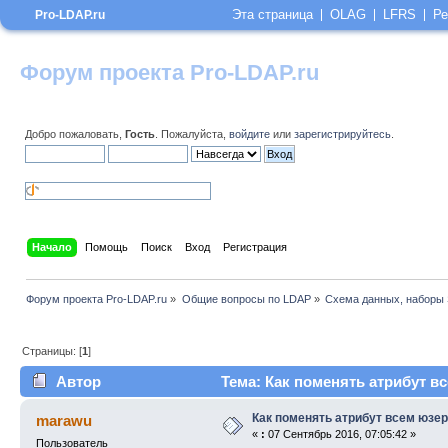
Эта страница
OLAG
LFRS
Ре
Pro-LDAP.ru
Форум проекта Pro-LDAP.ru
Добро пожаловать,
Гость
. Пожалуйста,
войдите
или
зарегистрируйтесь
.
Начало
Помощь
Поиск
Вход
Регистрация
Форум проекта Pro-LDAP.ru
»
Общие вопросы по LDAP
»
Схема данных, наборы 
Страницы: [
1
]
Автор
Тема: Как поменять атрибут в
Как поменять атрибут всем юзе
marawu
«
:
07 Сентябрь 2016, 07:05:42 »
Пользователь