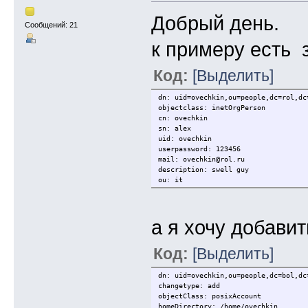
Добрый день.
Сообщений: 21
к примеру есть 
Код:
[Выделить]
dn: uid=ovechkin,ou=people,dc=rol,dc
objectclass: inetOrgPerson
cn: ovechkin
sn: alex
uid: ovechkin
userpassword: 123456
mail: ovechkin@rol.ru
description: swell guy
ou: it
а я хочу добавит
Код:
[Выделить]
dn: uid=ovechkin,ou=people,dc=bol,dc
changetype: add
objectClass: posixAccount
homeDirectory: /home/ovechkin