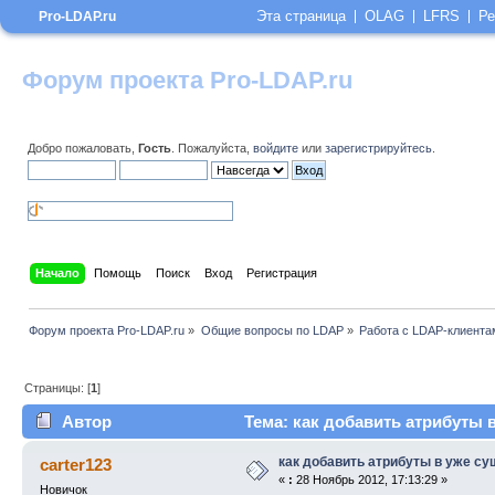
Эта страница
OLAG
LFRS
Ре
Pro-LDAP.ru
Форум проекта Pro-LDAP.ru
Добро пожаловать,
Гость
. Пожалуйста,
войдите
или
зарегистрируйтесь
.
Начало
Помощь
Поиск
Вход
Регистрация
Форум проекта Pro-LDAP.ru
»
Общие вопросы по LDAP
»
Работа с LDAP-клиента
Страницы: [
1
]
Автор
Тема: как добавить атрибуты в 
как добавить атрибуты в уже сущ
carter123
«
:
28 Ноябрь 2012, 17:13:29 »
Новичок