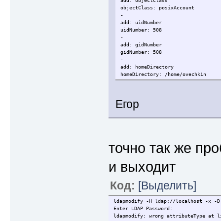
add: objectClass
objectClass: posixAccount
-
add: uidNumber
uidNumber: 508
-
add: gidNumber
gidNumber: 508
-
add: homeDirectory
homeDirectory: /home/ovechkin
Егор
точно так же пр
и выходит
Код:
[Выделить]
ldapmodify -H ldap://localhost -x -
Enter LDAP Password:
ldapmodify: wrong attributeType at l