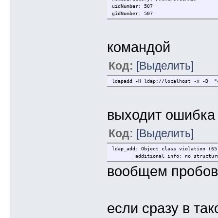
uidNumber: 507
gidNumber: 507
командой
Код:
[Выделить]
ldapadd -H ldap://localhost -x -D "
выходит ошибка
Код:
[Выделить]
ldap_add: Object class violation (65
additional info: no structur
вообщем пробова
если сразу в так