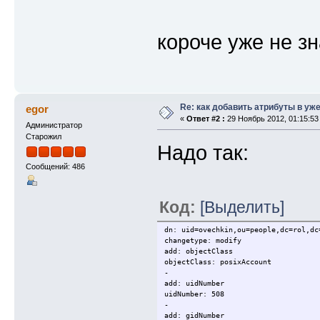
короче уже не з
Re: как добавить атрибуты в уже
egor
«
Ответ #2 :
29 Ноябрь 2012, 01:15:53
Администратор
Старожил
Надо так:
Сообщений: 486
Код:
[Выделить]
dn: uid=ovechkin,ou=people,dc=rol,dc
changetype: modify
add: objectClass
objectClass: posixAccount
-
add: uidNumber
uidNumber: 508
-
add: gidNumber