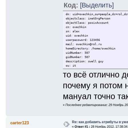
Код:
[Выделить]
dn: uid=ovechkin,ou=people,dc=rol,dc
objectclass: inetOrgPerson
objectClass: posixAccount
cn: ovechkin
sn: alex
uid: ovechkin
userpassword: 123456
mail: ovechkin@rol.ru
homeDirectory: /home/ovechkin
uidNumber: 507
gidNumber: 507
description: swell guy
ou: it
то всё отлично д
почему я потом 
мануал точно та
«
Последнее редактирование: 29 Ноябрь 201
Re: как добавить атрибуты в уже
carter123
«
Ответ #1 :
28 Ноябрь 2012, 17:38:34