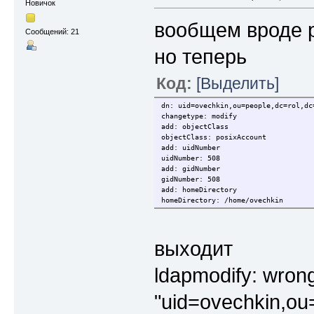
Новичок
вообщем вроде 
Сообщений: 21
но теперь
Код:
[Выделить]
dn: uid=ovechkin,ou=people,dc=rol,dc
changetype: modify
add: objectClass
objectClass: posixAccount
add: uidNumber
uidNumber: 508
add: gidNumber
gidNumber: 508
add: homeDirectory
homeDirectory: /home/ovechkin
выходит
ldapmodify: wrong 
"uid=ovechkin,ou