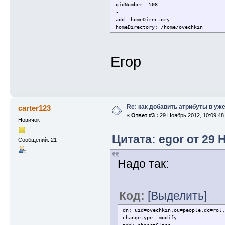
gidNumber: 508
-
add: homeDirectory
homeDirectory: /home/ovechkin
Егор
Re: как добавить атрибуты в уже
carter123
«
Ответ #3 :
29 Ноябрь 2012, 10:09:48
Новичок
Цитата: egor от 29 
Сообщений: 21
Надо так:
Код:
[Выделить]
dn: uid=ovechkin,ou=people,dc=rol,
changetype: modify