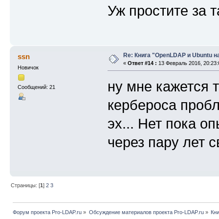
Уж простите за т
Re: Книга "OpenLDAP и Ubuntu н
ssn
«
Ответ #14 :
13 Февраль 2016, 20:23:
Новичок
ну мне кажется 
Сообщений: 21
кербероса пробл
эх... Нет пока оп
через пару лет 
Страницы: [
1
]
2
3
Форум проекта Pro-LDAP.ru
»
Обсуждение материалов проекта Pro-LDAP.ru
»
Кни