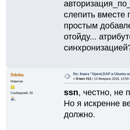
авторизация_по_
слепить вместе 
простым добавле
отойду... атрибу
синхронизацией
Re: Книга "OpenLDAP и Ubuntu н
Sdoba
«
Ответ #13 :
13 Февраль 2016, 13:59:
Новичок
ssn
, честно, не
Сообщений: 20
Но я искренне в
должно.