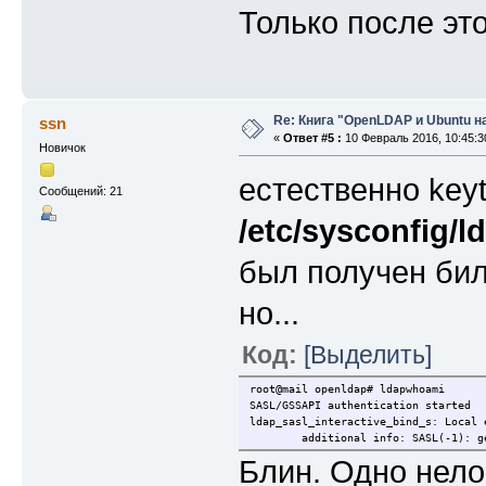
Только после эт
Re: Книга "OpenLDAP и Ubuntu н
ssn
«
Ответ #5 :
10 Февраль 2016, 10:45:3
Новичок
естественно key
Сообщений: 21
/etc/sysconfig/l
был получен би
но...
Код:
[Выделить]
root@mail openldap# ldapwhoami
SASL/GSSAPI authentication started
ldap_sasl_interactive_bind_s: Local 
additional info: SASL(-1): generic
Блин. Одно нело