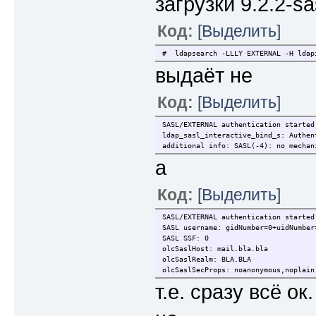
загрузки 9.2.2-sas
Код:
[Выделить]
# ldapsearch -LLLY EXTERNAL -H ldap
выдаёт не
Код:
[Выделить]
SASL/EXTERNAL authentication started
ldap_sasl_interactive_bind_s: Authen
additional info: SASL(-4): no mechan
а
Код:
[Выделить]
SASL/EXTERNAL authentication started
SASL username: gidNumber=0+uidNumber
SASL SSF: 0
olcSaslHost: mail.bla.bla
olcSaslRealm: BLA.BLA
olcSaslSecProps: noanonymous,noplain
т.е. сразу всё ок.