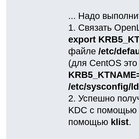
... Надо выполни
1. Связать Open
export KRB5_KT
файле
/etc/defa
(для CentOS это
KRB5_KTNAME=/e
/etc/sysconfig/l
2. Успешно полу
KDC с помощь
помощью
klist
.