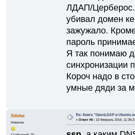
ЛДАП/Церберос. 
убивал домен ке
зажужало. Кроме
пароль принимает
Я так понимаю 
синхронизации п
Короч надо в ст
умные дяди за м
Re: Книга "OpenLDAP и Ubuntu н
Sdoba
«
Ответ #6 :
10 Февраль 2016, 11:39:2
Новичок
ssn
, а каким DN
Сообщений: 20