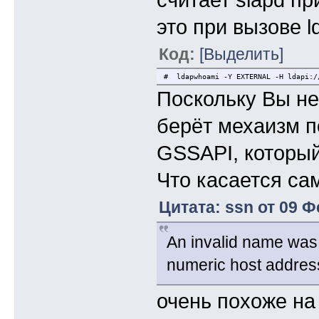
это при вызове 
Код:
[Выделить]
# ldapwhoami -Y EXTERNAL -H ldapi:/
Поскольку Вы не
берёт мехаизм п
GSSAPI, который
Что касается са
Цитата: ssn от 09 Ф
An invalid name was 
numeric host addres
очень похоже н