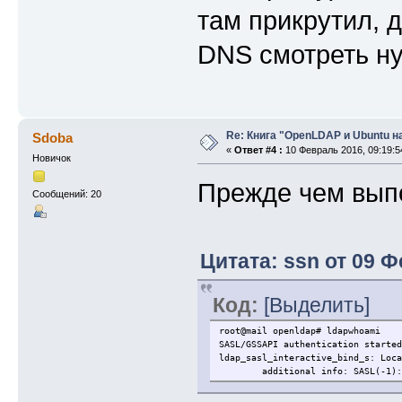
там прикрутил, 
DNS смотреть н
Re: Книга "OpenLDAP и Ubuntu н
Sdoba
«
Ответ #4 :
10 Февраль 2016, 09:19:5
Новичок
Прежде чем выпо
Сообщений: 20
Цитата: ssn от 09 Ф
Код:
[Выделить]
root@mail openldap# ldapwhoami
SASL/GSSAPI authentication started
ldap_sasl_interactive_bind_s: Loca
additional info: SASL(-1): gener