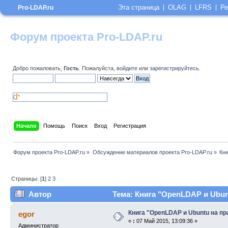
Эта страница
OLAG
LFRS
Ре
Pro-LDAP.ru
Форум проекта Pro-LDAP.ru
Добро пожаловать,
Гость
. Пожалуйста,
войдите
или
зарегистрируйтесь
.
Начало
Помощь
Поиск
Вход
Регистрация
Форум проекта Pro-LDAP.ru
»
Обсуждение материалов проекта Pro-LDAP.ru
»
Кни
Страницы: [
1
]
2
3
Автор
Тема: Книга "OpenLDAP и Ubunt
Книга "OpenLDAP и Ubuntu на пр
egor
«
:
07 Май 2015, 13:09:36 »
Администратор