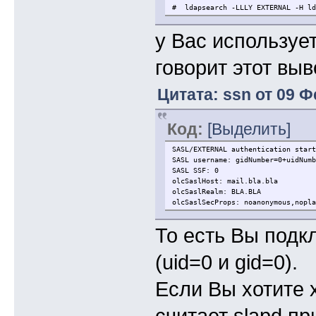
# ldapsearch -LLLY EXTERNAL -H ld
у Вас используе
говорит этот выв
Цитата: ssn от 09 Ф
Код:
[Выделить]
SASL/EXTERNAL authentication start
SASL username: gidNumber=0+uidNumb
SASL SSF: 0
olcSaslHost: mail.bla.bla
olcSaslRealm: BLA.BLA
olcSaslSecProps: noanonymous,nopla
То есть Вы подк
(uid=0 и gid=0).
Если Вы хотите х
считает slapd п