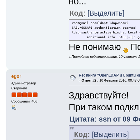
но...
Код:
[Выделить]
root@mail openldap# ldapwhoami
SASL/GSSAPI authentication started
ldap_sasl_interactive_bind_s: Local 
additional info: SASL(-1): generic
Не понимаю
По
«
Последнее редактирование: 10 Февраль 20
Re: Книга "OpenLDAP и Ubuntu н
egor
«
Ответ #2 :
10 Февраль 2016, 00:47:0
Администратор
Старожил
Здравствуйте!
Сообщений: 486
При таком подк
Цитата: ssn от 09 Ф
Код:
[Выделить]