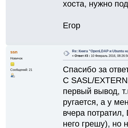
хоста, нужно под
Егор
Re: Книга "OpenLDAP и Ubuntu н
ssn
«
Ответ #3 :
10 Февраль 2016, 08:26:5
Новичок
Спасибо за отве
Сообщений: 21
С SASL/EXTERNA
первый вывод, т.
ругается, а у ме
вчера потратил,
него грешу), но 