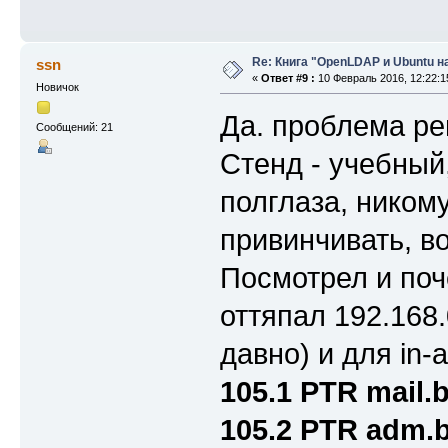
Re: Книга "OpenLDAP и Ubuntu н
ssn
«
Ответ #9 :
10 Февраль 2016, 12:22:1
Новичок
Да. проблема ре
Сообщений: 21
Стенд - учебный
полглаза, ником
привинчивать, во
Посмотрел и поче
оттяпал 192.168.
давно) и для in-
105.1 PTR mail.b
105.2 PTR adm.b