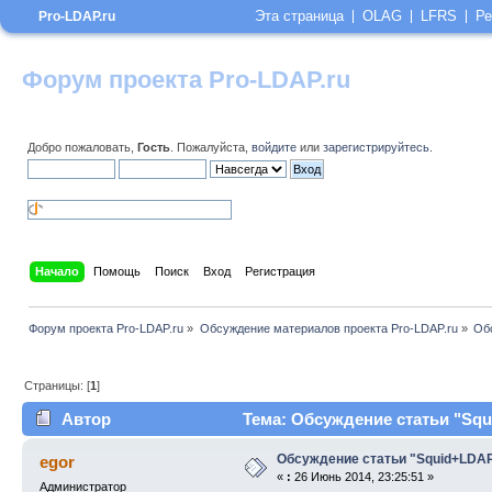
Эта страница
OLAG
LFRS
Ре
Pro-LDAP.ru
Форум проекта Pro-LDAP.ru
Добро пожаловать,
Гость
. Пожалуйста,
войдите
или
зарегистрируйтесь
.
Начало
Помощь
Поиск
Вход
Регистрация
Форум проекта Pro-LDAP.ru
»
Обсуждение материалов проекта Pro-LDAP.ru
»
Об
Страницы: [
1
]
Автор
Тема: Обсуждение статьи "Squ
Обсуждение статьи "Squid+LDA
egor
«
:
26 Июнь 2014, 23:25:51 »
Администратор