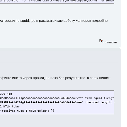
any,DC=ru))" -D "CN=Some User,CN=Users,DC=mycompany,DC=ru" -w SomePass -h 
 материал по squid, где я рассматриваю работу хелперов подробно
Записан
инге инета через прокси, но пока без результатно: в логах пишет:
3.0.4sq
UAABAAAAl4II4gAAAAAAAAAAAAAAAAAAAAAGAbEdAAAADw==' from squid (length: 59).
UAABAAAAl4II4gAAAAAAAAAAAAAAAAAAAAAGAbEdAAAADw==' (decoded length: 40).
1 NTLM token
"received type 1 NTLM token"; }}