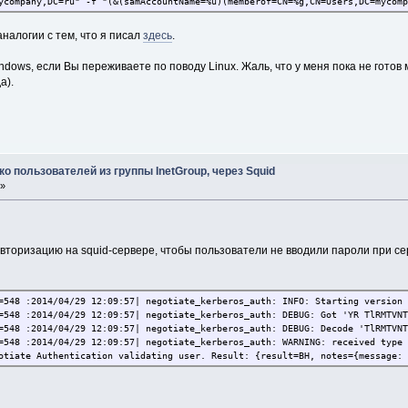
ycompany,DC=ru" -f "(&(samAccountName=%u)(memberof=CN=%g,CN=Users,DC=mycomp
аналогии с тем, что я писал
здесь
.
indows, если Вы переживаете по поводу Linux. Жаль, что у меня пока не готов
а).
ько пользователей из группы InetGroup, через Squid
 »
вторизацию на squid-сервере, чтобы пользователи не вводили пароли при серф
=548 :2014/04/29 12:09:57| negotiate_kerberos_auth: INFO: Starting version 
=548 :2014/04/29 12:09:57| negotiate_kerberos_auth: DEBUG: Got 'YR TlRMTVNT
=548 :2014/04/29 12:09:57| negotiate_kerberos_auth: DEBUG: Decode 'TlRMTVNT
=548 :2014/04/29 12:09:57| negotiate_kerberos_auth: WARNING: received type 
otiate Authentication validating user. Result: {result=BH, notes={message: 