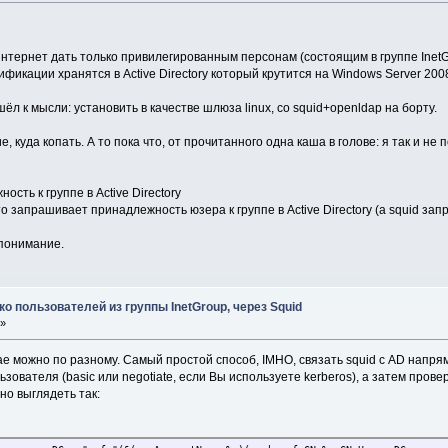
нтернет дать только привилегированным персонам (состоящим в группе InetGrou
фикации хранятся в Active Directory который крутится на Windows Server 200
л к мысли: установить в качестве шлюза linux, со squid+openldap на борту.
 куда копать. А то пока что, от прочитанного одна каша в голове: я так и н
сть к группе в Active Directory
то запрашивает принадлежность юзера к группе в Active Directory (а squid з
понимание.
ько пользователей из группы InetGroup, через Squid
 »
е можно по разному. Самый простой способ, IMHO, связать squid с AD напряму
ователя (basic или negotiate, если Вы используете kerberos), а затем про
но выглядеть так: