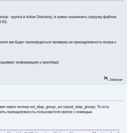
p - группа в Active Directory), и нужно ограничить загрузку файлов.
8 R2.
е понял как будет производиться проверка на принадлежность юзера к
апрашивает информацию у openldap)
Записан
ю через хелпер ext_ldap_group_acl (squid_ldap_group). То есть
верить принадлежность пользователя группе с помощью