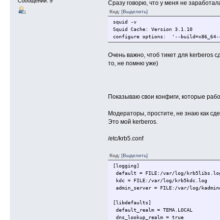
Сообщений: 9
Сразу говорю, что у меня не заработал
Код:
[Выделить]
squid -v
Squid Cache: Version 3.1.10
configure options: '--build=x86_64-r
Очень важно, чтоб тикет для kerberos 
то, не помню уже)
Показываю свои конфиги, которые работа
Модераторы, простите, не знаю как сде
Это мой kerberos.
/etc/krb5.conf
Код:
[Выделить]
[logging]
default = FILE:/var/log/krb5libs.lo
kdc = FILE:/var/log/krb5kdc.log
admin_server = FILE:/var/log/kadmin
[libdefaults]
default_realm = TEMA.LOCAL
dns_lookup_realm = true