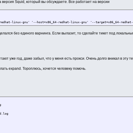
а версия Squid, который вы обсуждаете. Все работает на версии
edhat-linux-gnu' '--host=x86_64-redhat-linux-gnu' '--target=x86_64-redhat-l
сделался без единого варнинга. Если вылазит, то сделайте тикет под локаль
ют уже год, даже забыл, что у меня есть прокси. Очень долго вникал в эту те
лать expand. Тороплюсь, хочется человеку помочь.
g
d.log