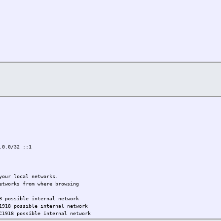
.0.0/32 ::1
your local networks.
etworks from where browsing
8 possible internal network
1918 possible internal network
C1918 possible internal network
 local private network range