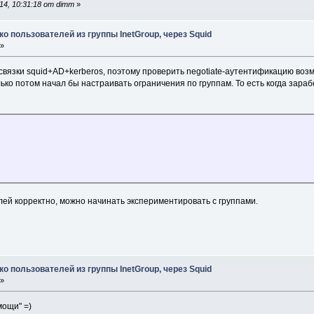
4, 10:31:18 от dimm
»
ько пользователей из группы InetGroup, через Squid
 »
 связки squid+AD+kerberos, поэтому проверить negotiate-аутентификацию воз
ко потом начал бы настраивать ограничения по группам. То есть когда зараб
елей корректно, можно начинать экспериментировать с группами.
ько пользователей из группы InetGroup, через Squid
 »
мощи" =)