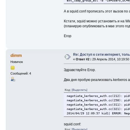
ext_ldap_group_acl -b "CN=Users,DC=m
А в squid.conf прописать этот вызов по 
Кстати, squid можно установить и на W
(планирую опубликовать в мае этого год
Егор
Re: Доступ к сети интернет, тол
dimm
«
Ответ #2 :
29 Апрель 2014, 10:19:50
Новичок
Здравствуйте Егор.
Сообщений: 4
Два дня пробую реализовать kerberos а
Код:
[Выделить]
negotiate_kerberos_auth.cc(212): pid
negotiate_kerberos_auth.cc(258): pid
negotiate_kerberos_auth.cc(311): pid
negotiate_kerberos_auth.cc(321): pid
2014/04/29 12:09:57 kid1| ERROR: Neg
squid.conf:
Код:
[Выделить]