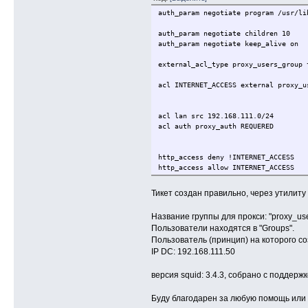
auth_param negotiate program /usr/li
auth_param negotiate children 10
auth_param negotiate keep_alive on
external_acl_type proxy_users_group 
acl INTERNET_ACCESS external proxy_u
acl lan src 192.168.111.0/24
acl auth proxy_auth REQUERED
http_access deny !INTERNET_ACCESS
http_access allow INTERNET_ACCESS
http_access deny all
Тикет создан правильно, через утилиту k
http_port 3128
Название группы для прокси: "proxy_use
Пользователи находятся в "Groups".
Пользователь (принцип) на которого соз
IP DC: 192.168.111.50
версия squid: 3.4.3, собрано с поддержкой
Буду благодарен за любую помощь или 