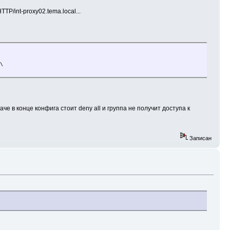
TP/int-proxy02.tema.local...
\
че в конце конфига стоит deny all и группа не получит доступа к
Записан