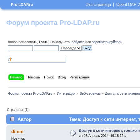
Эта страница
OpenLDAP 2
Pro-LDAP.ru
Форум проекта Pro-LDAP.ru
Добро пожаловать,
Гость
. Пожалуйста,
войдите
или
зарегистрируйтесь
.
Начало
Помощь
Поиск
Вход
Регистрация
Форум проекта Pro-LDAP.ru
»
Интеграция
»
Веб-сервисы
»
Доступ к сети интерне
Страницы: [
1
]
Автор
Тема: Доступ к сети интернет,
Доступ к сети интернет, только 
dimm
«
:
26 Апрель 2014, 19:16:12 »
Новичок