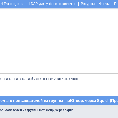
.4 Руководство
LDAP для учёных-ракетчиков
Ресурсы
Форум
Гл
т, только пользователей из группы InetGroup, через Squid
 только пользователей из группы InetGroup, через Squid (Про
пользователей из группы InetGroup, через Squid