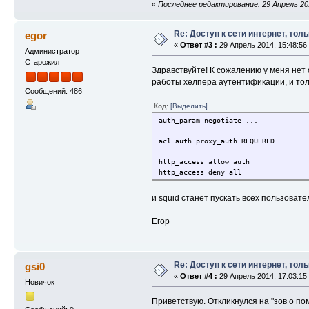
«
Последнее редактирование: 29 Апрель 201
Re: Доступ к сети интернет, тол
egor
«
Ответ #3 :
29 Апрель 2014, 15:48:56
Администратор
Старожил
Здравствуйте! К сожалению у меня нет
работы хелпера аутентификации, и толь
Сообщений: 486
Код:
[Выделить]
auth_param negotiate ...
acl auth proxy_auth REQUERED
http_access allow auth
http_access deny all
и squid станет пускать всех пользоват
Егор
Re: Доступ к сети интернет, тол
gsi0
«
Ответ #4 :
29 Апрель 2014, 17:03:15
Новичок
Приветствую. Откликнулся на "зов о по