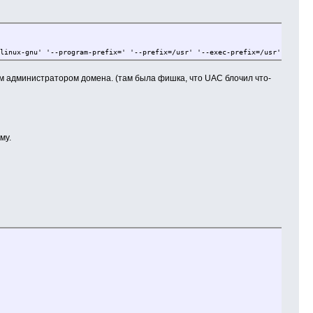
inux-gnu' '--program-prefix=' '--prefix=/usr' '--exec-prefix=/usr' '--bind
ным администратором домена. (там была фишка, что UAC блочил что-
му.