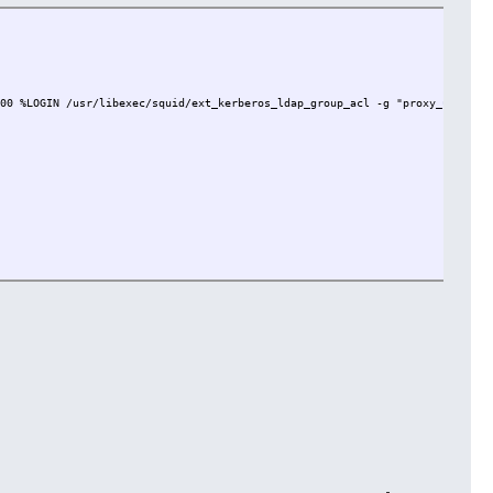
00 %LOGIN /usr/libexec/squid/ext_kerberos_ldap_group_acl -g "proxy_users_g