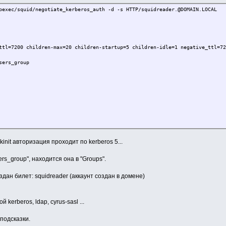
bexec/squid/negotiate_kerberos_auth -d -s HTTP/squidreader.@DOMAIN.LOCAL
ttl=7200 children-max=20 children-startup=5 children-idle=1 negative_ttl=72
sers_group
init авторизация проходит по kerberos 5...
rs_group", находится она в "Groups".
дан билет: squidreader (аккаунт создан в домене)
 kerberos, ldap, cyrus-sasl ...
подсказки.