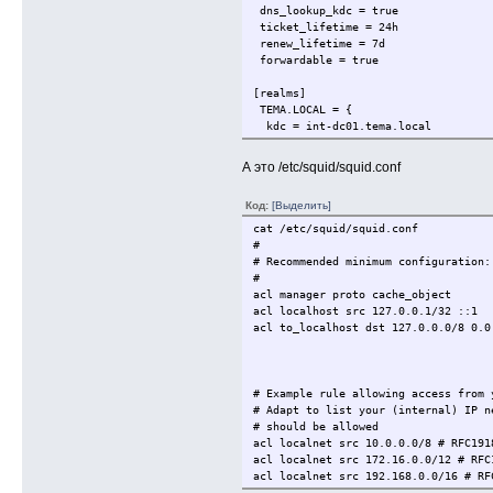
dns_lookup_kdc = true
ticket_lifetime = 24h
renew_lifetime = 7d
forwardable = true
[realms]
TEMA.LOCAL = {
kdc = int-dc01.tema.local
admin_server = int-dc01.tema.local
}
А это /etc/squid/squid.conf
INT-DC01.TEMA.LOCAL = {
Код:
[Выделить]
kdc = int-dc01.tema.local
kdc = int-dc02.tema.local
cat /etc/squid/squid.conf
}
#
# Recommended minimum configuration:
[domain_realm]
#
.tema.local = TEMA.LOCAL
acl manager proto cache_object
tema.local = TEMA.LOCAL
acl localhost src 127.0.0.1/32 ::1
acl to_localhost dst 127.0.0.0/8 0.0
# Example rule allowing access from 
# Adapt to list your (internal) IP n
# should be allowed
acl localnet src 10.0.0.0/8 # RFC191
acl localnet src 172.16.0.0/12 # RFC
acl localnet src 192.168.0.0/16 # RF
acl localnet src fc00::/7 # RFC 4193