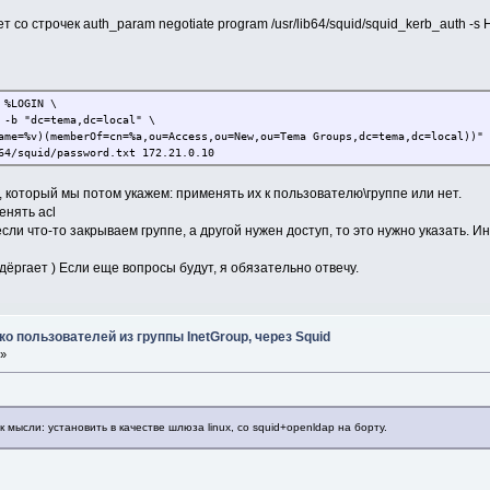
1 link-local (directly plugged) machines
о строчек auth_param negotiate program /usr/lib64/squid/squid_kerb_auth -s HT
 %LOGIN \
 -b "dc=tema,dc=local" \
ame=%v)(memberOf=cn=%a,ou=Access,ou=New,ou=Tema Groups,dc=tema,dc=local))" 
egistered ports
64/squid/password.txt 172.21.0.10
, который мы потом укажем: применять их к пользователю\группе или нет.
енять acl
http
ли что-то закрываем группе, а другой нужен доступ, то это нужно указать. Ина
.ru
ёргает ) Если еще вопросы будут, я обязательно отвечу.
ion configuration:
calhost
ько пользователей из группы InetGroup, через Squid
 »
rts
мысли: установить в качестве шлюза linux, со squid+openldap на борту.
SSL ports