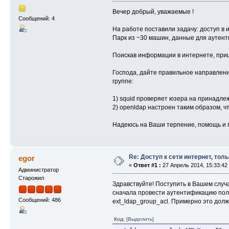
Вечер добрый, уважаемые !
Сообщений: 4
На работе поставили задачу: доступ в и
Парк из ~30 машин, данные для аутенти
Поискав информации в интернете, пришё
Господа, дайте правильное направление,
группе:
1) squid проверяет юзера на принадлежно
2) openldap настроен таким образом, ч
Надеюсь на Ваши терпение, помощь и 
Re: Доступ к сети интернет, тол
egor
«
Ответ #1 :
27 Апрель 2014, 15:33:42
Администратор
Старожил
Здравствуйте! Поступить в Вашем случа
сначала провести аутентификацию польз
Сообщений: 486
ext_ldap_group_acl. Примерно это долж
Код:
[Выделить]