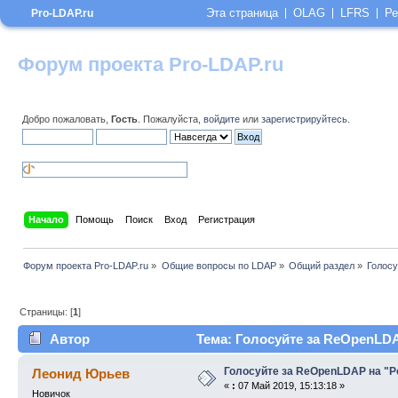
Эта страница
OLAG
LFRS
Ре
Pro-LDAP.ru
Форум проекта Pro-LDAP.ru
Добро пожаловать,
Гость
. Пожалуйста,
войдите
или
зарегистрируйтесь
.
Начало
Помощь
Поиск
Вход
Регистрация
Форум проекта Pro-LDAP.ru
»
Общие вопросы по LDAP
»
Общий раздел
»
Голосу
Страницы: [
1
]
Автор
Тема: Голосуйте за ReOpenLDAP
Голосуйте за ReOpenLDAP на "Po
Леонид Юрьев
«
:
07 Май 2019, 15:13:18 »
Новичок