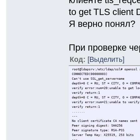
клиенте tls_reqc
to get TLS clien
Я верно понял?
При проверке чер
Код:
[Выделить]
root@ldapsrv:/etc/ldap/ssl# openssl 
CONNECTED(00000003)
Can't use SSL_get_servername
depth=0 C = RU, ST = CITY, O = COMPA
verify error:num=20:unable to get lo
verify return:1
depth=0 C = RU, ST = CITY, O = COMPA
verify error:num=21:unable to verify
verify return:1
.......
---
No client certificate CA names sent
Peer signing digest: SHA256
Peer signature type: RSA-PSS
Server Temp Key: X25519, 253 bits
---