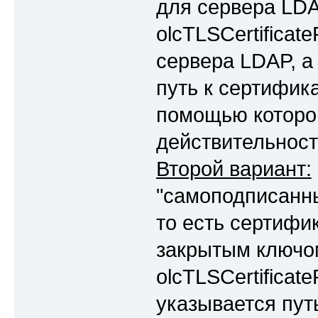
для сервера LDA
olcTLSCertificat
сервера LDAP, а 
путь к сертифик
помощью которог
действительност
Второй вариант:
"самоподписанны
то есть сертифи
закрытым ключом
olcTLSCertificate
указывается пут