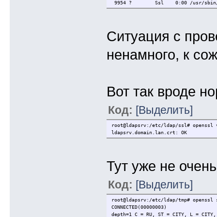
9954 ? Ssl 0:00 /usr/sbin/slapd -
Ситуация с пров
ненамного, к со
Вот так вроде н
Код:
[Выделить]
root@ldapsrv:/etc/ldap/ssl# openssl 
ldapsrv.domain.lan.crt: OK
Тут уже не очень.
Код:
[Выделить]
root@ldapsrv:/etc/ldap/tmp# openssl 
CONNECTED(00000003)
depth=1 C = RU, ST = CITY, L = CITY,