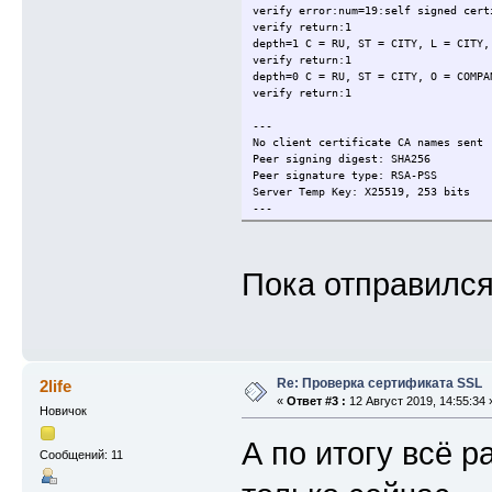
verify error:num=19:self signed cert
verify return:1
depth=1 C = RU, ST = CITY, L = CITY,
verify return:1
depth=0 C = RU, ST = CITY, O = COMPA
verify return:1
---
No client certificate CA names sent
Peer signing digest: SHA256
Peer signature type: RSA-PSS
Server Temp Key: X25519, 253 bits
---
SSL handshake has read 3218 bytes an
Verification error: self signed cert
---
Пока отправился
New, TLSv1.3, Cipher is TLS_AES_256_
Server public key is 4096 bit
Secure Renegotiation IS NOT supporte
Compression: NONE
Expansion: NONE
No ALPN negotiated
Early data was not sent
Re: Проверка сертификата SSL
2life
Verify return code: 19 (self signed 
«
Ответ #3 :
12 Август 2019, 14:55:34 
Новичок
А по итогу всё 
Сообщений: 11