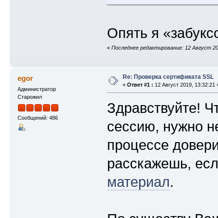
SSL handshake has read 2143 bytes an
Verification error: unable to verify
---
Опять я «забуксо
New, TLSv1.3, Cipher is TLS_AES_256_
Server public key is 4096 bit
Secure Renegotiation IS NOT supporte
«
Последнее редактирование: 12 Август 2019
Compression: NONE
Expansion: NONE
No ALPN negotiated
Early data was not sent
Re: Проверка сертификата SSL
egor
Verify return code: 21 (unable to ve
«
Ответ #1 :
12 Август 2019, 13:32:21 
Администратор
Старожил
Здравствуйте! Ч
Сообщений: 486
сессию, нужно н
процессе довери
расскажешь, есл
материал
.