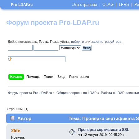
Эта страница
OLAG
LFRS
Ре
Pro-LDAP.ru
Форум проекта Pro-LDAP.ru
Добро пожаловать,
Гость
. Пожалуйста,
войдите
или
зарегистрируйтесь
.
Начало
Помощь
Поиск
Вход
Регистрация
Форум проекта Pro-LDAP.ru
»
Общие вопросы по LDAP
»
Работа с LDAP-клиента
Страницы: [
1
]
Автор
Тема: Проверка сертификата S
Проверка сертификата SSL
2life
«
:
12 Август 2019, 09:45:29 »
Новичок