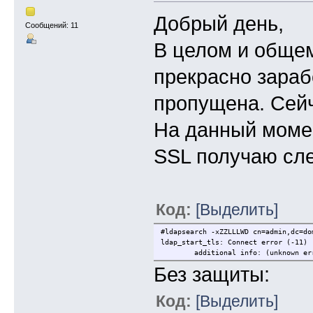
Добрый день,
Сообщений: 11
В целом и обще
прекрасно зараб
пропущена. Сейч
На данный момен
SSL получаю сле
Код:
[Выделить]
#ldapsearch -xZZLLLWD cn=admin,dc=do
ldap_start_tls: Connect error (-11)
additional info: (unknown err
Без защиты:
Код:
[Выделить]