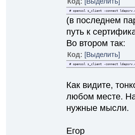
Код:
[Выделить]
# openssl s_client -connect ldapsrv.
(в последнем па
путь к сертифик
Во втором так:
Код:
[Выделить]
# openssl s_client -connect ldapsrv.
Как видите, тонк
любом месте. На
нужные мысли.
Егор