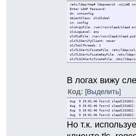
/etc/ldap/tmp# ldapsearch -xLLLWD cn
Enter LDAP Password:
dn: cn=config
objectClass: olcGlobal
cn: config
olcArgsFile: /var/run/slapd/slapd.ar
olcLogLevel: any
olcPidFile: /var/run/slapd/slapd.pid
olcTLSVerifyClient: never
olcToolThreads: 1
olcTLSCertificateFile: /etc/ldap/ssl
olcTLSCertificateKeyFile: /etc/ldap/
olcTLSCACertificateFile: /etc/ldap/s
В логах вижу сл
Код:
[Выделить]
Aug 9 19:01:46 fssrv2 slapd[23182]:
Aug 9 19:01:46 fssrv2 slapd[23182]:
Aug 9 19:01:46 fssrv2 slapd[23182]: 
Aug 9 19:01:46 fssrv2 slapd[23182]:
Но т.к. используе