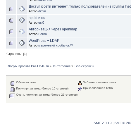
Доступ к сети интернет, только пользователей из группы Ine
Автор
dimm
squid и ou
Автор
gsi0
Авторизация через openldap
Автор
Serko
WordPress + LDAP
Автор
мережевий хробачок™
Страницы: [
1
]
Форум проекта Pro-LDAP.ru
»
Интеграция
»
Веб-сервисы
Обычная тема
Заблокированная тема
Прикрепленная тема
Популярная тема (более 15 ответов)
Очень популярная тема (более 25 ответов)
SMF 2.0.19
|
SMF © 20