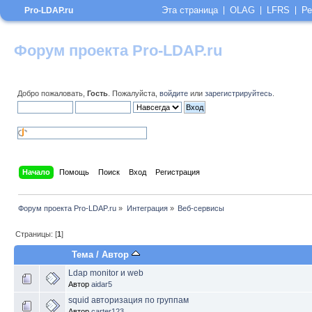
Эта страница
OLAG
LFRS
Ре
Pro-LDAP.ru
Форум проекта Pro-LDAP.ru
Добро пожаловать,
Гость
. Пожалуйста,
войдите
или
зарегистрируйтесь
.
Начало
Помощь
Поиск
Вход
Регистрация
Форум проекта Pro-LDAP.ru
»
Интеграция
»
Веб-сервисы
Страницы: [
1
]
Тема
/
Автор
Ldap monitor и web
Автор
aidar5
squid авторизация по группам
Автор
carter123