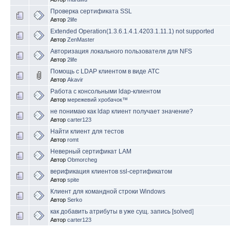
Проверка сертификата SSL
Автор
2life
Extended Operation(1.3.6.1.4.1.4203.1.11.1) not supported
Автор
ZenMaster
Авторизация локального пользователя для NFS
Автор
2life
Помощь с LDAP клиентом в виде АТС
Автор
Akavir
Работа с консольными ldap-клиентом
Автор
мережевий хробачок™
не понимаю как ldap клиент получает значение?
Автор
carter123
Найти клиент для тестов
Автор
romt
Неверный сертификат LAM
Автор
Obmorcheg
верификация клиентов ssl-сертификатом
Автор
spite
Клиент для командной строки Windows
Автор
Serko
как добавить атрибуты в уже сущ. запись [solved]
Автор
carter123