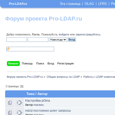
Эта страница
OLAG
LFRS
Ре
Pro-LDAP.ru
Форум проекта Pro-LDAP.ru
Добро пожаловать,
Гость
. Пожалуйста,
войдите
или
зарегистрируйтесь
.
Начало
Помощь
Поиск
Вход
Регистрация
Форум проекта Pro-LDAP.ru
»
Общие вопросы по LDAP
»
Работа с LDAP-клиента
Страницы: [
1
]
Тема
/
Автор
Настройка pGina
Автор
marawu
nslcd постоянно шлет запросы
Автор
marawu