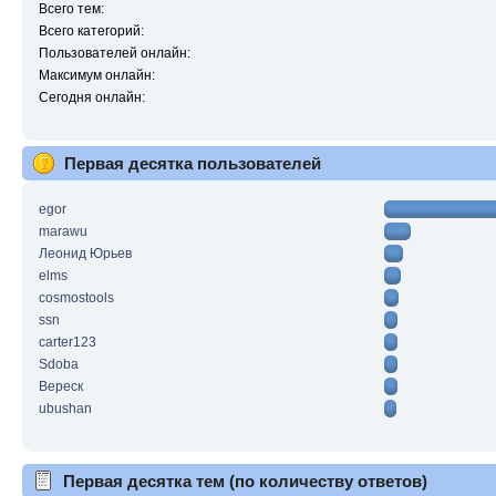
Всего тем:
Всего категорий:
Пользователей онлайн:
Максимум онлайн:
Сегодня онлайн:
Первая десятка пользователей
egor
marawu
Леонид Юрьев
elms
cosmostools
ssn
carter123
Sdoba
Вереск
ubushan
Первая десятка тем (по количеству ответов)