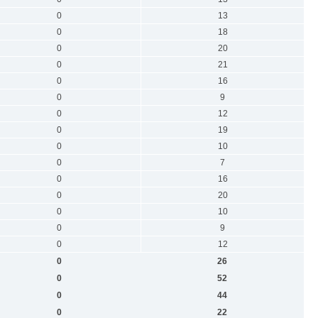
0
13
0
18
0
20
0
21
0
16
0
9
0
12
0
19
0
10
0
7
0
16
0
20
0
10
0
9
0
12
0
26
0
52
0
44
0
22