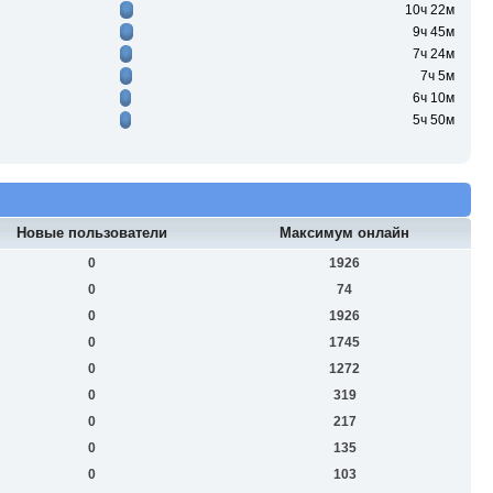
10ч 22м
9ч 45м
7ч 24м
7ч 5м
6ч 10м
5ч 50м
Новые пользователи
Максимум онлайн
0
1926
0
74
0
1926
0
1745
0
1272
0
319
0
217
0
135
0
103