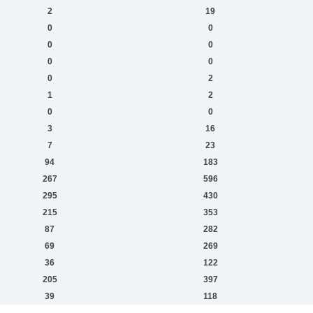
2
19
0
0
0
0
0
0
0
2
1
2
0
0
3
16
7
23
94
183
267
596
295
430
215
353
87
282
69
269
36
122
205
397
39
118