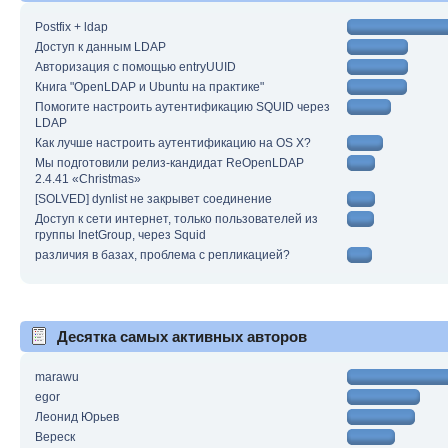
Postfix + ldap
Доступ к данным LDAP
Авторизация с помощью entryUUID
Книга "OpenLDAP и Ubuntu на практике"
Помогите настроить аутентификацию SQUID через
LDAP
Как лучше настроить аутентификацию на OS X?
Мы подготовили релиз-кандидат ReOpenLDAP
2.4.41 «Christmas»
[SOLVED] dynlist не закрывет соединение
Доступ к сети интернет, только пользователей из
группы InetGroup, через Squid
различия в базах, проблема с репликацией?
Десятка самых активных авторов
marawu
egor
Леонид Юрьев
Вереск