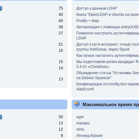
75
Доступ к данным LDAP
40
Книга "OpenLDAP и Ubuntu на прак
40
Postfix + ldap
39
Авторизация с помощью entryUUID
27
Помогите настроить аутентифика
LDAP
21
Доступ к сети интернет, только по
группы InetGroup, через Squid
15
Как лучше настроить аутентифика
15
Мы подготовили релиз-кандидат 
2.4.41 «Christmas»
14
Обсуждение статьи "Установка Sa
на Debian Squeeze"
13
Конфигурация cn=config без пере
slapd.conf
Максимальное время п
20
egor
13
marawu
12
elms
8
Леонид Юрьев