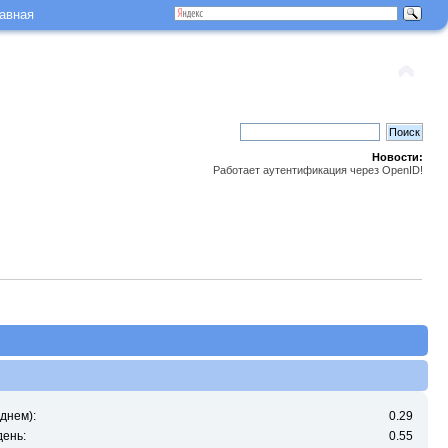
авная
Новости:
Работает аутентификация через OpenID!
днем):
0.29
день:
0.55