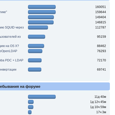
160051
тике"
159644
149404
146815
цию SQUID через
112787
льзователей из
95159
цию на OS X?
88462
ReOpenLDAP
76293
mba PDC + LDAP
72170
конвертации
69741
ребывания на форуме
11д 40м
1д 12ч 45м
1д 10ч 59м
17ч 3м