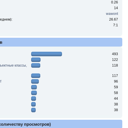
0.26
14
wawont
еднем):
26.67
7:1
в
493
122
ъектные классы,
118
117
f
96
59
58
44
38
38
 количеству просмотров)