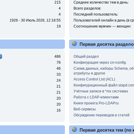
215
Среднее количество тем в день:
4
Всего разделов:
4
Последний пользователь:
1926 - 30 Июль 2026, 12:18:55
Пользователей онлайн в день (в ср
19
Соотношение мужчин — женщин:
Первая десятка раздело
486
Общий раздел
76
Конфигурация через cn=config
46
Схема данных, наборы Schema, об
атрибуты и другое
33
Access Control List (ACL)
24
Конфигурационный файл slapd.con
21
Учётные записи в *nix системах
21
Работа с LDAP-клиентами
20
Книги проекта Pro-LDAP.ru
20
Веб-сервисы
16
Обсуждение переводов и статей
Первая десятка тем (по