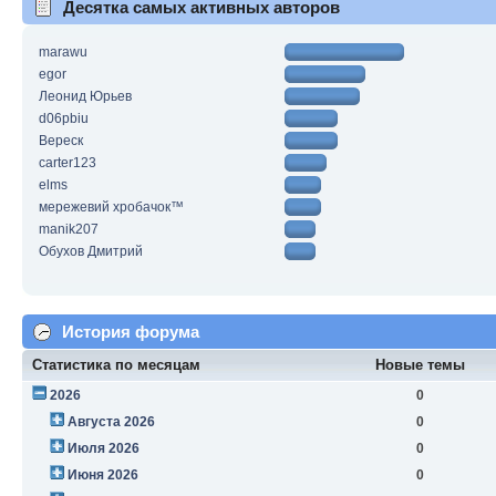
Десятка самых активных авторов
marawu
egor
Леонид Юрьев
d06pbiu
Вереск
carter123
elms
мережевий хробачок™
manik207
Обухов Дмитрий
История форума
Статистика по месяцам
Новые темы
2026
0
Августа 2026
0
Июля 2026
0
Июня 2026
0