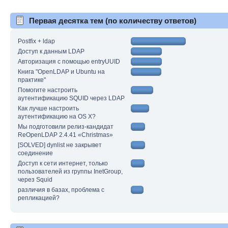
Первая десятка тем (по количеству ответов)
Postfix + ldap
Доступ к данным LDAP
Авторизация с помощью entryUUID
Книга "OpenLDAP и Ubuntu на
практике"
Помогите настроить
аутентификацию SQUID через LDAP
Как лучше настроить
аутентификацию на OS X?
Мы подготовили релиз-кандидат
ReOpenLDAP 2.4.41 «Christmas»
[SOLVED] dynlist не закрывет
соединение
Доступ к сети интернет, только
пользователей из группы InetGroup,
через Squid
различия в базах, проблема с
репликацией?