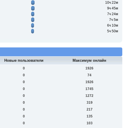
10ч 22м
9ч 45м
7ч 24м
7ч 5м
6ч 10м
5ч 50м
Новые пользователи
Максимум онлайн
0
1926
0
74
0
1926
0
1745
0
1272
0
319
0
217
0
135
0
103