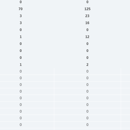
0
0
70
125
3
23
3
16
0
0
1
12
0
0
0
0
0
0
1
2
0
0
0
0
0
0
0
0
0
0
0
0
0
0
0
0
0
0