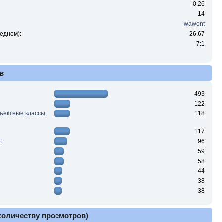
0.26
14
wawont
еднем):
26.67
7:1
в
493
122
ъектные классы,
118
117
f
96
59
58
44
38
38
 количеству просмотров)