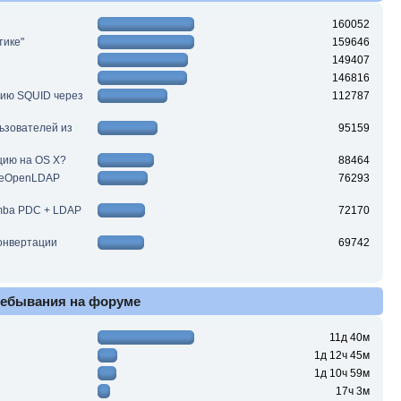
160052
тике"
159646
149407
146816
цию SQUID через
112787
льзователей из
95159
цию на OS X?
88464
ReOpenLDAP
76293
mba PDC + LDAP
72170
конвертации
69742
ребывания на форуме
11д 40м
1д 12ч 45м
1д 10ч 59м
17ч 3м