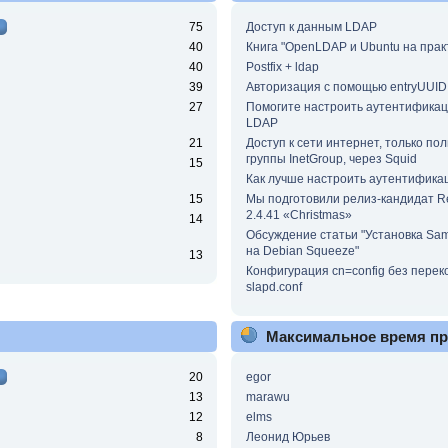
75
Доступ к данным LDAP
40
Книга "OpenLDAP и Ubuntu на прак
40
Postfix + ldap
39
Авторизация с помощью entryUUID
27
Помогите настроить аутентифика
LDAP
21
Доступ к сети интернет, только по
группы InetGroup, через Squid
15
Как лучше настроить аутентифика
15
Мы подготовили релиз-кандидат 
2.4.41 «Christmas»
14
Обсуждение статьи "Установка Sa
на Debian Squeeze"
13
Конфигурация cn=config без пере
slapd.conf
Максимальное время п
20
egor
13
marawu
12
elms
8
Леонид Юрьев