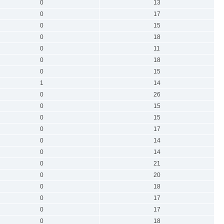
0
13
0
17
0
15
0
18
0
11
0
18
0
15
1
14
0
26
0
15
0
15
0
17
0
14
0
14
0
21
0
20
0
18
0
17
0
17
0
18