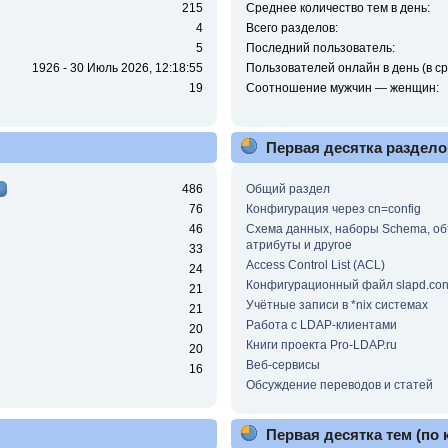
215
Среднее количество тем в день:
4
Всего разделов:
5
Последний пользователь:
1926 - 30 Июль 2026, 12:18:55
Пользователей онлайн в день (в ср
19
Соотношение мужчин — женщин:
Первая десятка раздело
486
Общий раздел
76
Конфигурация через cn=config
46
Схема данных, наборы Schema, об
атрибуты и другое
33
Access Control List (ACL)
24
Конфигурационный файл slapd.con
21
Учётные записи в *nix системах
21
Работа с LDAP-клиентами
20
Книги проекта Pro-LDAP.ru
20
Веб-сервисы
16
Обсуждение переводов и статей
Первая десятка тем (по