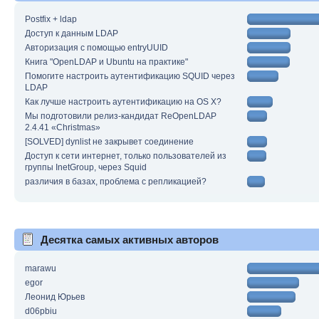
Postfix + ldap
Доступ к данным LDAP
Авторизация с помощью entryUUID
Книга "OpenLDAP и Ubuntu на практике"
Помогите настроить аутентификацию SQUID через
LDAP
Как лучше настроить аутентификацию на OS X?
Мы подготовили релиз-кандидат ReOpenLDAP
2.4.41 «Christmas»
[SOLVED] dynlist не закрывет соединение
Доступ к сети интернет, только пользователей из
группы InetGroup, через Squid
различия в базах, проблема с репликацией?
Десятка самых активных авторов
marawu
egor
Леонид Юрьев
d06pbiu