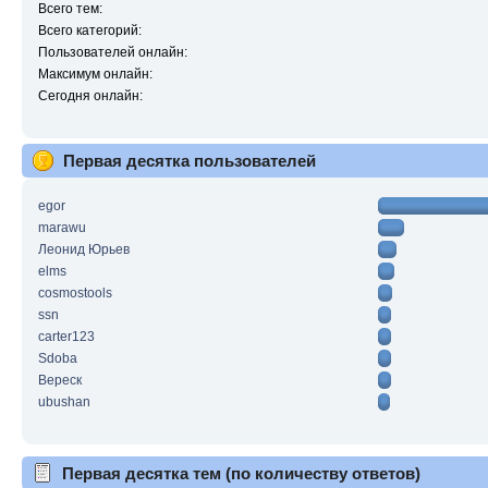
Всего тем:
Всего категорий:
Пользователей онлайн:
Максимум онлайн:
Сегодня онлайн:
Первая десятка пользователей
egor
marawu
Леонид Юрьев
elms
cosmostools
ssn
carter123
Sdoba
Вереск
ubushan
Первая десятка тем (по количеству ответов)