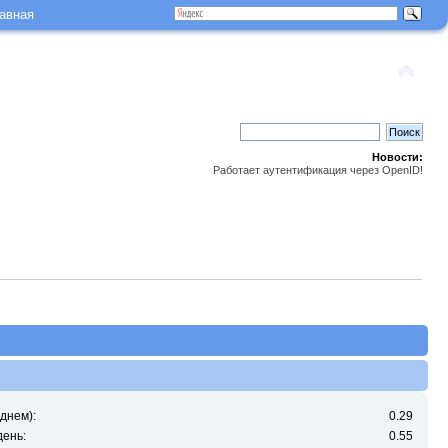
авная
Новости:
Работает аутентификация через OpenID!
днем):
0.29
день:
0.55