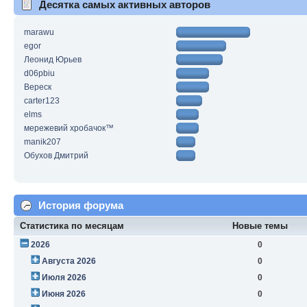
Десятка самых активных авторов
marawu
egor
Леонид Юрьев
d06pbiu
Вереск
carter123
elms
мережевий хробачок™
manik207
Обухов Дмитрий
История форума
Статистика по месяцам
Новые темы
2026
0
Августа 2026
0
Июля 2026
0
Июня 2026
0