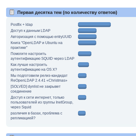
Первая десятка тем (по количеству ответов)
Postfix + ldap
Доступ к данным LDAP
Авторизация с помощью entryUUID
Книга "OpenLDAP и Ubuntu на
практике"
Помогите настроить
аутентификацию SQUID через LDAP
Как лучше настроить
аутентификацию на OS X?
Мы подготовили релиз-кандидат
ReOpenLDAP 2.4.41 «Christmas»
[SOLVED] dynlist не закрывет
соединение
Доступ к сети интернет, только
пользователей из группы InetGroup,
через Squid
различия в базах, проблема с
репликацией?