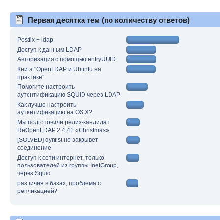
Первая десятка тем (по количеству ответов)
Postfix + ldap
Доступ к данным LDAP
Авторизация с помощью entryUUID
Книга "OpenLDAP и Ubuntu на
практике"
Помогите настроить
аутентификацию SQUID через LDAP
Как лучше настроить
аутентификацию на OS X?
Мы подготовили релиз-кандидат
ReOpenLDAP 2.4.41 «Christmas»
[SOLVED] dynlist не закрывет
соединение
Доступ к сети интернет, только
пользователей из группы InetGroup,
через Squid
различия в базах, проблема с
репликацией?