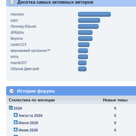
Десятка самых активных авторов
marawu
egor
Леонид Юрьев
d06pbiu
Вереск
carter123
мережевий хробачок™
elms
manik207
Обухов Дмитрий
История форума
Статистика по месяцам
Новые темы
2026
0
Августа 2026
0
Июля 2026
0
Июня 2026
0