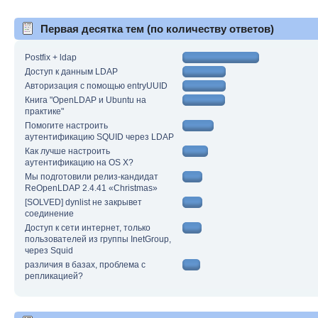
Первая десятка тем (по количеству ответов)
Postfix + ldap
Доступ к данным LDAP
Авторизация с помощью entryUUID
Книга "OpenLDAP и Ubuntu на
практике"
Помогите настроить
аутентификацию SQUID через LDAP
Как лучше настроить
аутентификацию на OS X?
Мы подготовили релиз-кандидат
ReOpenLDAP 2.4.41 «Christmas»
[SOLVED] dynlist не закрывет
соединение
Доступ к сети интернет, только
пользователей из группы InetGroup,
через Squid
различия в базах, проблема с
репликацией?