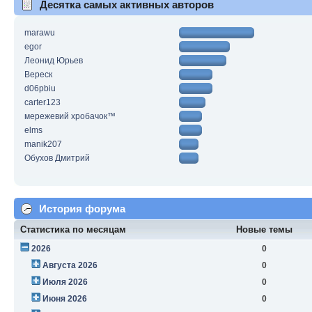
Десятка самых активных авторов
marawu
egor
Леонид Юрьев
Вереск
d06pbiu
carter123
мережевий хробачок™
elms
manik207
Обухов Дмитрий
История форума
Статистика по месяцам
Новые темы
2026
0
Августа 2026
0
Июля 2026
0
Июня 2026
0