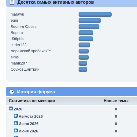
Десятка самых активных авторов
marawu
egor
Леонид Юрьев
Вереск
d06pbiu
carter123
мережевий хробачок™
elms
manik207
Обухов Дмитрий
История форума
Статистика по месяцам
Новые темы
2026
0
Августа 2026
0
Июля 2026
0
Июня 2026
0