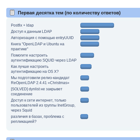
Первая десятка тем (по количеству ответов)
Postfix + ldap
Доступ к данным LDAP
Авторизация с помощью entryUUID
Книга "OpenLDAP и Ubuntu на
практике"
Помогите настроить
аутентификацию SQUID через LDAP
Как лучше настроить
аутентификацию на OS X?
Мы подготовили релиз-кандидат
ReOpenLDAP 2.4.41 «Christmas»
[SOLVED] dynlist не закрывет
соединение
Доступ к сети интернет, только
пользователей из группы InetGroup,
через Squid
различия в базах, проблема с
репликацией?