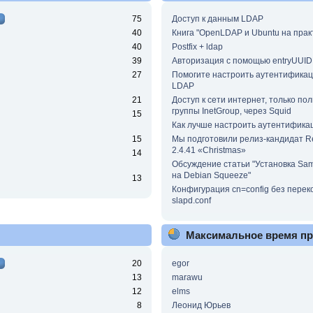
75
Доступ к данным LDAP
40
Книга "OpenLDAP и Ubuntu на прак
40
Postfix + ldap
39
Авторизация с помощью entryUUID
27
Помогите настроить аутентифика
LDAP
21
Доступ к сети интернет, только по
группы InetGroup, через Squid
15
Как лучше настроить аутентифика
15
Мы подготовили релиз-кандидат 
2.4.41 «Christmas»
14
Обсуждение статьи "Установка Sa
на Debian Squeeze"
13
Конфигурация cn=config без пере
slapd.conf
Максимальное время п
20
egor
13
marawu
12
elms
8
Леонид Юрьев