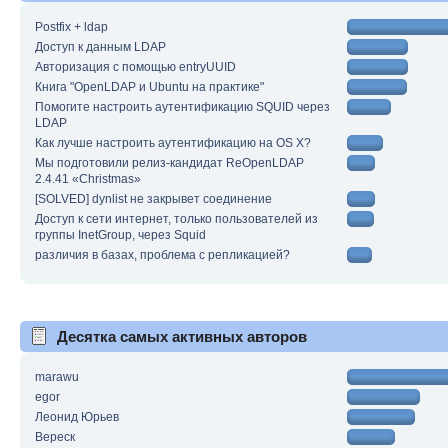
Postfix + ldap
Доступ к данным LDAP
Авторизация с помощью entryUUID
Книга "OpenLDAP и Ubuntu на практике"
Помогите настроить аутентификацию SQUID через
LDAP
Как лучше настроить аутентификацию на OS X?
Мы подготовили релиз-кандидат ReOpenLDAP
2.4.41 «Christmas»
[SOLVED] dynlist не закрывет соединение
Доступ к сети интернет, только пользователей из
группы InetGroup, через Squid
различия в базах, проблема с репликацией?
Десятка самых активных авторов
marawu
egor
Леонид Юрьев
Вереск