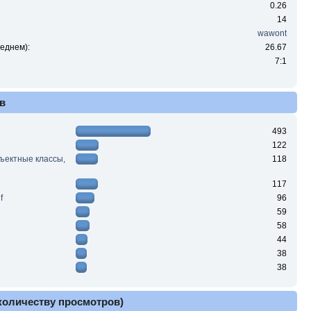
0.26
14
wawont
еднем):
26.67
7:1
в
493
122
ъектные классы,
118
117
f
96
59
58
44
38
38
 количеству просмотров)