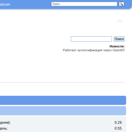
авная
Новости:
Работает аутентификация через OpenID!
днем):
0.29
день:
0.55