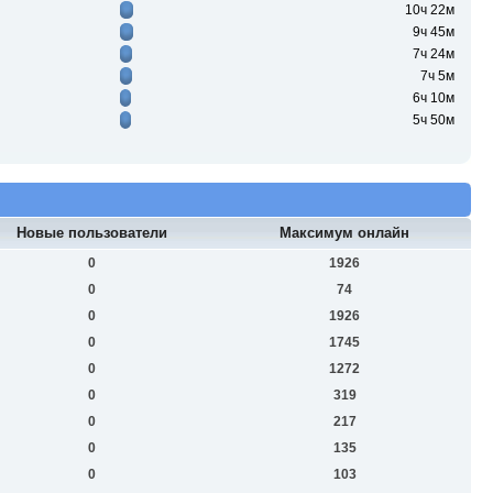
10ч 22м
9ч 45м
7ч 24м
7ч 5м
6ч 10м
5ч 50м
Новые пользователи
Максимум онлайн
0
1926
0
74
0
1926
0
1745
0
1272
0
319
0
217
0
135
0
103