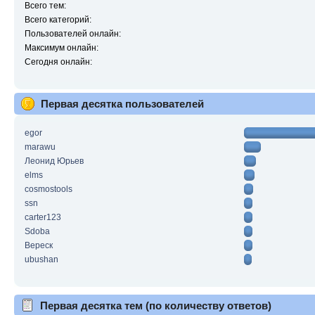
Всего тем:
Всего категорий:
Пользователей онлайн:
Максимум онлайн:
Сегодня онлайн:
Первая десятка пользователей
egor
marawu
Леонид Юрьев
elms
cosmostools
ssn
carter123
Sdoba
Вереск
ubushan
Первая десятка тем (по количеству ответов)