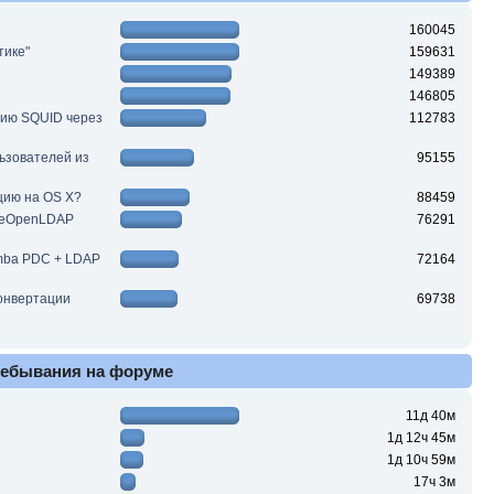
160045
тике"
159631
149389
146805
цию SQUID через
112783
льзователей из
95155
цию на OS X?
88459
ReOpenLDAP
76291
mba PDC + LDAP
72164
конвертации
69738
ребывания на форуме
11д 40м
1д 12ч 45м
1д 10ч 59м
17ч 3м