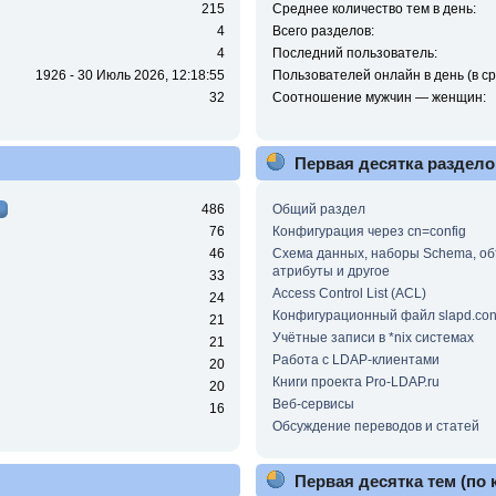
215
Среднее количество тем в день:
4
Всего разделов:
4
Последний пользователь:
1926 - 30 Июль 2026, 12:18:55
Пользователей онлайн в день (в ср
32
Соотношение мужчин — женщин:
Первая десятка раздело
486
Общий раздел
76
Конфигурация через cn=config
46
Схема данных, наборы Schema, об
атрибуты и другое
33
Access Control List (ACL)
24
Конфигурационный файл slapd.con
21
Учётные записи в *nix системах
21
Работа с LDAP-клиентами
20
Книги проекта Pro-LDAP.ru
20
Веб-сервисы
16
Обсуждение переводов и статей
Первая десятка тем (по