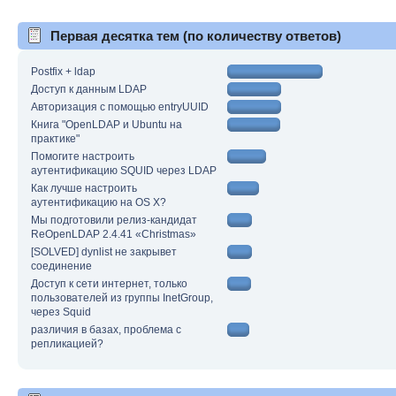
Первая десятка тем (по количеству ответов)
Postfix + ldap
Доступ к данным LDAP
Авторизация с помощью entryUUID
Книга "OpenLDAP и Ubuntu на
практике"
Помогите настроить
аутентификацию SQUID через LDAP
Как лучше настроить
аутентификацию на OS X?
Мы подготовили релиз-кандидат
ReOpenLDAP 2.4.41 «Christmas»
[SOLVED] dynlist не закрывет
соединение
Доступ к сети интернет, только
пользователей из группы InetGroup,
через Squid
различия в базах, проблема с
репликацией?