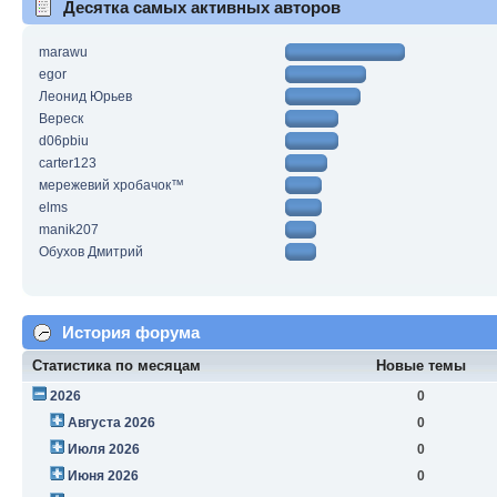
Десятка самых активных авторов
marawu
egor
Леонид Юрьев
Вереск
d06pbiu
carter123
мережевий хробачок™
elms
manik207
Обухов Дмитрий
История форума
Статистика по месяцам
Новые темы
2026
0
Августа 2026
0
Июля 2026
0
Июня 2026
0