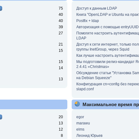
75
Доступ к данным LDAP
40
Книга "OpenLDAP и Ubuntu на прак
40
Postfix + ldap
39
Авторизация с помощью entryUUID
27
Помогите настроить аутентифика
LDAP
21
Доступ к сети интернет, только по
группы InetGroup, через Squid
15
Как лучше настроить аутентифика
15
Мы подготовили релиз-кандидат 
2.4.41 «Christmas»
14
Обсуждение статьи "Установка Sa
на Debian Squeeze"
13
Конфигурация cn=config без пере
slapd.conf
Максимальное время п
20
egor
13
marawu
12
elms
8
Леонид Юрьев