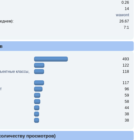
0.26
14
wawont
еднем):
26.67
7:1
в
493
122
ъектные классы,
118
117
f
96
59
58
44
38
38
 количеству просмотров)