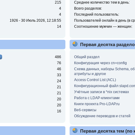
215
Среднее количество тем в день:
4
Всего разделов:
4
Последний пользователь:
1926 - 30 Июль 2026, 12:18:55
Пользователей онлайн в день (в ср
14
Соотношение мужчин — женщин:
Первая десятка раздело
486
Общий раздел
76
Конфигурация через cn=config
46
Схема данных, наборы Schema, об
атрибуты и другое
33
Access Control List (ACL)
24
Конфигурационный файл slapd.con
21
Учётные записи в *nix системах
21
Работа с LDAP-клиентами
20
Книги проекта Pro-LDAP.ru
20
Веб-сервисы
16
Обсуждение переводов и статей
Первая десятка тем (по