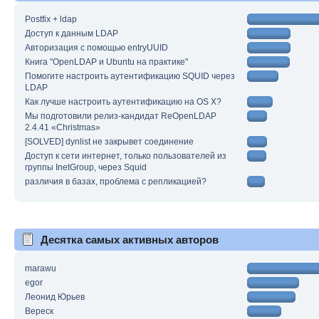
Postfix + ldap
Доступ к данным LDAP
Авторизация с помощью entryUUID
Книга "OpenLDAP и Ubuntu на практике"
Помогите настроить аутентификацию SQUID через
LDAP
Как лучше настроить аутентификацию на OS X?
Мы подготовили релиз-кандидат ReOpenLDAP
2.4.41 «Christmas»
[SOLVED] dynlist не закрывет соединение
Доступ к сети интернет, только пользователей из
группы InetGroup, через Squid
различия в базах, проблема с репликацией?
Десятка самых активных авторов
marawu
egor
Леонид Юрьев
Вереск