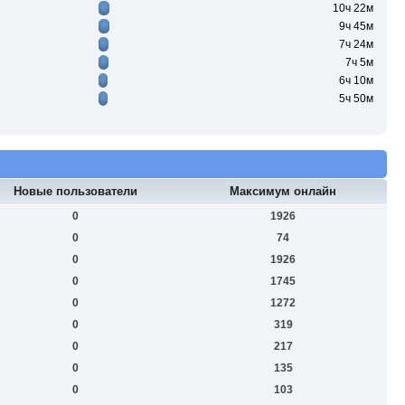
10ч 22м
9ч 45м
7ч 24м
7ч 5м
6ч 10м
5ч 50м
Новые пользователи
Максимум онлайн
0
1926
0
74
0
1926
0
1745
0
1272
0
319
0
217
0
135
0
103