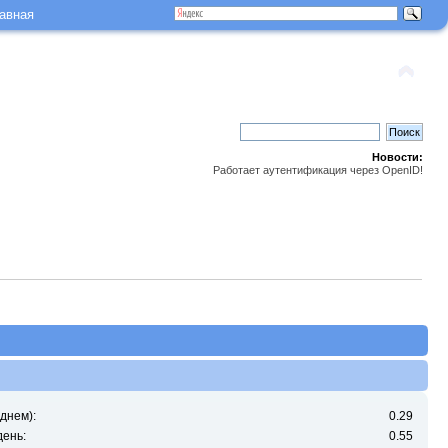
авная
Новости:
Работает аутентификация через OpenID!
днем):
0.29
день:
0.55