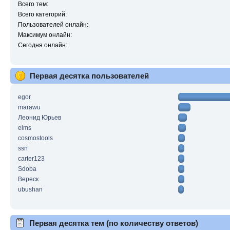
Всего тем:
Всего категорий:
Пользователей онлайн:
Максимум онлайн:
Сегодня онлайн:
Первая десятка пользователей
egor
marawu
Леонид Юрьев
elms
cosmostools
ssn
carter123
Sdoba
Вереск
ubushan
Первая десятка тем (по количеству ответов)