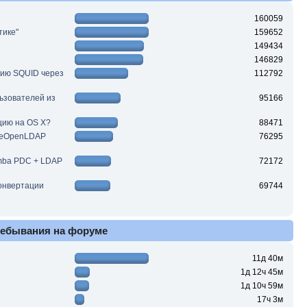
160059
тике"
159652
149434
146829
цию SQUID через
112792
льзователей из
95166
цию на OS X?
88471
ReOpenLDAP
76295
mba PDC + LDAP
72172
конвертации
69744
ребывания на форуме
11д 40м
1д 12ч 45м
1д 10ч 59м
17ч 3м