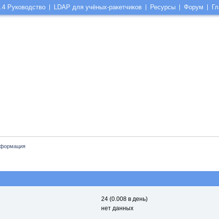
.4 Руководство
LDAP для учёных-ракетчиков
Ресурсы
Форум
Гл
нформация
24 (0.008 в день)
нет данных