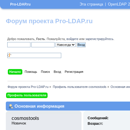
Эта страница
OpenLDAP 2
Pro-LDAP.ru
Форум проекта Pro-LDAP.ru
Добро пожаловать,
Гость
. Пожалуйста,
войдите
или
зарегистрируйтесь
.
Начало
Помощь
Поиск
Вход
Регистрация
Форум проекта Pro-LDAP.ru
»
Профиль пользователя cosmostools
»
Основная и
Профиль пользователя
Основная информация
cosmostools 
Сообщений:
Новичок
Возраст: