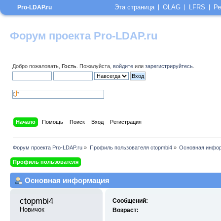
Эта страница
OLAG
LFRS
Ре
Pro-LDAP.ru
Форум проекта Pro-LDAP.ru
Добро пожаловать,
Гость
. Пожалуйста,
войдите
или
зарегистрируйтесь
.
Начало
Помощь
Поиск
Вход
Регистрация
Форум проекта Pro-LDAP.ru
»
Профиль пользователя ctopmbi4
»
Основная инфо
Профиль пользователя
Основная информация
ctopmbi4 
Сообщений:
Новичок
Возраст: