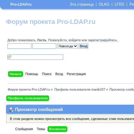
Эта страница
OLAG
LFRS
Ре
Pro-LDAP.ru
Форум проекта Pro-LDAP.ru
Добро пожаловать,
Гость
. Пожалуйста,
войдите
или
зарегистрируйтесь
.
Начало
Помощь
Поиск
Вход
Регистрация
Форум проекта Pro-LDAP.ru
»
Профиль пользователя manik207
»
Просмотр сооб
Профиль пользователя
Просмотр сообщений
В этом разделе можно просмотреть все сообщения, сделанные этим пользоват
Сообщения
Темы
Вложения