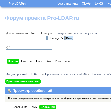
Эта страница
OLAG
LFRS
Ре
Pro-LDAP.ru
Форум проекта Pro-LDAP.ru
Добро пожаловать,
Гость
. Пожалуйста,
войдите
или
зарегистрируйтесь
.
Начало
Помощь
Поиск
Вход
Регистрация
Форум проекта Pro-LDAP.ru
»
Профиль пользователя manik207
»
Просмотр сооб
Профиль пользователя
Просмотр сообщений
В этом разделе можно просмотреть все сообщения, сделанные этим пользоват
Сообщения
Темы
Вложения