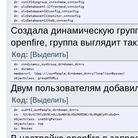
dn: cn={4}dyngroup,cn=schema,cn=config
dn: olcDatabase={-1}frontend,cn=config
dn: olcDatabase={0}config,cn=config
dn: olcDatabase={1}monitor,cn=config
dn: olcDatabase={2}hdb,cn=config
Создала динамическую группу
openfire, группа выглядит так
Код:
[Выделить]
dn: cn=dinamic,ou=Group,dc=domen,dc=ru
cn: dinamic
memberurl: ldap:///ou=People,dc=domen,dc=ru??one?(ou=Bosses)
objectclass: groupOfURLs
Двум пользователям добавил
Код:
[Выделить]
dn: uid=t1,ou=People,dc=domen,dc=ru
cn:: 0J/QvtC70YzQt9C+0LLQsNGC0LXQu9GMINC/0LXRgNCy0YvQuQ==
objectclass: inetOrgPerson
objectclass: top
ou: Bosses