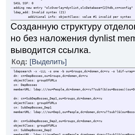
SASL SSF: 0
adding new entry "olcOverlay=dynlist,olcDatabase={2}hdb,cn=config"
ldap_add: Invalid syntax (21)
additional info: objectClass: value #1 invalid per syntax
Созданную структуру отделов
но без наложения dynlist me
выводится ссылка.
Код:
[Выделить]
ldapsearch -x -LLL -s one -b ou=Groups,dc=domen,dc=ru -o ldif-wrap=
dn: cn=DepBosses,ou=Groups,dc=domen,dc=ru
objectClass: groupOfURLs
cn: DepBosses
memberURL: ldap:///ou=People,dc=domen,dc=ru??sub?(&(ou=Bosses)(ou=D
dn: cn=SubDepBosses_Dep1,ou=Groups,dc=domen,dc=ru
objectClass: groupOfURLs
cn: SubDepBosses_Dep1
memberURL: ldap:///ou=Dep1,ou=People,dc=domen,dc=ru??sub?(&(ou=Boss
dn: cn=SubDepBosses_Dep2,ou=Groups,dc=domen,dc=ru
objectClass: groupOfURLs
cn: SubDepBosses_Dep2
memberURL: ldap:///ou=Dep2,ou=People,dc=domen,dc=ru??sub?(&(ou=Boss