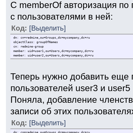
C memberOf авторизация по 
с пользователями в ней:
Код:
[Выделить]
dn: cn=redmine,ou=Groups,dc=mycompany,dc=ru
objectClass: groupOfNames
cn: redmine-group
member: uid=user1,ou=Users,dc=mycompany,dc=ru
member: uid=user2,ou=Users,dc=mycompany,dc=ru
Теперь нужно добавить еще п
пользователей user3 и user5 
Поняла, добавление членств
записи об этих пользователях
Код:
[Выделить]
dn: cn=redmine,ou=Groups,dc=mycompany,dc=ru