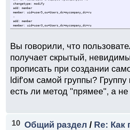
changetype: modify
add: member
member: uid=user5,ou=Users,dc=mycompany,dc=ru
-
add: member
member: uid=user3,ou=Users,dc=mycompany,dc=ru
Вы говорили, что пользовате
получает скрытый, невидимый
прописать при создании сам
ldif'ом самой группы? Группу
есть ли метод "прямее", а не
10
Общий раздел
/
Re: Как