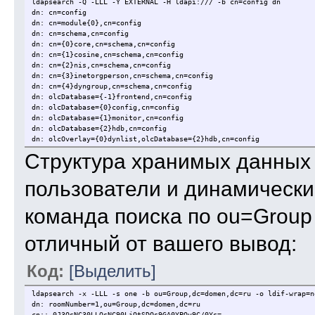
ldapsearch -Q -LLL -Y EXTERNAL -H ldapi:/// -b cn=config dn
dn: cn=config
dn: cn=module{0},cn=config
dn: cn=schema,cn=config
dn: cn={0}core,cn=schema,cn=config
dn: cn={1}cosine,cn=schema,cn=config
dn: cn={2}nis,cn=schema,cn=config
dn: cn={3}inetorgperson,cn=schema,cn=config
dn: cn={4}dyngroup,cn=schema,cn=config
dn: olcDatabase={-1}frontend,cn=config
dn: olcDatabase={0}config,cn=config
dn: olcDatabase={1}monitor,cn=config
dn: olcDatabase={2}hdb,cn=config
dn: olcOverlay={0}dynlist,olcDatabase={2}hdb,cn=config
Структура хранимых данных 
пользователи и динамические
команда поиска по ou=Group
отличный от вашего вывод:
Код:
[Выделить]
ldapsearch -x -LLL -s one -b ou=Group,dc=domen,dc=ru -o ldif-wrap=n
dn: roomNumber=1,ou=Group,dc=domen,dc=ru
cn:: 0J3QsNC30LLQsNC90LjQtSDQs9GA0YPQv9C/0Ys=