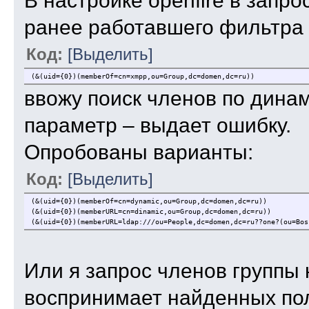
В настройке openfire в запр
ранее работавшего фильтра
Код:
[Выделить]
(&(uid={0})(memberOf=cn=xmpp,ou=Group,dc=domen,dc=ru))
ввожу поиск членов по дина
параметр – выдает ошибку.
Опробованы варианты:
Код:
[Выделить]
(&(uid={0})(memberOf=cn=dynamic,ou=Group,dc=domen,dc=ru))
(&(uid={0})(memberURL=cn=dinamic,ou=Group,dc=domen,dc=ru))
(&(uid={0})(memberURL=ldap:///ou=People,dc=domen,dc=ru??one?(ou=Bos
Или я запрос членов группы н
воспринимает найденных пол