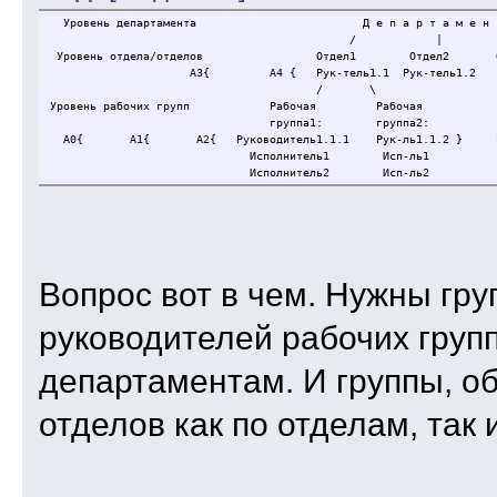
Уровень департамента Д е п а р
/ | 
Уровень отдела/отделов Отдел
А3{ A4 { Рук-тель1.1 Рук-тель1.2 Ру
/ \
Уровень рабочих групп Рабоча
группа1: группа2: 
A0{ А1{ А2{ Руководитель1.1.1
Исполнитель1 Исп-ль1 Исп
Исполнитель2 Исп-ль2 Исп
Вопрос вот в чем. Нужны гр
руководителей рабочих групп 
департаментам. И группы, 
отделов как по отделам, так