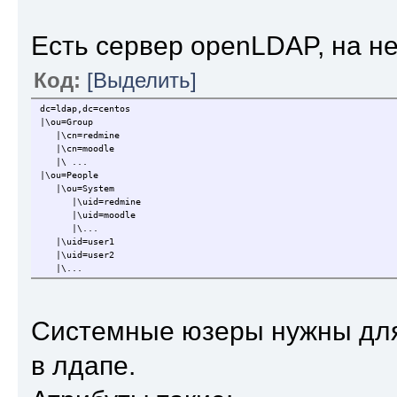
Есть сервер openLDAP, на не
Код:
[Выделить]
dc=ldap,dc=centos
|\ou=Group
|\cn=redmine
|\cn=moodle
|\ ...
|\ou=People
|\ou=System
|\uid=redmine
|\uid=moodle
|\...
|\uid=user1
|\uid=user2
|\...
Системные юзеры нужны для
в лдапе.