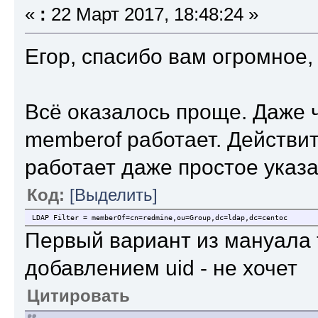
«
:
22 Март 2017, 18:48:24 »
Егор, спасибо вам огромное,
Всё оказалось проще. Даже
memberof работает. Действи
работает даже простое указ
Код:
[Выделить]
LDAP Filter = memberOf=cn=redmine,ou=Group,dc=ldap,dc=centoc
Первый вариант из мануала т
добавлением uid - не хочет
Цитировать