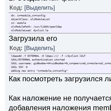
Код:
[Выделить]
dn: cn=module,cn=config
objectClass: olcModuleList
cn: module
olcModulePath: /usr/lib64/openldap
olcModuleLoad: dynlist.la
Загрузила его
Код:
[Выделить]
ldapadd -Y EXTERNAL -H ldapi:/// -f ~/dynlist.ldif
SASL/EXTERNAL authentication started
SASL username: gidNumber=0+uidNumber=0,cn=peercred,cn=external,cn=a
SASL SSF: 0
adding new entry "cn=module,cn=config"
Как посмотреть загрузился л
Как наложение не получается
добавления наложения membe