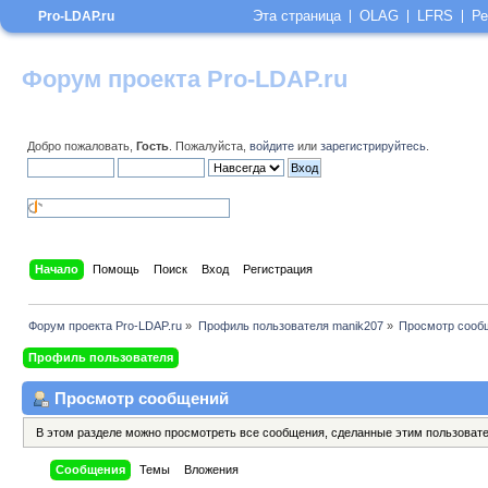
Эта страница
OLAG
LFRS
Ре
Pro-LDAP.ru
Форум проекта Pro-LDAP.ru
Добро пожаловать,
Гость
. Пожалуйста,
войдите
или
зарегистрируйтесь
.
Начало
Помощь
Поиск
Вход
Регистрация
Форум проекта Pro-LDAP.ru
»
Профиль пользователя manik207
»
Просмотр сооб
Профиль пользователя
Просмотр сообщений
В этом разделе можно просмотреть все сообщения, сделанные этим пользоват
Сообщения
Темы
Вложения