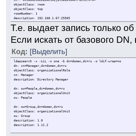
objectClass: room
objectClass: top
roomNumber: 1
description: 192.168.1.67:25565
Т.е. выдает запись только о
Если искать от базового DN, 
Код:
[Выделить]
ldapsearch -x -LLL -s one -b dc=domen,dc=ru -o ldif-wrap=no
dn: cn=Manager,dc=domen,dc=ru
objectClass: organizationalRole
cn: Manager
description: Directory Manager
dn: ou=People,dc=domen,dc=ru
objectClass: organizationalUnit
ou: People
dn: ou=Group,dc=domen,dc=ru
objectClass: organizationalUnit
ou: Group
description: 1.0
description: 1.11.2
dn: ou=Groups,dc=domen,dc=ru