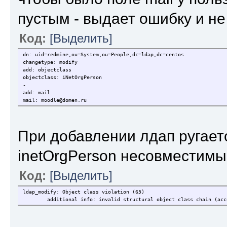
пустым - выдает ошибку и не
Код:
[Выделить]
dn: uid=redmine,ou=System,ou=People,dc=ldap,dc=centos
changetype: modify
add: objectclass
objectclass: iNetOrgPerson
-
add: mail
mail: moodle@domen.ru
При добавлении лдап ругаетс
inetOrgPerson несовместимы
Код:
[Выделить]
ldap_modify: Object class violation (65)
additional info: invalid structural object class chain (acco