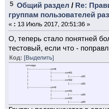
5
Общий раздел
/
Re: Прав
группам пользователей ра
«
:
13 Июль 2017, 20:51:36 »
О, теперь стало понятней бо
тестовый, если что - поправл
Код:
[Выделить]
cn=xmpp
|---------------cn=D
| |---------cn=D1
| | |--------u01
| |---------cn=D2
| |--------u02
|---------------cn=O
|---------cn=O1
| |--------u03
|---------cn=O2
|--------u04