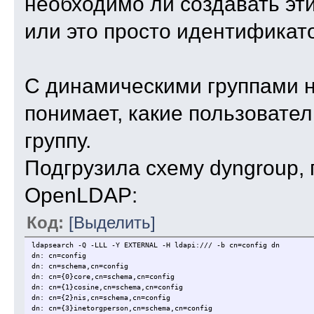
необходимо ли создавать эти
или это просто идентификат
С динамическими группами на
понимает, какие пользовате
группу.
Подгрузила схему dyngroup, 
OpenLDAP:
Код:
[Выделить]
ldapsearch -Q -LLL -Y EXTERNAL -H ldapi:/// -b cn=config dn
dn: cn=config
dn: cn=schema,cn=config
dn: cn={0}core,cn=schema,cn=config
dn: cn={1}cosine,cn=schema,cn=config
dn: cn={2}nis,cn=schema,cn=config
dn: cn={3}inetorgperson,cn=schema,cn=config