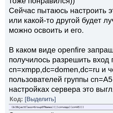
тоже понравился))
Сейчас пытаюсь настроить это
или какой-то другой будет лу
можно освоить и его.
В каком виде openfire запраш
получилось разрешить вход 
cn=xmpp,dc=domen,dc=ru и ч
пользователей группы cn=A5
настройках сервера это выгл
Код:
[Выделить]
(&(ObjectClass=GroupOfNames)(|(cn=xmpp)(cn=A5)))