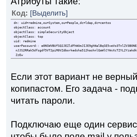
Атрибуты такие:
Код:
[Выделить]
dn: uid=redmine,ou=System,ou=People,dc=ldap,dc=centos
objectClass: account
objectClass: simpleSecurityObject
objectClass: top
uid: redmine
userPassword:: e0NSWVBUfSQ2JEZldFhWUmJIJE9ghNalBqSE5veVo3TnlZV3BONE
nJJS2RRak5dfsgdf5VT2piM0VZdborkedsha512hashnlQaWlCYWxXcTZYL2Yzakdk
ZzEw
Если этот вариант не верный
копипастом. Его задача - по
читать пароли.
Подключаю еще один сервис к
чтобы было поле mail у поль