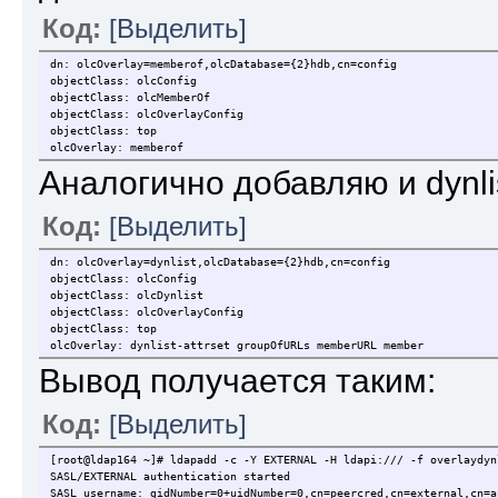
Код:
[Выделить]
dn: olcOverlay=memberof,olcDatabase={2}hdb,cn=config
objectClass: olcConfig
objectClass: olcMemberOf
objectClass: olcOverlayConfig
objectClass: top
olcOverlay: memberof
Аналогично добавляю и dynli
Код:
[Выделить]
dn: olcOverlay=dynlist,olcDatabase={2}hdb,cn=config
objectClass: olcConfig
objectClass: olcDynlist
objectClass: olcOverlayConfig
objectClass: top
olcOverlay: dynlist-attrset groupOfURLs memberURL member
Вывод получается таким:
Код:
[Выделить]
[root@ldap164 ~]# ldapadd -c -Y EXTERNAL -H ldapi:/// -f overlaydyn
SASL/EXTERNAL authentication started
SASL username: gidNumber=0+uidNumber=0,cn=peercred,cn=external,cn=a