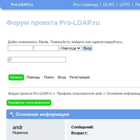
Эта страница
OLAG
LFRS
Ре
Pro-LDAP.ru
Форум проекта Pro-LDAP.ru
Добро пожаловать,
Гость
. Пожалуйста,
войдите
или
зарегистрируйтесь
.
Начало
Помощь
Поиск
Вход
Регистрация
Форум проекта Pro-LDAP.ru
»
Профиль пользователя andr
»
Основная информац
Профиль пользователя
Основная информация
andr 
Сообщений:
Новичок
Возраст: