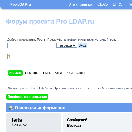
Эта страница
OLAG
LFRS
Ре
Pro-LDAP.ru
Форум проекта Pro-LDAP.ru
Добро пожаловать,
Гость
. Пожалуйста,
войдите
или
зарегистрируйтесь
.
Начало
Помощь
Поиск
Вход
Регистрация
Форум проекта Pro-LDAP.ru
»
Профиль пользователя ferta
»
Основная информац
Профиль пользователя
Основная информация
ferta 
Сообщений:
Новичок
Возраст: