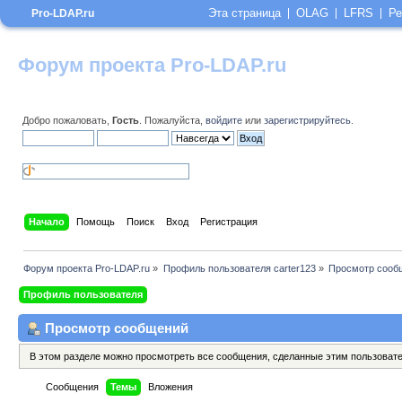
Эта страница
OLAG
LFRS
Ре
Pro-LDAP.ru
Форум проекта Pro-LDAP.ru
Добро пожаловать,
Гость
. Пожалуйста,
войдите
или
зарегистрируйтесь
.
Начало
Помощь
Поиск
Вход
Регистрация
Форум проекта Pro-LDAP.ru
»
Профиль пользователя carter123
»
Просмотр сооб
Профиль пользователя
Просмотр сообщений
В этом разделе можно просмотреть все сообщения, сделанные этим пользоват
Сообщения
Темы
Вложения