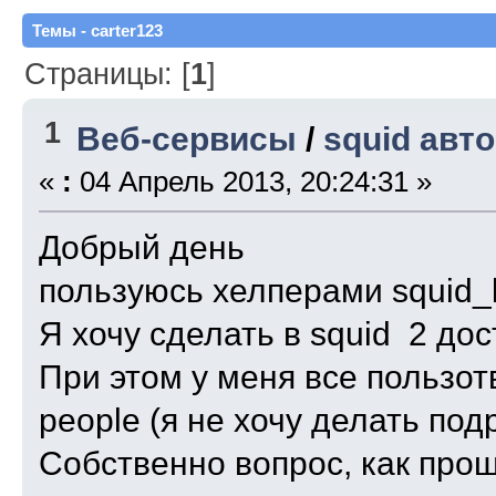
Темы - carter123
Страницы: [
1
]
1
Веб-сервисы
/
squid авт
«
:
04 Апрель 2013, 20:24:31 »
Добрый день
пользуюсь хелперами squid_l
Я хочу сделать в squid 2 дост
При этом у меня все пользот
people (я не хочу делать по
Собственно вопрос, как про