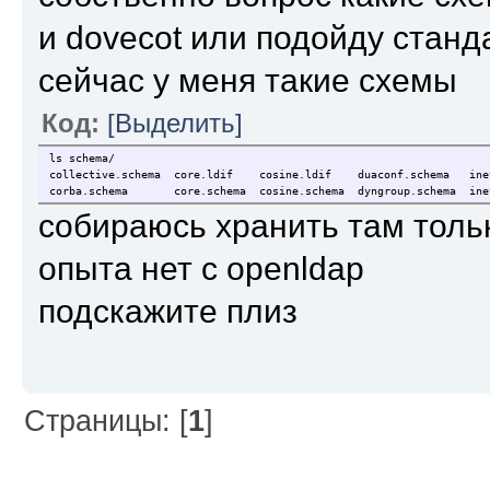
и dovecot или подойду стан
сейчас у меня такие схемы
Код:
[Выделить]
ls schema/
collective.schema core.ldif cosine.ldif duaconf.schema in
corba.schema core.schema cosine.schema dyngroup.schema inetor
собираюсь хранить там толь
опыта нет с openldap
подскажите плиз
Страницы: [
1
]