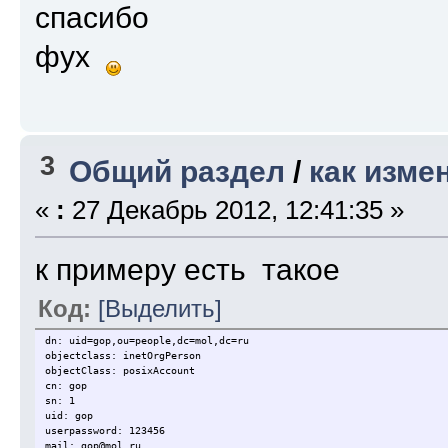
спасибо
фух
3
Общий раздел
/
как изме
«
:
27 Декабрь 2012, 12:41:35 »
к примеру есть такое
Код:
[Выделить]
dn: uid=gop,ou=people,dc=mol,dc=ru
objectclass: inetOrgPerson
objectClass: posixAccount
cn: gop
sn: 1
uid: gop
userpassword: 123456
mail: gop@mol.ru