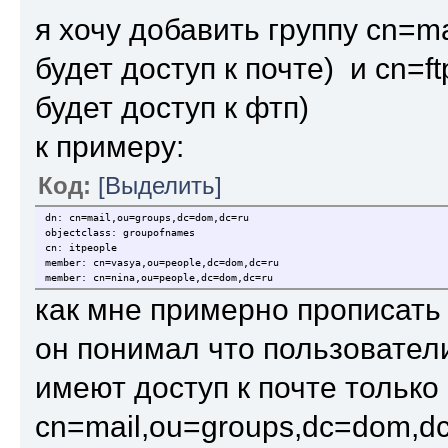
я хочу добавить группу cn=ma
будет доступ к почте) и cn=f
будет доступ к фтп)
к примеру:
Код:
[Выделить]
dn: cn=mail,ou=groups,dc=dom,dc=ru
objectclass: groupofnames
cn: itpeople
member: cn=vasya,ou=people,dc=dom,dc=ru
member: cn=nina,ou=people,dc=dom,dc=ru
как мне примерно прописать 
он понимал что пользователи
имеют доступ к почте только
cn=mail,ou=groups,dc=dom,d