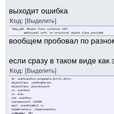
выходит ошибка
Код:
[Выделить]
ldap_add: Object class violation (65)
additional info: no structural object class provided
вообщем пробовал по разном
если сразу в таком виде как 
Код:
[Выделить]
dn: uid=ovechkin,ou=people,dc=rol,dc=ru
objectclass: inetOrgPerson
objectClass: posixAccount
cn: ovechkin
sn: alex
uid: ovechkin
userpassword: 123456
mail: ovechkin@rol.ru
homeDirectory: /home/ovechkin
uidNumber: 507