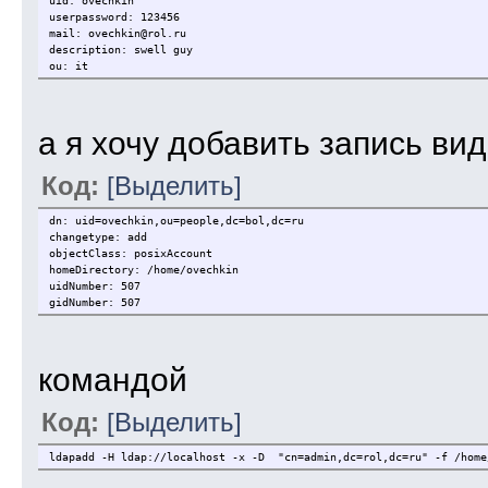
uid: ovechkin
userpassword: 123456
mail: ovechkin@rol.ru
description: swell guy
ou: it
а я хочу добавить запись ви
Код:
[Выделить]
dn: uid=ovechkin,ou=people,dc=bol,dc=ru
changetype: add
objectClass: posixAccount
homeDirectory: /home/ovechkin
uidNumber: 507
gidNumber: 507
командой
Код:
[Выделить]
ldapadd -H ldap://localhost -x -D "cn=admin,dc=rol,dc=ru" -f /home