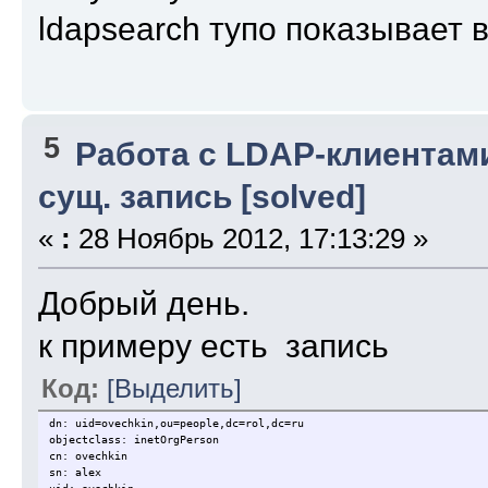
ldapsearch тупо показывает 
5
Работа с LDAP-клиентам
сущ. запись [solved]
«
:
28 Ноябрь 2012, 17:13:29 »
Добрый день.
к примеру есть запись
Код:
[Выделить]
dn: uid=ovechkin,ou=people,dc=rol,dc=ru
objectclass: inetOrgPerson
cn: ovechkin
sn: alex