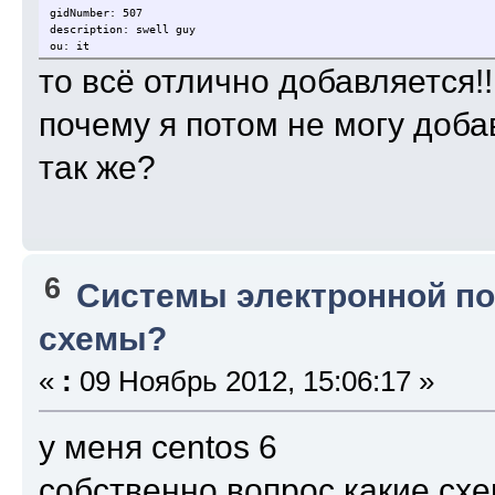
gidNumber: 507
description: swell guy
ou: it
то всё отлично добавляется!!
почему я потом не могу доба
так же?
6
Системы электронной п
схемы?
«
:
09 Ноябрь 2012, 15:06:17 »
у меня centos 6
собственно вопрос какие схе