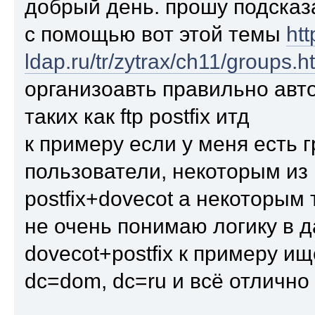
добрый день. прошу подска
с помощью вот этой темы
htt
ldap.ru/tr/zytrax/ch11/groups.h
организоавть правильно авт
таких как ftp postfix итд
к примеру если у меня есть г
пользователи, некоторым из
postfix+dovecot а некоторым т
не очень понимаю логику в 
dovecot+postfix к примеру и
dc=dom, dc=ru и всё отлично