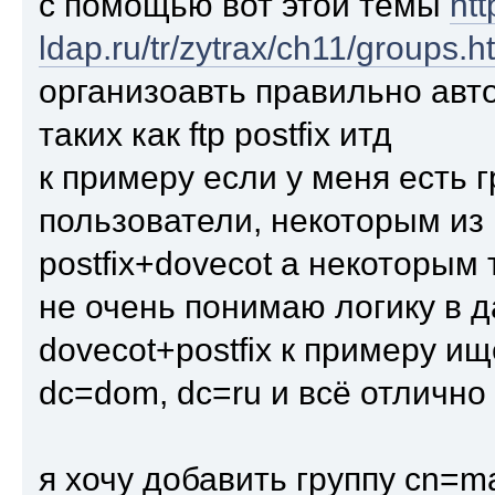
с помощью вот этой темы
htt
ldap.ru/tr/zytrax/ch11/groups.h
организоавть правильно авт
таких как ftp postfix итд
к примеру если у меня есть г
пользователи, некоторым из
postfix+dovecot а некоторым т
не очень понимаю логику в 
dovecot+postfix к примеру и
dc=dom, dc=ru и всё отлично
я хочу добавить группу cn=ma