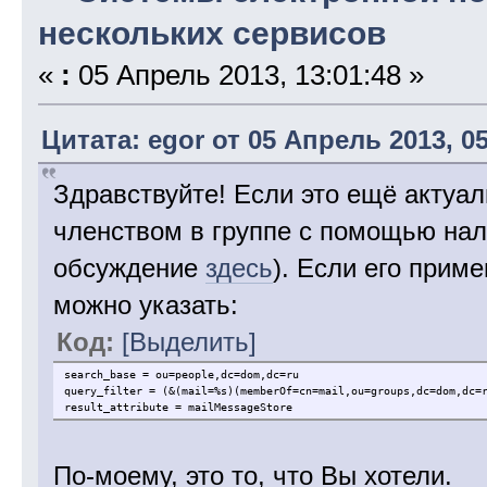
нескольких сервисов
«
:
05 Апрель 2013, 13:01:48 »
Цитата: egor от 05 Апрель 2013, 05
Здравствуйте! Если это ещё актуа
членством в группе с помощью нал
обсуждение
здесь
). Если его приме
можно указать:
Код:
[Выделить]
search_base = ou=people,dc=dom,dc=ru
query_filter = (&(mail=%s)(memberOf=cn=mail,ou=groups,dc=dom,dc=
result_attribute = mailMessageStore
По-моему, это то, что Вы хотели.