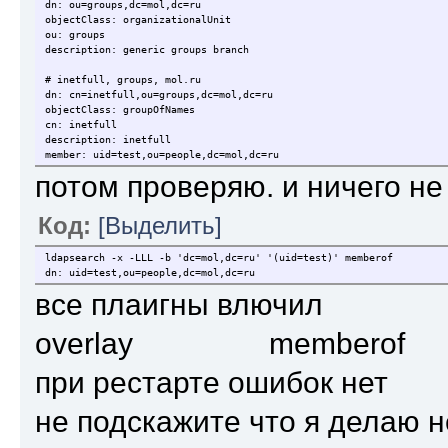
dn: ou=groups,dc=mol,dc=ru
objectClass: organizationalUnit
ou: groups
description: generic groups branch
# inetfull, groups, mol.ru
dn: cn=inetfull,ou=groups,dc=mol,dc=ru
objectClass: groupOfNames
cn: inetfull
description: inetfull
member: uid=test,ou=people,dc=mol,dc=ru
потом проверяю. и ничего н
Код:
[Выделить]
ldapsearch -x -LLL -b 'dc=mol,dc=ru' '(uid=test)' memberof
dn: uid=test,ou=people,dc=mol,dc=ru
все плаигны влючил
overlay memberof
при рестарте ошибок нет
не подскажите что я делаю н