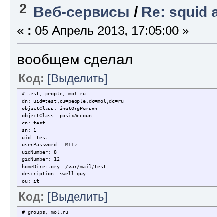
2
Веб-сервисы
/
Re: squid
«
:
05 Апрель 2013, 17:05:00 »
вообщем сделал
Код:
[Выделить]
# test, people, mol.ru
dn: uid=test,ou=people,dc=mol,dc=ru
objectClass: inetOrgPerson
objectClass: posixAccount
cn: test
sn: 1
uid: test
userPassword:: MTIz
uidNumber: 8
gidNumber: 12
homeDirectory: /var/mail/test
description: swell guy
ou: it
Код:
[Выделить]
# groups, mol.ru