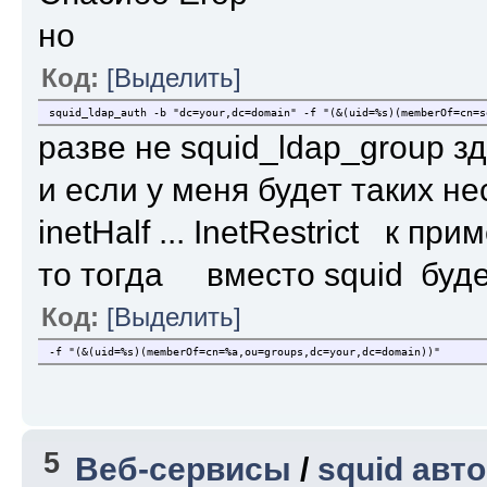
но
Код:
[Выделить]
squid_ldap_auth -b "dc=your,dc=domain" -f "(&(uid=%s)(memberOf=cn=s
разве не squid_ldap_group з
и если у меня будет таких неск
inetHalf ... InetRestrict к при
то тогда вместо squid буд
Код:
[Выделить]
-f "(&(uid=%s)(memberOf=cn=%a,ou=groups,dc=your,dc=domain))"
5
Веб-сервисы
/
squid авт