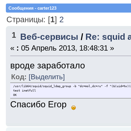
Сообщения - carter123
Страницы: [
1
]
2
1
Веб-сервисы
/
Re: squid
«
:
05 Апрель 2013, 18:48:31 »
вроде заработало
Код:
[Выделить]
/usr/lib64/squid/squid_ldap_group -b "dc=mol,dc=ru" -f "(&(uid=%v)(
test inetfull
OK
Спасибо Егор