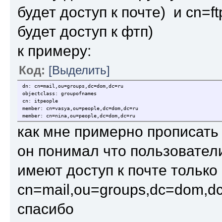
будет доступ к почте) и cn=f
будет доступ к фтп)
к примеру:
Код:
[Выделить]
dn: cn=mail,ou=groups,dc=dom,dc=ru
objectclass: groupofnames
cn: itpeople
member: cn=vasya,ou=people,dc=dom,dc=ru
member: cn=nina,ou=people,dc=dom,dc=ru
как мне примерно прописать 
он понимал что пользователи
имеют доступ к почте только
cn=mail,ou=groups,dc=dom,d
спасибо