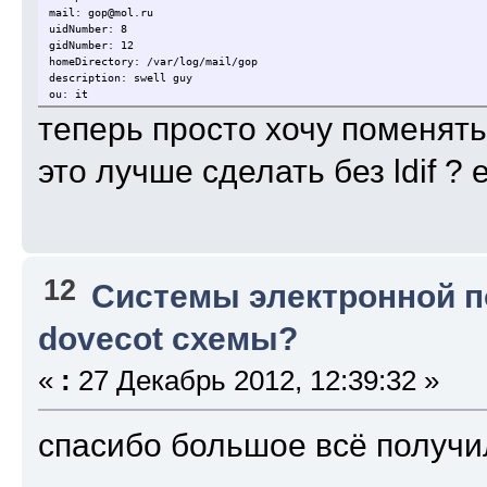
mail: gop@mol.ru
uidNumber: 8
gidNumber: 12
homeDirectory: /var/log/mail/gop
description: swell guy
ou: it
теперь просто хочу поменять
это лучше сделать без ldif ? 
12
Системы электронной 
dovecot схемы?
«
:
27 Декабрь 2012, 12:39:32 »
спасибо большое всё получи