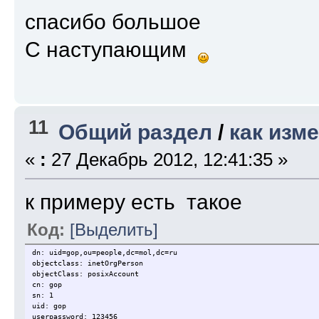
спасибо большое
С наступающим
11
Общий раздел
/
как изм
«
:
27 Декабрь 2012, 12:41:35 »
к примеру есть такое
Код:
[Выделить]
dn: uid=gop,ou=people,dc=mol,dc=ru
objectclass: inetOrgPerson
objectClass: posixAccount
cn: gop
sn: 1
uid: gop
userpassword: 123456