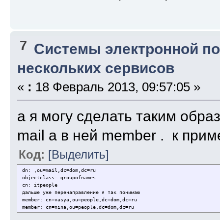
7
Системы электронной п
нескольких сервисов
«
:
18 Февраль 2013, 09:57:05 »
а я могу сделать таким образ
mail а в ней member . к прим
Код:
[Выделить]
dn: ,ou=mail,dc=dom,dc=ru
objectclass: groupofnames
cn: itpeople
дальше уже перенаправление я так понимаю
member: cn=vasya,ou=people,dc=dom,dc=ru
member: cn=nina,ou=people,dc=dom,dc=ru