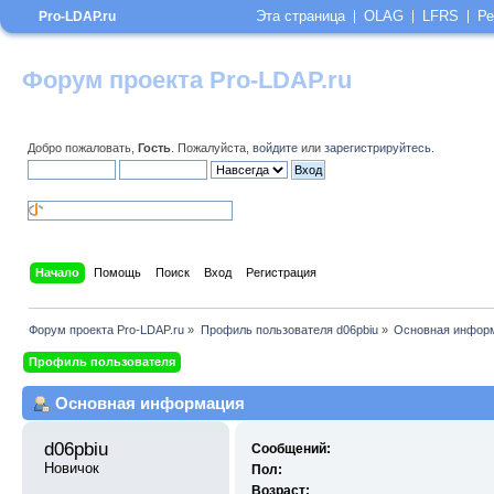
Эта страница
OLAG
LFRS
Ре
Pro-LDAP.ru
Форум проекта Pro-LDAP.ru
Добро пожаловать,
Гость
. Пожалуйста,
войдите
или
зарегистрируйтесь
.
Начало
Помощь
Поиск
Вход
Регистрация
Форум проекта Pro-LDAP.ru
»
Профиль пользователя d06pbiu
»
Основная инфор
Профиль пользователя
Основная информация
d06pbiu 
Сообщений:
Новичок
Пол:
Возраст: