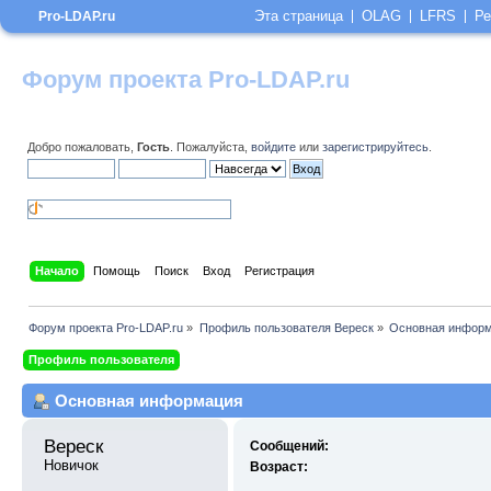
Эта страница
OLAG
LFRS
Ре
Pro-LDAP.ru
Форум проекта Pro-LDAP.ru
Добро пожаловать,
Гость
. Пожалуйста,
войдите
или
зарегистрируйтесь
.
Начало
Помощь
Поиск
Вход
Регистрация
Форум проекта Pro-LDAP.ru
»
Профиль пользователя Вереск
»
Основная инфор
Профиль пользователя
Основная информация
Вереск 
Сообщений:
Новичок
Возраст: