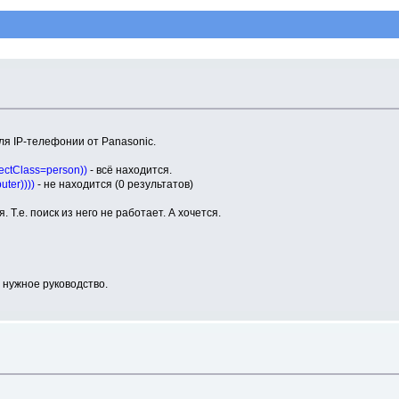
я IP-телефонии от Panasonic.
ectClass=person))
- всё находится.
ter))))
- не находится (0 результатов)
.е. поиск из него не работает. А хочется.
в нужное руководство.