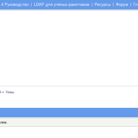
.4 Руководство
LDAP для учёных-ракетчиков
Ресурсы
Форум
Гл
й
»
Темы
елем.