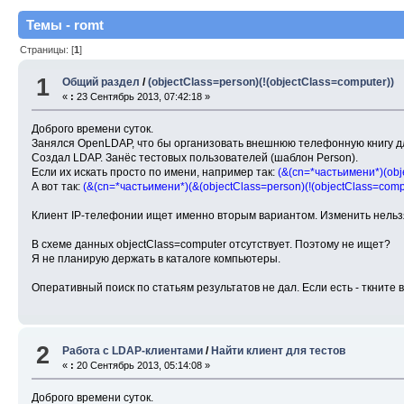
Темы - romt
Страницы: [
1
]
1
Общий раздел
/
(objectClass=person)(!(objectClass=computer))
«
:
23 Сентябрь 2013, 07:42:18 »
Доброго времени суток.
Занялся OpenLDAP, что бы организовать внешнюю телефонную книгу дл
Создал LDAP. Занёс тестовых пользователей (шаблон Person).
Если их искать просто по имени, например так:
(&(cn=*частьимени*)(obj
А вот так:
(&(cn=*частьимени*)(&(objectClass=person)(!(objectClass=compu
Клиент IP-телефонии ищет именно вторым вариантом. Изменить нельзя. Т
В схеме данных objectClass=computer отсутствует. Поэтому не ищет?
Я не планирую держать в каталоге компьютеры.
Оперативный поиск по статьям результатов не дал. Если есть - ткните 
2
Работа с LDAP-клиентами
/
Найти клиент для тестов
«
:
20 Сентябрь 2013, 05:14:08 »
Доброго времени суток.