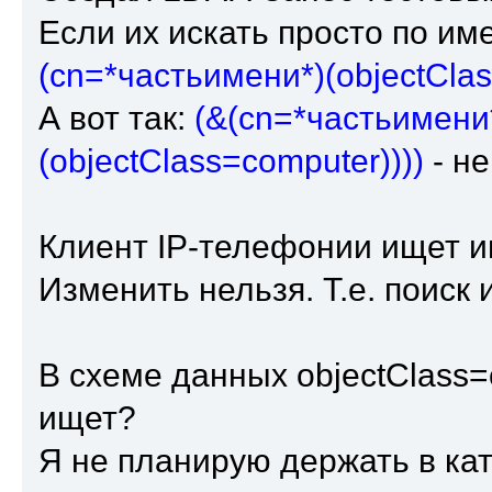
Если их искать просто по им
(cn=*частьимени*)(objectClas
А вот так:
(&(cn=*частьимени*
(objectClass=computer))))
- не
Клиент IP-телефонии ищет 
Изменить нельзя. Т.е. поиск и
В схеме данных objectClass=
ищет?
Я не планирую держать в ка