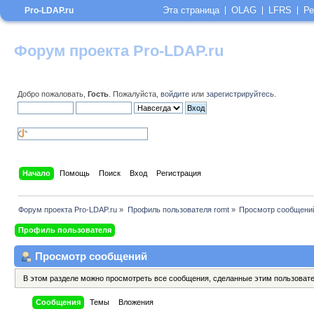
Эта страница
OLAG
LFRS
Ре
Pro-LDAP.ru
Форум проекта Pro-LDAP.ru
Добро пожаловать,
Гость
. Пожалуйста,
войдите
или
зарегистрируйтесь
.
Начало
Помощь
Поиск
Вход
Регистрация
Форум проекта Pro-LDAP.ru
»
Профиль пользователя romt
»
Просмотр сообщени
Профиль пользователя
Просмотр сообщений
В этом разделе можно просмотреть все сообщения, сделанные этим пользоват
Сообщения
Темы
Вложения