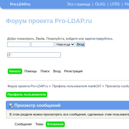
Эта страница
OLAG
LFRS
Ре
Pro-LDAP.ru
Форум проекта Pro-LDAP.ru
Добро пожаловать,
Гость
. Пожалуйста,
войдите
или
зарегистрируйтесь
.
Начало
Помощь
Поиск
Вход
Регистрация
Форум проекта Pro-LDAP.ru
»
Профиль пользователя manik207
»
Просмотр сооб
Профиль пользователя
Просмотр сообщений
В этом разделе можно просмотреть все сообщения, сделанные этим пользоват
Сообщения
Темы
Вложения